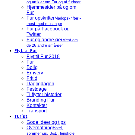
og artikler om Fur og af furboer
Hjemmesider på og om
Fur
Fur opskrifter
Madopskrifter -
mest med muslinger
Fur på Facebook og
Twitter
Fur og andre øer
Mest om
de 26 andre små-øer
Flyt til Fur
Flyt til Fur 2018
Fur
Bolig
Erhverv
Fritid
Dagligdagen
Festdage
Tilflytter historier
Branding Fur
Kontakter
Transport
Turist
Gode ideer og tips
Overnatning
Hotel,
sommerhus, B&B, lejrskole,