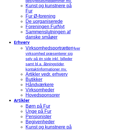
bestyrelsesmedlemmer mv.
Kunst og kunstnere på
Fur
Fur Ø-forening
De uorganiserede
Foreningen FurNyt
Sammenslutningen af
danske småøer
Erhverv
Virksomhedsportrætter
Hver
virksomhed præsenterer sig
selv på én side inkl. billeder
samt bl.a. åbningstider,
kontaktinformationer mv.
Artikler vedr. erhverv
Butikker
Håndværkere
Virksomheder
Hovedsponsorer
Artikler
Børn på Fur
Unge på Fur
Pensionister
Begivenheder
Kunst og kunstnere på