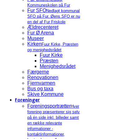
Kommuneskolen på Fur
Fur SFO
Nedlagt kommunal
SFO på Fur. Øens SFO er nu
en del af Fur Friskole
Ældrecenteret
Fur Ø Arena
Museer
Kirken
Fuur Kirke, Præsten
og menighedsrådet
Fuur Kirke
Præsten
Menighedsrådet
Færgerne
Renovationen
Fjernvarmen
Bus og taxa
Skive Kommune
Foreninger
Foreningsportrætter
Hver
forening præsenterer sig selv
på én side inkl. billeder samt
en række relevante
informationer -
kontaktinformationer,