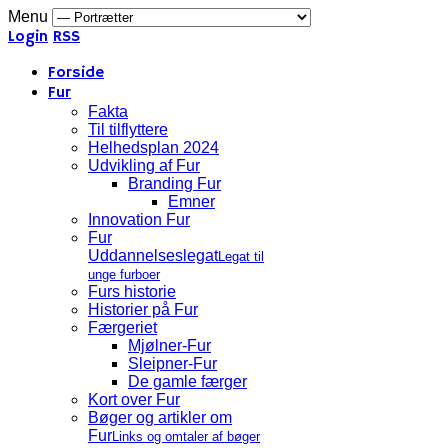
Menu
Login
RSS
Forside
Fur
Fakta
Til tilflyttere
Helhedsplan 2024
Udvikling af Fur
Branding Fur
Emner
Innovation Fur
Fur
Uddannelseslegat
Legat til
unge furboer
Furs historie
Historier på Fur
Færgeriet
Mjølner-Fur
Sleipner-Fur
De gamle færger
Kort over Fur
Bøger og artikler om
Fur
Links og omtaler af bøger