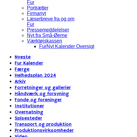
Fur
Portrætter
Firmanyt
Læserbreve fra og om
Fur
Pressemeddelelser
Nyt fra Små-Øerne
Værktøjskassen
FurNyt Kalender Oversigt
Nyeste
Fur Kalender
Færge
Helhedsplan 2024
Arkiv
Forretninger og gallerier
Håndværk og forsyning
Fonde og foreninger
Institutioner
Overnatning
Spisesteder
Transport og produktion
Produktionsvirksomheder
Video