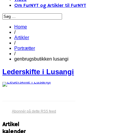
Om FurNYT og Artikler til FurNYT
Home
/
Artikler
/
Portrætter
/
genbrugsbutikken lusangi
Lederskifte i Lusangi​
Abonnér på dette RSS feed
Artikel
kalender