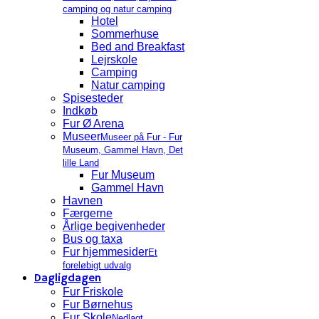
camping og natur camping
Hotel
Sommerhuse
Bed and Breakfast
Lejrskole
Camping
Natur camping
Spisesteder
Indkøb
Fur Ø Arena
Museer
Museer på Fur - Fur
Museum, Gammel Havn, Det
lille Land
Fur Museum
Gammel Havn
Havnen
Færgerne
Årlige begivenheder
Bus og taxa
Fur hjemmesider
Et
foreløbigt udvalg
Dagligdagen
Fur Friskole
Fur Børnehus
Fur Skole
Nedlagt