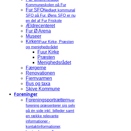
Kommuneskolen på Fur
Fur SFO
Nedlagt kommunal
SFO på Fur. Øens SFO er nu
en del af Fur Friskole
Ældrecenteret
Fur Ø Arena
Museer
Kirken
Fuur Kirke, Præsten
og menighedsrådet
Fuur Kirke
Præsten
Menighedsrådet
Færgerne
Renovationen
Fjernvarmen
Bus og taxa
Skive Kommune
Foreninger
Foreningsportrætter
Hver
forening præsenterer sig selv
på én side inkl. billeder samt
en række relevante
informationer -
kontaktinformationer,