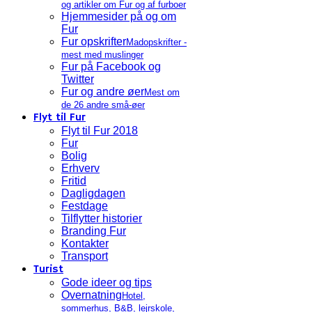
og artikler om Fur og af furboer
Hjemmesider på og om
Fur
Fur opskrifter
Madopskrifter -
mest med muslinger
Fur på Facebook og
Twitter
Fur og andre øer
Mest om
de 26 andre små-øer
Flyt til Fur
Flyt til Fur 2018
Fur
Bolig
Erhverv
Fritid
Dagligdagen
Festdage
Tilflytter historier
Branding Fur
Kontakter
Transport
Turist
Gode ideer og tips
Overnatning
Hotel,
sommerhus, B&B, lejrskole,