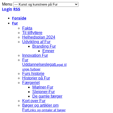
Menu
Login
RSS
Forside
Fur
Fakta
Til tilflyttere
Helhedsplan 2024
Udvikling af Fur
Branding Fur
Emner
Innovation Fur
Fur
Uddannelseslegat
Legat til
unge furboer
Furs historie
Historier på Fur
Færgeriet
Mjølner-Fur
Sleipner-Fur
De gamle færger
Kort over Fur
Bøger og artikler om
Fur
Links og omtaler af bøger