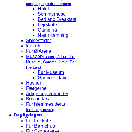
camping og natur camping
Hotel
Sommerhuse
Bed and Breakfast
Lejrskole
Camping
Natur camping
Spisesteder
Indkøb
Fur Ø Arena
Museer
Museer på Fur - Fur
Museum, Gammel Havn, Det
lille Land
Fur Museum
Gammel Havn
Havnen
Færgerne
Årlige begivenheder
Bus og taxa
Fur hjemmesider
Et
foreløbigt udvalg
Dagligdagen
Fur Friskole
Fur Børnehus
Fur Skole
Nedlagt