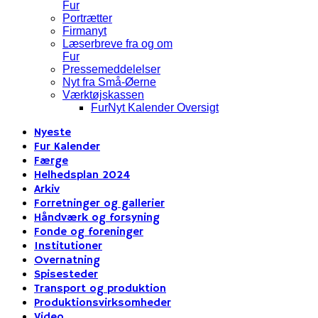
Fur
Portrætter
Firmanyt
Læserbreve fra og om
Fur
Pressemeddelelser
Nyt fra Små-Øerne
Værktøjskassen
FurNyt Kalender Oversigt
Nyeste
Fur Kalender
Færge
Helhedsplan 2024
Arkiv
Forretninger og gallerier
Håndværk og forsyning
Fonde og foreninger
Institutioner
Overnatning
Spisesteder
Transport og produktion
Produktionsvirksomheder
Video