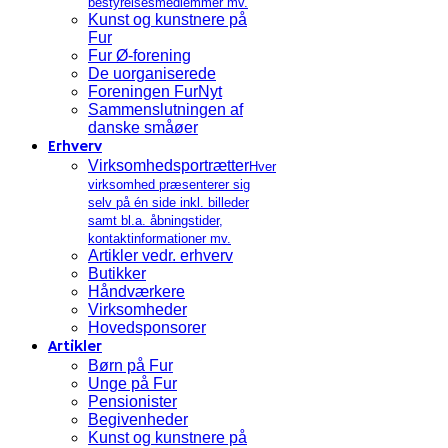
bestyrelsesmedlemmer mv.
Kunst og kunstnere på
Fur
Fur Ø-forening
De uorganiserede
Foreningen FurNyt
Sammenslutningen af
danske småøer
Erhverv
Virksomhedsportrætter
Hver
virksomhed præsenterer sig
selv på én side inkl. billeder
samt bl.a. åbningstider,
kontaktinformationer mv.
Artikler vedr. erhverv
Butikker
Håndværkere
Virksomheder
Hovedsponsorer
Artikler
Børn på Fur
Unge på Fur
Pensionister
Begivenheder
Kunst og kunstnere på