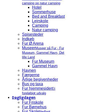
camping og natur camping
Hotel
Sommerhuse
Bed and Breakfast
Lejrskole
Camping
Natur camping
Spisesteder
Indkøb
Fur Ø Arena
Museer
Museer på Fur - Fur
Museum, Gammel Havn, Det
lille Land
Fur Museum
Gammel Havn
Havnen
Færgerne
Årlige begivenheder
Bus og taxa
Fur hjemmesider
Et
foreløbigt udvalg
Dagligdagen
Fur Friskole
Fur Børnehus
Fur Skole
Nedlagt