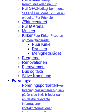
Kommuneskolen på Fur
Fur SFO
Nedlagt kommunal
SFO på Fur. Øens SFO er nu
en del af Fur Friskole
Ældrecenteret
Fur Ø Arena
Museer
Kirken
Fuur Kirke, Præsten
og menighedsrådet
Fuur Kirke
Præsten
Menighedsrådet
Færgerne
Renovationen
Fjernvarmen
Bus og taxa
Skive Kommune
Foreninger
Foreningsportrætter
Hver
forening præsenterer sig selv
på én side inkl. billeder samt
en række relevante
informationer -
kontaktinformationer,