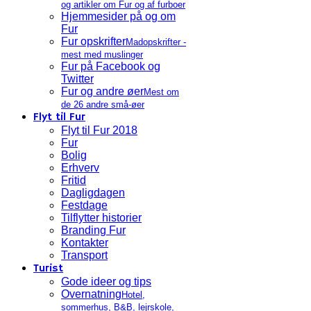
og artikler om Fur og af furboer
Hjemmesider på og om
Fur
Fur opskrifter
Madopskrifter -
mest med muslinger
Fur på Facebook og
Twitter
Fur og andre øer
Mest om
de 26 andre små-øer
Flyt til Fur
Flyt til Fur 2018
Fur
Bolig
Erhverv
Fritid
Dagligdagen
Festdage
Tilflytter historier
Branding Fur
Kontakter
Transport
Turist
Gode ideer og tips
Overnatning
Hotel,
sommerhus, B&B, lejrskole,