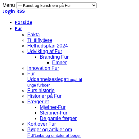
Menu
Login
RSS
Forside
Fur
Fakta
Til tilflyttere
Helhedsplan 2024
Udvikling af Fur
Branding Fur
Emner
Innovation Fur
Fur
Uddannelseslegat
Legat til
unge furboer
Furs historie
Historier på Fur
Færgeriet
Mjølner-Fur
Sleipner-Fur
De gamle færger
Kort over Fur
Bøger og artikler om
Fur
Links og omtaler af bøger