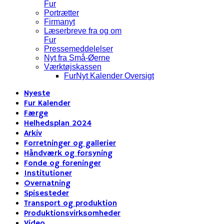
Fur
Portrætter
Firmanyt
Læserbreve fra og om
Fur
Pressemeddelelser
Nyt fra Små-Øerne
Værktøjskassen
FurNyt Kalender Oversigt
Nyeste
Fur Kalender
Færge
Helhedsplan 2024
Arkiv
Forretninger og gallerier
Håndværk og forsyning
Fonde og foreninger
Institutioner
Overnatning
Spisesteder
Transport og produktion
Produktionsvirksomheder
Video