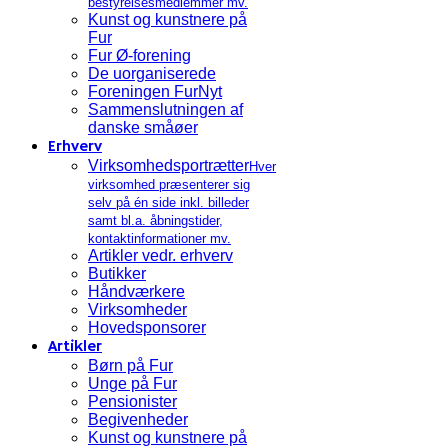
bestyrelsesmedlemmer mv.
Kunst og kunstnere på
Fur
Fur Ø-forening
De uorganiserede
Foreningen FurNyt
Sammenslutningen af
danske småøer
Erhverv
Virksomhedsportrætter
Hver
virksomhed præsenterer sig
selv på én side inkl. billeder
samt bl.a. åbningstider,
kontaktinformationer mv.
Artikler vedr. erhverv
Butikker
Håndværkere
Virksomheder
Hovedsponsorer
Artikler
Børn på Fur
Unge på Fur
Pensionister
Begivenheder
Kunst og kunstnere på