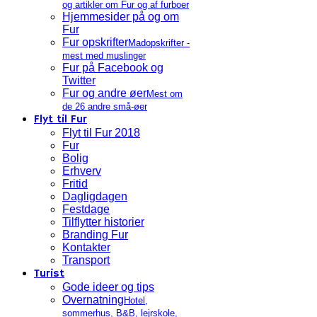
og artikler om Fur og af furboer
Hjemmesider på og om
Fur
Fur opskrifter
Madopskrifter -
mest med muslinger
Fur på Facebook og
Twitter
Fur og andre øer
Mest om
de 26 andre små-øer
Flyt til Fur
Flyt til Fur 2018
Fur
Bolig
Erhverv
Fritid
Dagligdagen
Festdage
Tilflytter historier
Branding Fur
Kontakter
Transport
Turist
Gode ideer og tips
Overnatning
Hotel,
sommerhus, B&B, lejrskole,