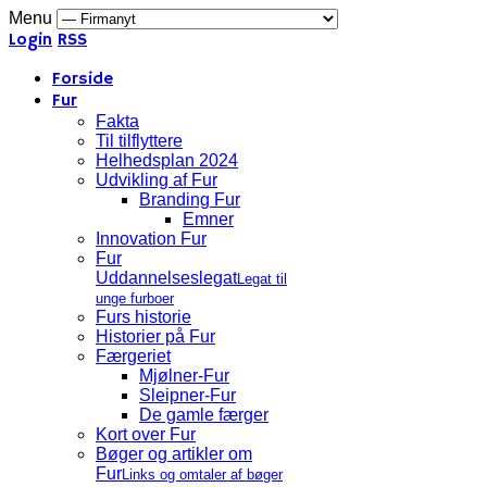
Menu
Login
RSS
Forside
Fur
Fakta
Til tilflyttere
Helhedsplan 2024
Udvikling af Fur
Branding Fur
Emner
Innovation Fur
Fur
Uddannelseslegat
Legat til
unge furboer
Furs historie
Historier på Fur
Færgeriet
Mjølner-Fur
Sleipner-Fur
De gamle færger
Kort over Fur
Bøger og artikler om
Fur
Links og omtaler af bøger