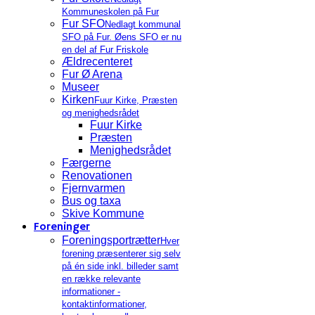
Kommuneskolen på Fur
Fur SFO
Nedlagt kommunal
SFO på Fur. Øens SFO er nu
en del af Fur Friskole
Ældrecenteret
Fur Ø Arena
Museer
Kirken
Fuur Kirke, Præsten
og menighedsrådet
Fuur Kirke
Præsten
Menighedsrådet
Færgerne
Renovationen
Fjernvarmen
Bus og taxa
Skive Kommune
Foreninger
Foreningsportrætter
Hver
forening præsenterer sig selv
på én side inkl. billeder samt
en række relevante
informationer -
kontaktinformationer,