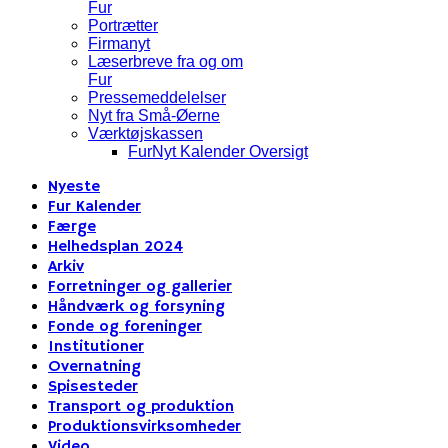
Fur
Portrætter
Firmanyt
Læserbreve fra og om
Fur
Pressemeddelelser
Nyt fra Små-Øerne
Værktøjskassen
FurNyt Kalender Oversigt
Nyeste
Fur Kalender
Færge
Helhedsplan 2024
Arkiv
Forretninger og gallerier
Håndværk og forsyning
Fonde og foreninger
Institutioner
Overnatning
Spisesteder
Transport og produktion
Produktionsvirksomheder
Video