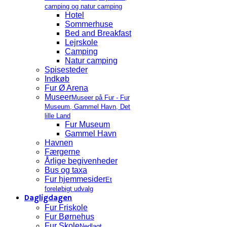
camping og natur camping
Hotel
Sommerhuse
Bed and Breakfast
Lejrskole
Camping
Natur camping
Spisesteder
Indkøb
Fur Ø Arena
Museer
Museer på Fur - Fur
Museum, Gammel Havn, Det
lille Land
Fur Museum
Gammel Havn
Havnen
Færgerne
Årlige begivenheder
Bus og taxa
Fur hjemmesider
Et
foreløbigt udvalg
Dagligdagen
Fur Friskole
Fur Børnehus
Fur Skole
Nedlagt