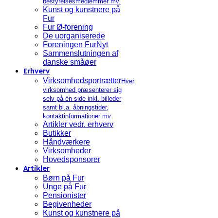
bestyrelsesmedlemmer mv.
Kunst og kunstnere på
Fur
Fur Ø-forening
De uorganiserede
Foreningen FurNyt
Sammenslutningen af
danske småøer
Erhverv
Virksomhedsportrætter
Hver
virksomhed præsenterer sig
selv på én side inkl. billeder
samt bl.a. åbningstider,
kontaktinformationer mv.
Artikler vedr. erhverv
Butikker
Håndværkere
Virksomheder
Hovedsponsorer
Artikler
Børn på Fur
Unge på Fur
Pensionister
Begivenheder
Kunst og kunstnere på