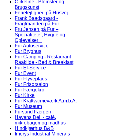
Cirkeline - Blomster og
Brugskunst
Ferielejlighed på Husvej
Frank Baadsgaard -
Fragtmanden på Fur
Fru Jensen på Fur –
Specialiteter, Hygge og
Oplevelser
Fur Autoservice
Fur Bryghus
Fur Camping - Restaurant
Raakilde - Bed & Breakfast
Fur El-Service
Fur Event
Fur Flyveplads
Fur Frisørsalon
Fur Færgekro
Fur Kirke
Fur Kraftvarmeværk A.m.b.A.
Fur Museum
Fursund Færgeri
Havens Deli - café,
mikrobageri og madhus
Hindkjærhus B&B
Imerys Industrial Minerals