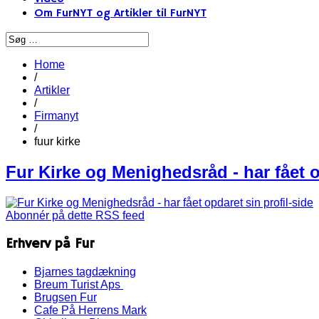
Om FurNYT og Artikler til FurNYT
Home
/
Artikler
/
Firmanyt
/
fuur kirke
Fur Kirke og Menighedsråd - har fået o
Abonnér på dette RSS feed
Erhverv på Fur
Bjarnes tagdækning
Breum Turist Aps
Brugsen Fur
Cafe På Herrens Mark