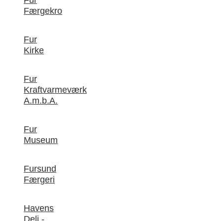
Færgekro
Fur
Kirke
Fur
Kraftvarmeværk
A.m.b.A.
Fur
Museum
Fursund
Færgeri
Havens
Deli -