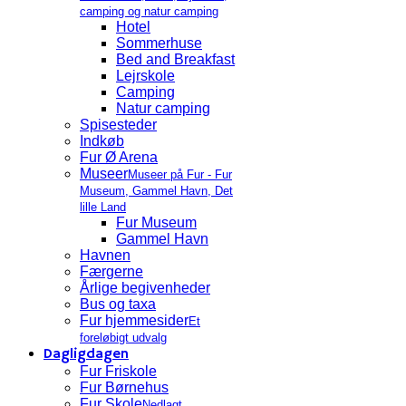
camping og natur camping
Hotel
Sommerhuse
Bed and Breakfast
Lejrskole
Camping
Natur camping
Spisesteder
Indkøb
Fur Ø Arena
Museer
Museer på Fur - Fur
Museum, Gammel Havn, Det
lille Land
Fur Museum
Gammel Havn
Havnen
Færgerne
Årlige begivenheder
Bus og taxa
Fur hjemmesider
Et
foreløbigt udvalg
Dagligdagen
Fur Friskole
Fur Børnehus
Fur Skole
Nedlagt