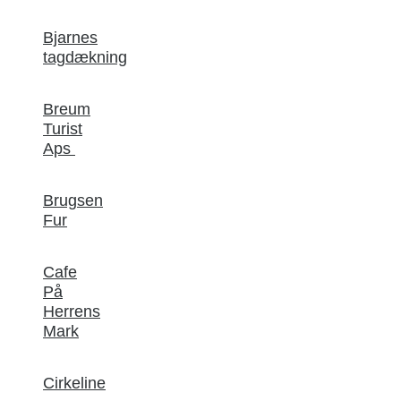
Bjarnes
tagdækning
Breum
Turist
Aps
Brugsen
Fur
Cafe
På
Herrens
Mark
Cirkeline