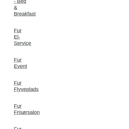
- Bed
&
Breakfast
Fur
El-
Service
Fur
Event
Fur
Flyveplads
Fur
Frisørsalon
Fur