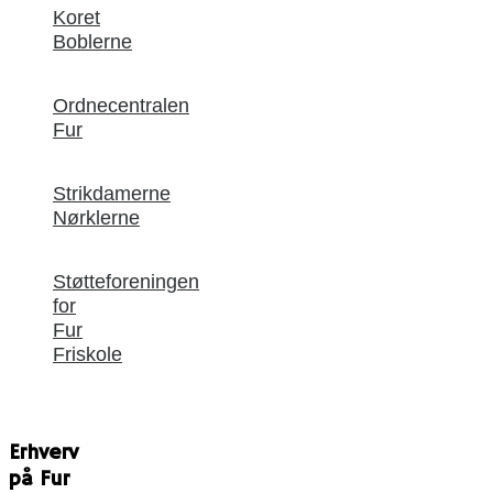
Koret
Boblerne
Ordnecentralen
Fur
Strikdamerne
Nørklerne
Støtteforeningen
for
Fur
Friskole
Erhverv
på Fur