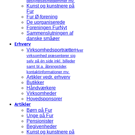
bestyrelsesmedlemmer mv.
Kunst og kunstnere på
Fur
Fur Ø-forening
De uorganiserede
Foreningen FurNyt
Sammenslutningen af
danske småøer
Erhverv
Virksomhedsportrætter
Hver
virksomhed præsenterer sig
selv på én side inkl. billeder
samt bl.a. åbningstider,
kontaktinformationer mv.
Artikler vedr. erhverv
Butikker
Håndværkere
Virksomheder
Hovedsponsorer
Artikler
Børn på Fur
Unge på Fur
Pensionister
Begivenheder
Kunst og kunstnere på