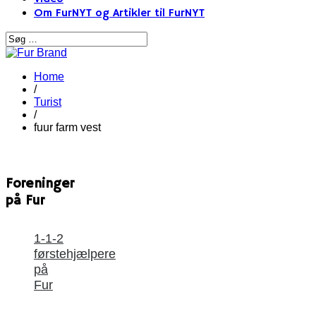
Om FurNYT og Artikler til FurNYT
Home
/
Turist
/
fuur farm vest
Foreninger
på Fur
1-1-2
førstehjælpere
på
Fur