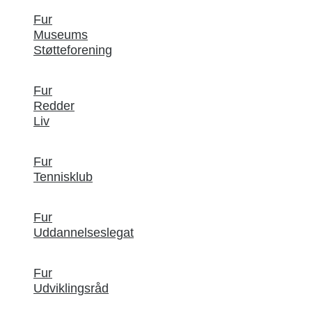
Fur
Museums
Støtteforening
Fur
Redder
Liv
Fur
Tennisklub
Fur
Uddannelseslegat
Fur
Udviklingsråd