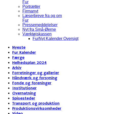
Fur
Portrætter
Firmanyt
Læserbreve fra og om
Fur
Pressemeddelelser
Nyt fra Små-Øerne
Værktøjskassen
FurNyt Kalender Oversigt
Nyeste
Fur Kalender
Færge
Helhedsplan 2024
Arkiv
Forretninger og gallerier
Håndværk og forsyning
Fonde og foreninger
Institutioner
Overnatning
Spisesteder
Transport og produktion
Produktionsvirksomheder
Video