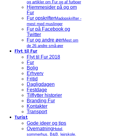
og artikler om Fur og af furboer
Hjemmesider på og om
Fur
Fur opskrifter
Madopskrifter -
mest med muslinger
Fur på Facebook og
Twitter
Fur og andre øer
Mest om
de 26 andre små-øer
Flyt til Fur
Flyt til Fur 2018
Fur
Bolig
Erhverv
Fritid
Dagligdagen
Festdage
Tilflytter historier
Branding Fur
Kontakter
Transport
Turist
Gode ideer og tips
Overnatning
Hotel,
sommerhus, B&B, lejrskole,