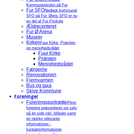
Kommuneskolen på Fur
Fur SFO
Nedlagt kommunal
SFO på Fur. Øens SFO er nu
en del af Fur Friskole
Ældrecenteret
Fur Ø Arena
Museer
Kirken
Fuur Kirke, Præsten
og menighedsrådet
Fuur Kirke
Præsten
Menighedsrådet
Færgerne
Renovationen
Fjernvarmen
Bus og taxa
Skive Kommune
Foreninger
Foreningsportrætter
Hver
forening præsenterer sig selv
på én side inkl. billeder samt
en række relevante
informationer -
kontaktinformationer,