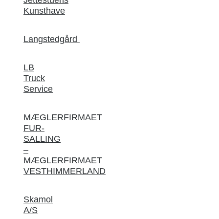
Kunsthave
Langstedgård
LB
Truck
Service
MÆGLERFIRMAET
FUR-
SALLING
–
MÆGLERFIRMAET
VESTHIMMERLAND
Skamol
A/S