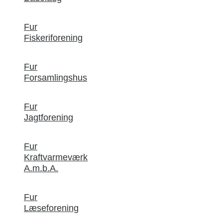
Fur
Fiskeriforening
Fur
Forsamlingshus
Fur
Jagtforening
Fur
Kraftvarmeværk
A.m.b.A.
Fur
Læseforening