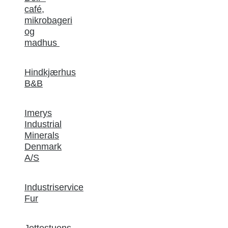
café,
mikrobageri
og
madhus
Hindkjærhus
B&B
Imerys
Industrial
Minerals
Denmark
A/S
Industriservice
Fur
Jettestuens