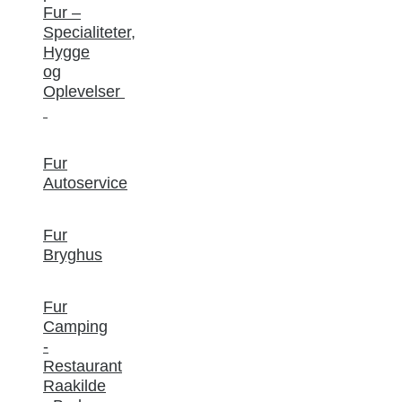
Fur –
Specialiteter,
Hygge
og
Oplevelser
Fur
Autoservice
Fur
Bryghus
Fur
Camping
-
Restaurant
Raakilde