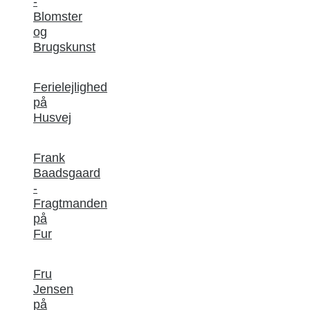
-
Blomster
og
Brugskunst
Ferielejlighed
på
Husvej
Frank
Baadsgaard
-
Fragtmanden
på
Fur
Fru
Jensen
på