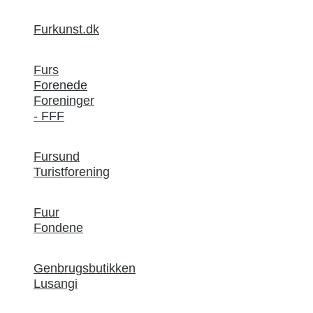
Furkunst.dk
Furs
Forenede
Foreninger
- FFF
Fursund
Turistforening
Fuur
Fondene
Genbrugsbutikken
Lusangi