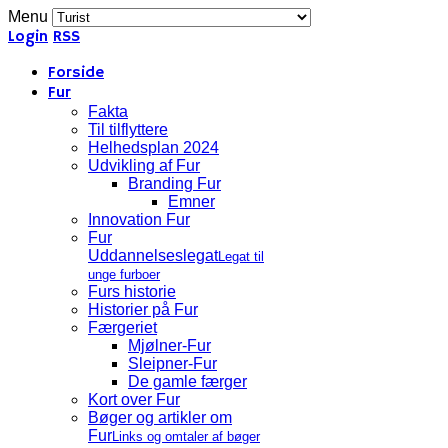
Menu
Login
RSS
Forside
Fur
Fakta
Til tilflyttere
Helhedsplan 2024
Udvikling af Fur
Branding Fur
Emner
Innovation Fur
Fur
Uddannelseslegat
Legat til
unge furboer
Furs historie
Historier på Fur
Færgeriet
Mjølner-Fur
Sleipner-Fur
De gamle færger
Kort over Fur
Bøger og artikler om
Fur
Links og omtaler af bøger