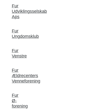
Fur
Udviklingsselskab
Aps
Fur
Ungdomsklub
Fur
Venstre
Fur
Ældrecenters
Venneforening
Fur
Ø-
forening