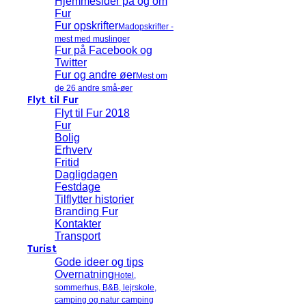
Hjemmesider på og om
Fur
Fur opskrifter
Madopskrifter -
mest med muslinger
Fur på Facebook og
Twitter
Fur og andre øer
Mest om
de 26 andre små-øer
Flyt til Fur
Flyt til Fur 2018
Fur
Bolig
Erhverv
Fritid
Dagligdagen
Festdage
Tilflytter historier
Branding Fur
Kontakter
Transport
Turist
Gode ideer og tips
Overnatning
Hotel,
sommerhus, B&B, lejrskole,
camping og natur camping