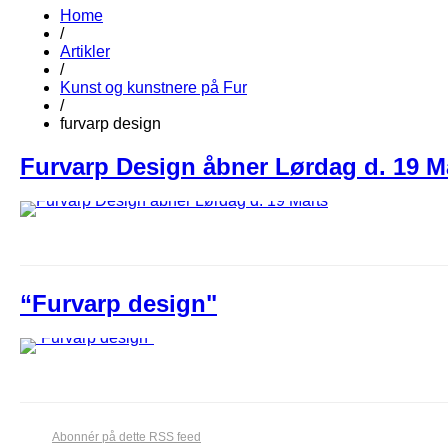
Home
/
Artikler
/
Kunst og kunstnere på Fur
/
furvarp design
Furvarp ​D​esign åbner Lørdag d. 19 M
“Furvarp design"
Abonnér på dette RSS feed