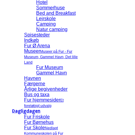
Hotel
Sommerhuse
Bed and Breakfast
Lejrskole
Camping
Natur camping
Spisesteder
Indkøb
Fur Ø Arena
Museer
Museer på Fur - Fur
Museum, Gammel Havn, Det lille
Land
Fur Museum
Gammel Havn
Havnen
Færgerne
Årlige begivenheder
Bus og taxa
Fur hjemmesider
Et
foreløbigt udvalg
Dagligdagen
Fur Friskole
Fur Børnehus
Fur Skole
Nedlagt
Kommuneskolen på Fur