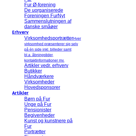
Fur Ø-forening
De uorganiserede
Foreningen FurNyt
Sammenslutningen af
danske småøer
Erhverv
Virksomhedsportrætter
Hver
virksomhed præsenterer sig selv
på én side inkl. billeder samt
bl.a. åbningstider,
kontaktinformationer mv.
Artikler vedr. erhverv
Butikker
Håndværkere
Virksomheder
Hovedsponsorer
Artikler
Børn på Fur
Unge på Fur
Pensionister
Begivenheder
Kunst og kunstnere på
Fur
Portrætter