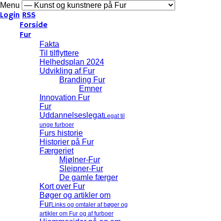
Menu
Login
RSS
Forside
Fur
Fakta
Til tilflyttere
Helhedsplan 2024
Udvikling af Fur
Branding Fur
Emner
Innovation Fur
Fur
Uddannelseslegat
Legat til
unge furboer
Furs historie
Historier på Fur
Færgeriet
Mjølner-Fur
Sleipner-Fur
De gamle færger
Kort over Fur
Bøger og artikler om
Fur
Links og omtaler af bøger og
artikler om Fur og af furboer