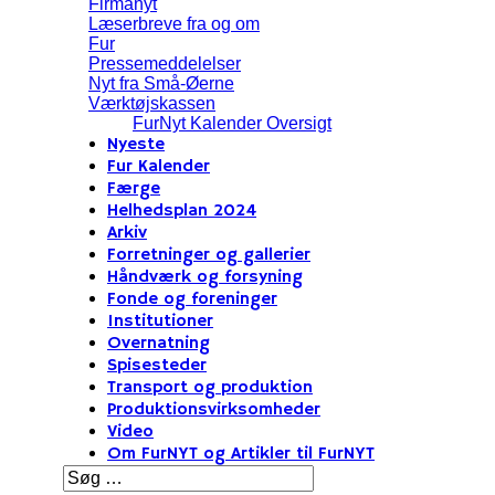
Firmanyt
Læserbreve fra og om
Fur
Pressemeddelelser
Nyt fra Små-Øerne
Værktøjskassen
FurNyt Kalender Oversigt
Nyeste
Fur Kalender
Færge
Helhedsplan 2024
Arkiv
Forretninger og gallerier
Håndværk og forsyning
Fonde og foreninger
Institutioner
Overnatning
Spisesteder
Transport og produktion
Produktionsvirksomheder
Video
Om FurNYT og Artikler til FurNYT