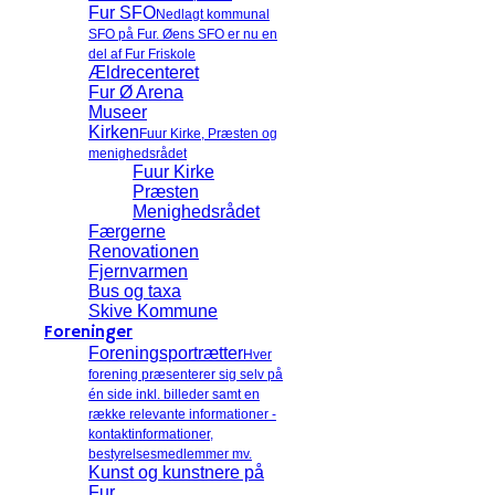
Fur SFO
Nedlagt kommunal
SFO på Fur. Øens SFO er nu en
del af Fur Friskole
Ældrecenteret
Fur Ø Arena
Museer
Kirken
Fuur Kirke, Præsten og
menighedsrådet
Fuur Kirke
Præsten
Menighedsrådet
Færgerne
Renovationen
Fjernvarmen
Bus og taxa
Skive Kommune
Foreninger
Foreningsportrætter
Hver
forening præsenterer sig selv på
én side inkl. billeder samt en
række relevante informationer -
kontaktinformationer,
bestyrelsesmedlemmer mv.
Kunst og kunstnere på
Fur