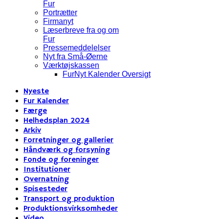
Fur
Portrætter
Firmanyt
Læserbreve fra og om
Fur
Pressemeddelelser
Nyt fra Små-Øerne
Værktøjskassen
FurNyt Kalender Oversigt
Nyeste
Fur Kalender
Færge
Helhedsplan 2024
Arkiv
Forretninger og gallerier
Håndværk og forsyning
Fonde og foreninger
Institutioner
Overnatning
Spisesteder
Transport og produktion
Produktionsvirksomheder
Video