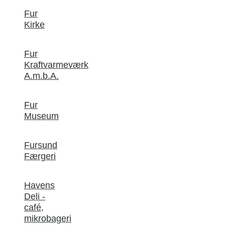
Fur
Kirke
Fur
Kraftvarmeværk
A.m.b.A.
Fur
Museum
Fursund
Færgeri
Havens
Deli -
café,
mikrobageri