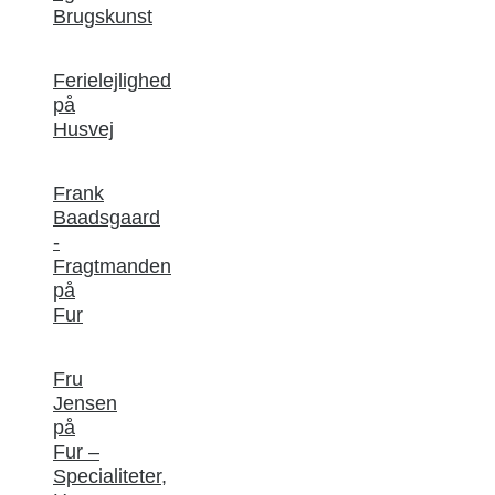
Brugskunst
Ferielejlighed
på
Husvej
Frank
Baadsgaard
-
Fragtmanden
på
Fur
Fru
Jensen
på
Fur –
Specialiteter,