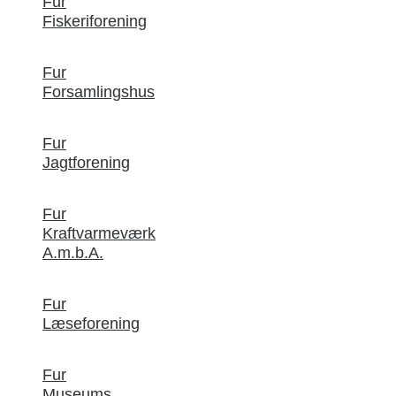
Fur
Fiskeriforening
Fur
Forsamlingshus
Fur
Jagtforening
Fur
Kraftvarmeværk
A.m.b.A.
Fur
Læseforening
Fur
Museums