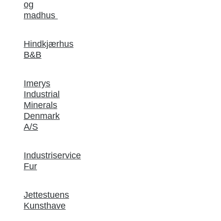
og
madhus
Hindkjærhus
B&B
Imerys
Industrial
Minerals
Denmark
A/S
Industriservice
Fur
Jettestuens
Kunsthave