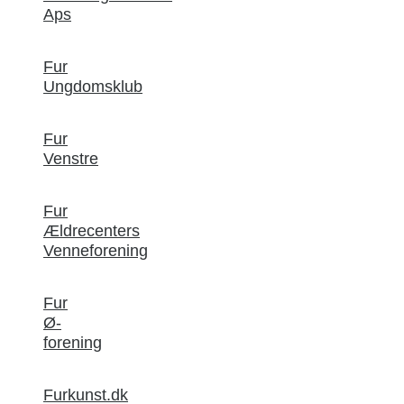
Aps
Fur
Ungdomsklub
Fur
Venstre
Fur
Ældrecenters
Venneforening
Fur
Ø-
forening
Furkunst.dk