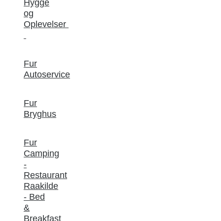
Hygge
og
Oplevelser
Fur
Autoservice
Fur
Bryghus
Fur
Camping
-
Restaurant
Raakilde
- Bed
&
Breakfast