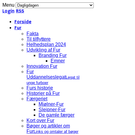
Menu
Login
RSS
Forside
Fur
Fakta
Til tilflyttere
Helhedsplan 2024
Udvikling af Fur
Branding Fur
Emner
Innovation Fur
Fur
Uddannelseslegat
Legat til
unge furboer
Furs historie
Historier på Fur
Færgeriet
Mjølner-Fur
Sleipner-Fur
De gamle færger
Kort over Fur
Bøger og artikler om
Fur
Links og omtaler af bøger