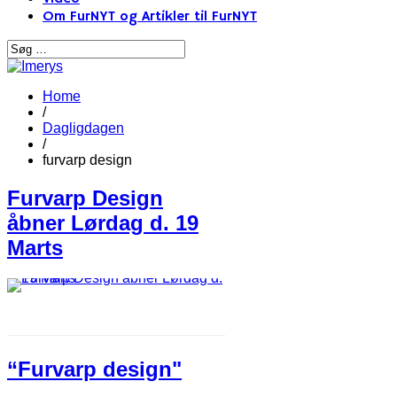
Om FurNYT og Artikler til FurNYT
Home
/
Dagligdagen
/
furvarp design
Furvarp ​D​esign
åbner Lørdag d. 19
Marts
“Furvarp design"