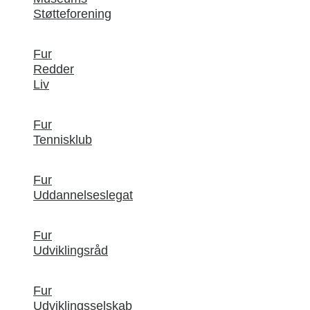
Støtteforening
Fur
Redder
Liv
Fur
Tennisklub
Fur
Uddannelseslegat
Fur
Udviklingsråd
Fur
Udviklingsselskab