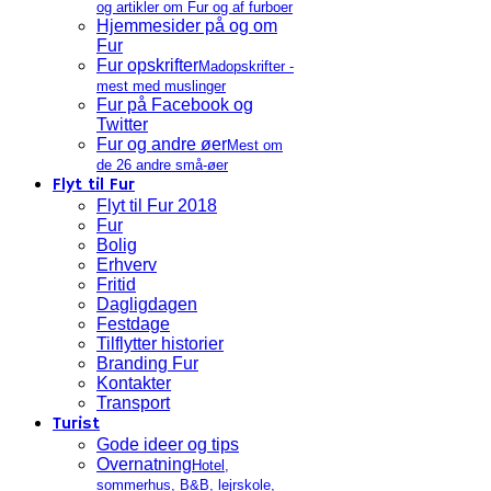
og artikler om Fur og af furboer
Hjemmesider på og om
Fur
Fur opskrifter
Madopskrifter -
mest med muslinger
Fur på Facebook og
Twitter
Fur og andre øer
Mest om
de 26 andre små-øer
Flyt til Fur
Flyt til Fur 2018
Fur
Bolig
Erhverv
Fritid
Dagligdagen
Festdage
Tilflytter historier
Branding Fur
Kontakter
Transport
Turist
Gode ideer og tips
Overnatning
Hotel,
sommerhus, B&B, lejrskole,