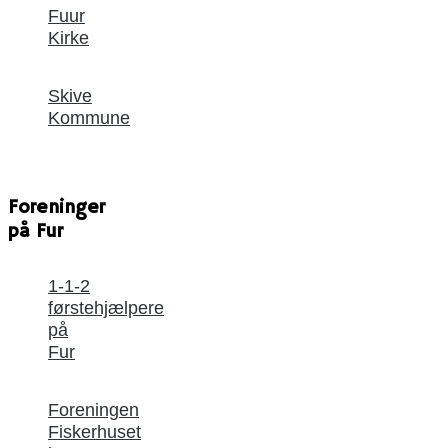
Fuur
Kirke
Skive
Kommune
Foreninger
på Fur
1-1-2
førstehjælpere
på
Fur
Foreningen
Fiskerhuset