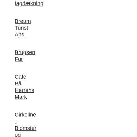
tagdækning
Breum
Turist
Aps
Brugsen
Fur
Cafe
På
Herrens
Mark
Cirkeline
-
Blomster
og