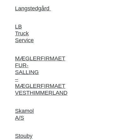
Langstedgård
LB
Truck
Service
MÆGLERFIRMAET
FUR-
SALLING
–
MÆGLERFIRMAET
VESTHIMMERLAND
Skamol
A/S
Stouby