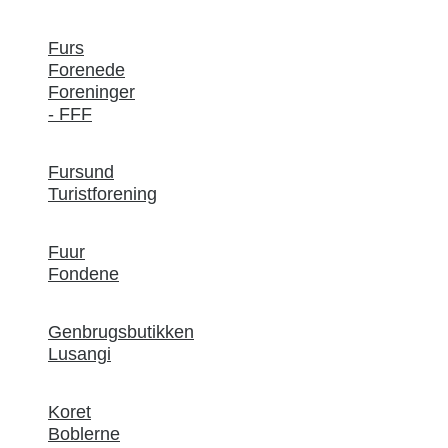
Furs
Forenede
Foreninger
- FFF
Fursund
Turistforening
Fuur
Fondene
Genbrugsbutikken
Lusangi
Koret
Boblerne