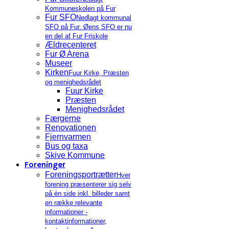
Kommuneskolen på Fur
Fur SFO
Nedlagt kommunal
SFO på Fur. Øens SFO er nu
en del af Fur Friskole
Ældrecenteret
Fur Ø Arena
Museer
Kirken
Fuur Kirke, Præsten
og menighedsrådet
Fuur Kirke
Præsten
Menighedsrådet
Færgerne
Renovationen
Fjernvarmen
Bus og taxa
Skive Kommune
Foreninger
Foreningsportrætter
Hver
forening præsenterer sig selv
på én side inkl. billeder samt
en række relevante
informationer -
kontaktinformationer,