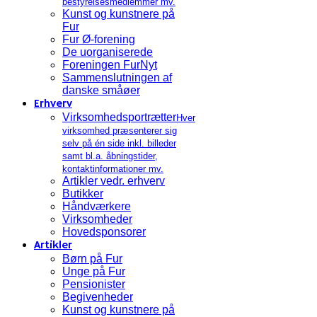
bestyrelsesmedlemmer mv.
Kunst og kunstnere på
Fur
Fur Ø-forening
De uorganiserede
Foreningen FurNyt
Sammenslutningen af
danske småøer
Erhverv
Virksomhedsportrætter
Hver
virksomhed præsenterer sig
selv på én side inkl. billeder
samt bl.a. åbningstider,
kontaktinformationer mv.
Artikler vedr. erhverv
Butikker
Håndværkere
Virksomheder
Hovedsponsorer
Artikler
Børn på Fur
Unge på Fur
Pensionister
Begivenheder
Kunst og kunstnere på