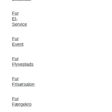
Fur
El-
Service
Fur
Event
Fur
Flyveplads
Fur
Frisørsalon
Fur
Færgekro