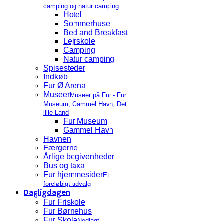
camping og natur camping
Hotel
Sommerhuse
Bed and Breakfast
Lejrskole
Camping
Natur camping
Spisesteder
Indkøb
Fur Ø Arena
Museer
Museer på Fur - Fur
Museum, Gammel Havn, Det
lille Land
Fur Museum
Gammel Havn
Havnen
Færgerne
Årlige begivenheder
Bus og taxa
Fur hjemmesider
Et
foreløbigt udvalg
Dagligdagen
Fur Friskole
Fur Børnehus
Fur Skole
Nedlagt