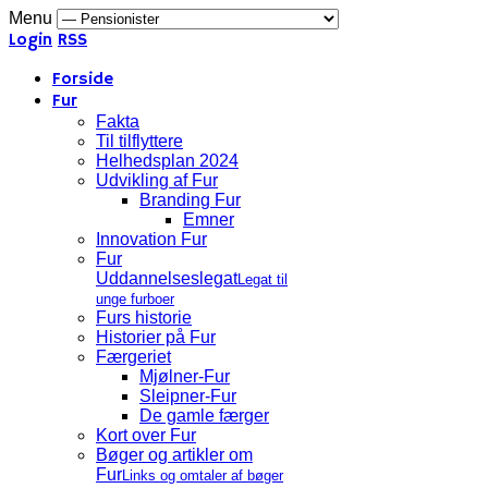
Menu
Login
RSS
Forside
Fur
Fakta
Til tilflyttere
Helhedsplan 2024
Udvikling af Fur
Branding Fur
Emner
Innovation Fur
Fur
Uddannelseslegat
Legat til
unge furboer
Furs historie
Historier på Fur
Færgeriet
Mjølner-Fur
Sleipner-Fur
De gamle færger
Kort over Fur
Bøger og artikler om
Fur
Links og omtaler af bøger