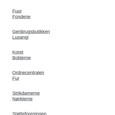
Fuur
Fondene
Genbrugsbutikken
Lusangi
Koret
Boblerne
Ordnecentralen
Fur
Strikdamerne
Nørklerne
Støtteforeningen