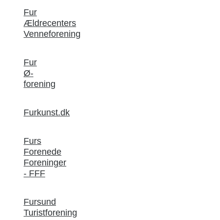
Fur
Ældrecenters
Venneforening
Fur
Ø-
forening
Furkunst.dk
Furs
Forenede
Foreninger
- FFF
Fursund
Turistforening