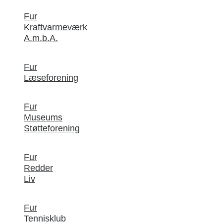
Fur
Kraftvarmeværk
A.m.b.A.
Fur
Læseforening
Fur
Museums
Støtteforening
Fur
Redder
Liv
Fur
Tennisklub