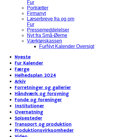
Fur
Portrætter
Firmanyt
Læserbreve fra og om
Fur
Pressemeddelelser
Nyt fra Små-Øerne
Værktøjskassen
FurNyt Kalender Oversigt
Nyeste
Fur Kalender
Færge
Helhedsplan 2024
Arkiv
Forretninger og gallerier
Håndværk og forsyning
Fonde og foreninger
Institutioner
Overnatning
Spisesteder
Transport og produktion
Produktionsvirksomheder
Video