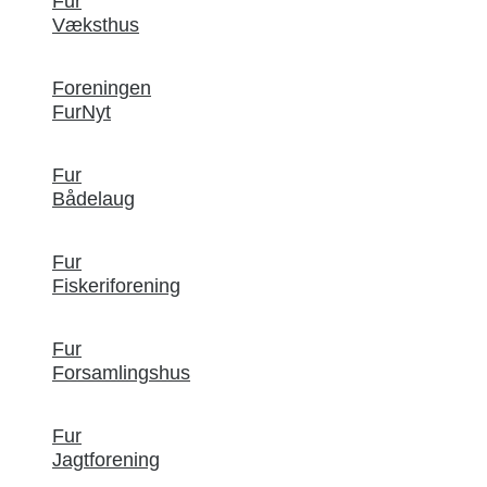
Fur
Væksthus
Foreningen
FurNyt
Fur
Bådelaug
Fur
Fiskeriforening
Fur
Forsamlingshus
Fur
Jagtforening