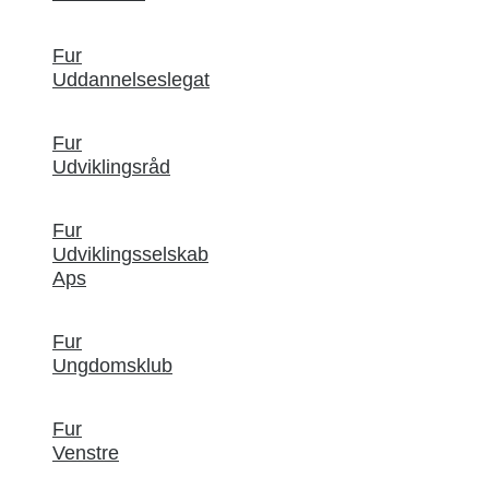
Fur
Uddannelseslegat
Fur
Udviklingsråd
Fur
Udviklingsselskab
Aps
Fur
Ungdomsklub
Fur
Venstre