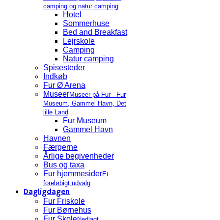
camping og natur camping
Hotel
Sommerhuse
Bed and Breakfast
Lejrskole
Camping
Natur camping
Spisesteder
Indkøb
Fur Ø Arena
Museer
Museer på Fur - Fur
Museum, Gammel Havn, Det
lille Land
Fur Museum
Gammel Havn
Havnen
Færgerne
Årlige begivenheder
Bus og taxa
Fur hjemmesider
Et
foreløbigt udvalg
Dagligdagen
Fur Friskole
Fur Børnehus
Fur Skole
Nedlagt