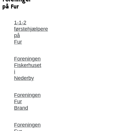
på Fur
1-1-2
førstehjælpere
på
Fur
Foreningen
Fiskerhuset
i
Nederby
Foreningen
Fur
Brand
Foreningen