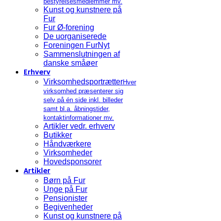
bestyrelsesmedlemmer mv.
Kunst og kunstnere på
Fur
Fur Ø-forening
De uorganiserede
Foreningen FurNyt
Sammenslutningen af
danske småøer
Erhverv
Virksomhedsportrætter
Hver
virksomhed præsenterer sig
selv på én side inkl. billeder
samt bl.a. åbningstider,
kontaktinformationer mv.
Artikler vedr. erhverv
Butikker
Håndværkere
Virksomheder
Hovedsponsorer
Artikler
Børn på Fur
Unge på Fur
Pensionister
Begivenheder
Kunst og kunstnere på