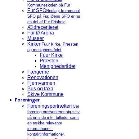
Kommuneskolen på Fur
Fur SFO
Nedlagt kommunal
SFO på Fur. Øens SFO er nu
en del af Fur Friskole
Ældrecenteret
Fur Ø Arena
Museer
Kirken
Fuur Kirke, Præsten
og menighedsrådet
Fuur Kirke
Præsten
Menighedsrådet
Færgerne
Renovationen
Fjernvarmen
Bus og taxa
Skive Kommune
Foreninger
Foreningsportrætter
Hver
forening præsenterer sig selv
på én side inkl. billeder samt
en række relevante
informationer -
kontaktinformationer,