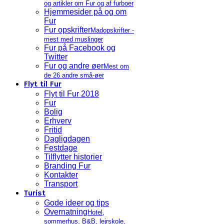
og artikler om Fur og af furboer
Hjemmesider på og om
Fur
Fur opskrifter
Madopskrifter -
mest med muslinger
Fur på Facebook og
Twitter
Fur og andre øer
Mest om
de 26 andre små-øer
Flyt til Fur
Flyt til Fur 2018
Fur
Bolig
Erhverv
Fritid
Dagligdagen
Festdage
Tilflytter historier
Branding Fur
Kontakter
Transport
Turist
Gode ideer og tips
Overnatning
Hotel,
sommerhus, B&B, lejrskole,