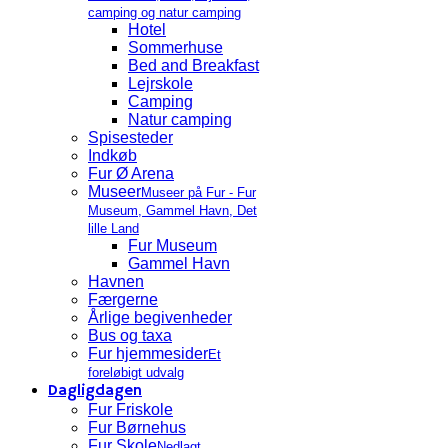
camping og natur camping
Hotel
Sommerhuse
Bed and Breakfast
Lejrskole
Camping
Natur camping
Spisesteder
Indkøb
Fur Ø Arena
Museer
Museer på Fur - Fur
Museum, Gammel Havn, Det
lille Land
Fur Museum
Gammel Havn
Havnen
Færgerne
Årlige begivenheder
Bus og taxa
Fur hjemmesider
Et
foreløbigt udvalg
Dagligdagen
Fur Friskole
Fur Børnehus
Fur Skole
Nedlagt