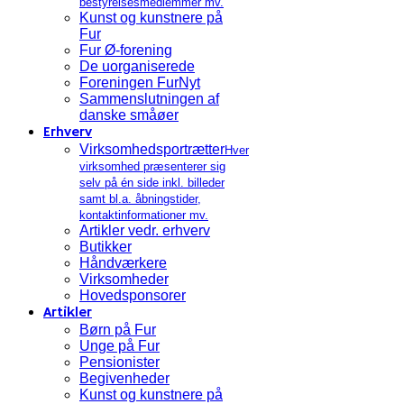
bestyrelsesmedlemmer mv.
Kunst og kunstnere på
Fur
Fur Ø-forening
De uorganiserede
Foreningen FurNyt
Sammenslutningen af
danske småøer
Erhverv
Virksomhedsportrætter
Hver
virksomhed præsenterer sig
selv på én side inkl. billeder
samt bl.a. åbningstider,
kontaktinformationer mv.
Artikler vedr. erhverv
Butikker
Håndværkere
Virksomheder
Hovedsponsorer
Artikler
Børn på Fur
Unge på Fur
Pensionister
Begivenheder
Kunst og kunstnere på