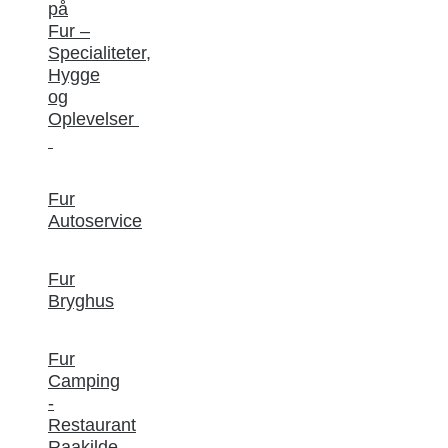
på
Fur –
Specialiteter,
Hygge
og
Oplevelser
Fur
Autoservice
Fur
Bryghus
Fur
Camping
-
Restaurant
Raakilde