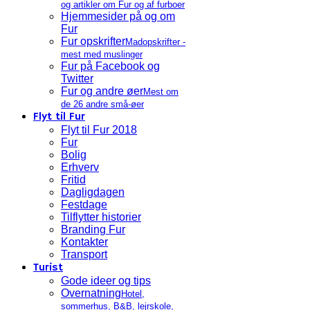
og artikler om Fur og af furboer
Hjemmesider på og om
Fur
Fur opskrifter
Madopskrifter -
mest med muslinger
Fur på Facebook og
Twitter
Fur og andre øer
Mest om
de 26 andre små-øer
Flyt til Fur
Flyt til Fur 2018
Fur
Bolig
Erhverv
Fritid
Dagligdagen
Festdage
Tilflytter historier
Branding Fur
Kontakter
Transport
Turist
Gode ideer og tips
Overnatning
Hotel,
sommerhus, B&B, lejrskole,