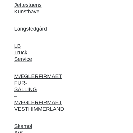
Jettestuens
Kunsthave
Langstedgård
LB
Truck
Service
MÆGLERFIRMAET
FUR-
SALLING
–
MÆGLERFIRMAET
VESTHIMMERLAND
Skamol
A/S