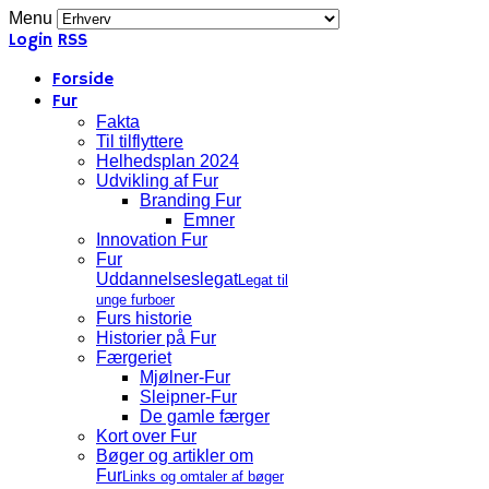
Menu
Login
RSS
Forside
Fur
Fakta
Til tilflyttere
Helhedsplan 2024
Udvikling af Fur
Branding Fur
Emner
Innovation Fur
Fur
Uddannelseslegat
Legat til
unge furboer
Furs historie
Historier på Fur
Færgeriet
Mjølner-Fur
Sleipner-Fur
De gamle færger
Kort over Fur
Bøger og artikler om
Fur
Links og omtaler af bøger