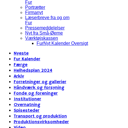
Fur
Portrætter
Firmanyt
Læserbreve fra og om
Fur
Pressemeddelelser
Nyt fra Små-Øerne
Værktøjskassen
FurNyt Kalender Oversigt
Nyeste
Fur Kalender
Færge
Helhedsplan 2024
Arkiv
Forretninger og gallerier
Håndværk og forsyning
Fonde og foreninger
Institutioner
Overnatning
Spisesteder
Transport og produktion
Produktionsvirksomheder
Video