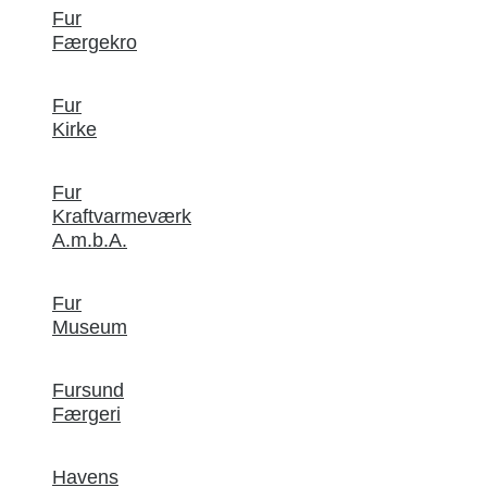
Fur
Færgekro
Fur
Kirke
Fur
Kraftvarmeværk
A.m.b.A.
Fur
Museum
Fursund
Færgeri
Havens