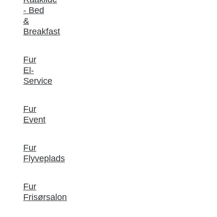
- Bed
&
Breakfast
Fur
El-
Service
Fur
Event
Fur
Flyveplads
Fur
Frisørsalon