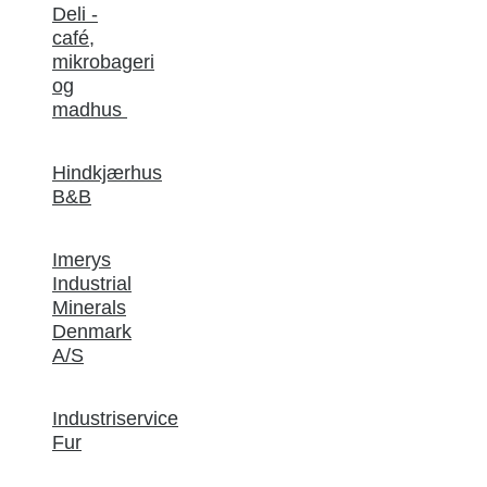
Deli -
café,
mikrobageri
og
madhus
Hindkjærhus
B&B
Imerys
Industrial
Minerals
Denmark
A/S
Industriservice
Fur