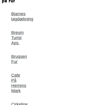
på Fur
Bjarnes
tagdækning
Breum
Turist
Aps
Brugsen
Fur
Cafe
På
Herrens
Mark
Cirkeline