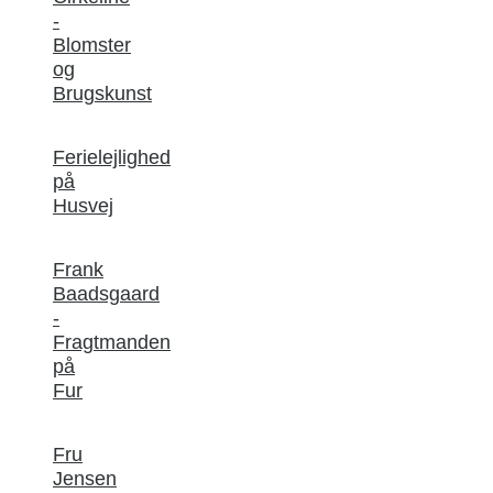
-
Blomster
og
Brugskunst
Ferielejlighed
på
Husvej
Frank
Baadsgaard
-
Fragtmanden
på
Fur
Fru
Jensen