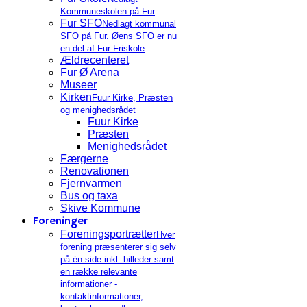
Kommuneskolen på Fur
Fur SFO
Nedlagt kommunal
SFO på Fur. Øens SFO er nu
en del af Fur Friskole
Ældrecenteret
Fur Ø Arena
Museer
Kirken
Fuur Kirke, Præsten
og menighedsrådet
Fuur Kirke
Præsten
Menighedsrådet
Færgerne
Renovationen
Fjernvarmen
Bus og taxa
Skive Kommune
Foreninger
Foreningsportrætter
Hver
forening præsenterer sig selv
på én side inkl. billeder samt
en række relevante
informationer -
kontaktinformationer,