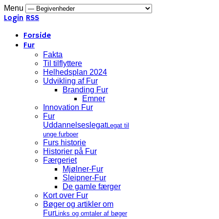
Menu
Login
RSS
Forside
Fur
Fakta
Til tilflyttere
Helhedsplan 2024
Udvikling af Fur
Branding Fur
Emner
Innovation Fur
Fur
Uddannelseslegat
Legat til
unge furboer
Furs historie
Historier på Fur
Færgeriet
Mjølner-Fur
Sleipner-Fur
De gamle færger
Kort over Fur
Bøger og artikler om
Fur
Links og omtaler af bøger