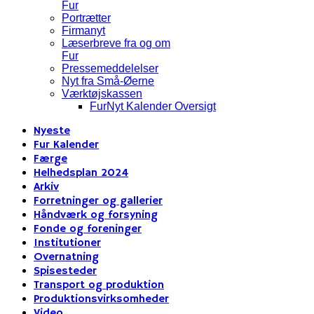
Fur
Portrætter
Firmanyt
Læserbreve fra og om
Fur
Pressemeddelelser
Nyt fra Små-Øerne
Værktøjskassen
FurNyt Kalender Oversigt
Nyeste
Fur Kalender
Færge
Helhedsplan 2024
Arkiv
Forretninger og gallerier
Håndværk og forsyning
Fonde og foreninger
Institutioner
Overnatning
Spisesteder
Transport og produktion
Produktionsvirksomheder
Video