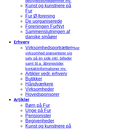
bestyrelsesmedlemmer mv.
Kunst og kunstnere på
Fur
Fur Ø-forening
De uorganiserede
Foreningen FurNyt
Sammenslutningen af
danske småøer
Erhverv
Virksomhedsportrætter
Hver
virksomhed præsenterer sig
selv på én side inkl. billeder
samt bl.a. åbningstider,
kontaktinformationer mv.
Artikler vedr. erhverv
Butikker
Håndværkere
Virksomheder
Hovedsponsorer
Artikler
Børn på Fur
Unge på Fur
Pensionister
Begivenheder
Kunst og kunstnere på