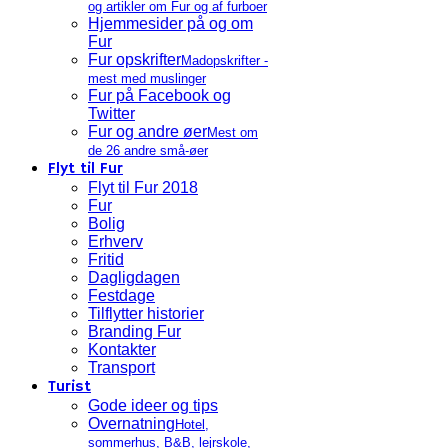
og artikler om Fur og af furboer
Hjemmesider på og om
Fur
Fur opskrifter
Madopskrifter -
mest med muslinger
Fur på Facebook og
Twitter
Fur og andre øer
Mest om
de 26 andre små-øer
Flyt til Fur
Flyt til Fur 2018
Fur
Bolig
Erhverv
Fritid
Dagligdagen
Festdage
Tilflytter historier
Branding Fur
Kontakter
Transport
Turist
Gode ideer og tips
Overnatning
Hotel,
sommerhus, B&B, lejrskole,