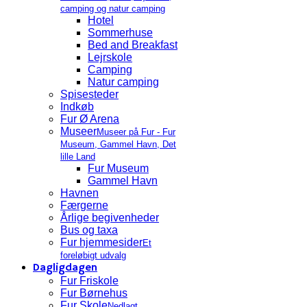
camping og natur camping
Hotel
Sommerhuse
Bed and Breakfast
Lejrskole
Camping
Natur camping
Spisesteder
Indkøb
Fur Ø Arena
Museer
Museer på Fur - Fur
Museum, Gammel Havn, Det
lille Land
Fur Museum
Gammel Havn
Havnen
Færgerne
Årlige begivenheder
Bus og taxa
Fur hjemmesider
Et
foreløbigt udvalg
Dagligdagen
Fur Friskole
Fur Børnehus
Fur Skole
Nedlagt