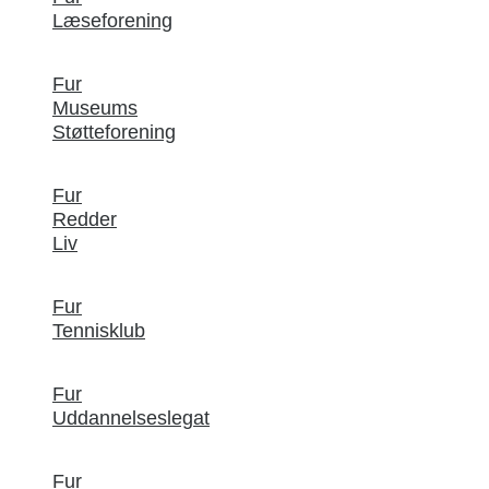
Læseforening
Fur
Museums
Støtteforening
Fur
Redder
Liv
Fur
Tennisklub
Fur
Uddannelseslegat
Fur