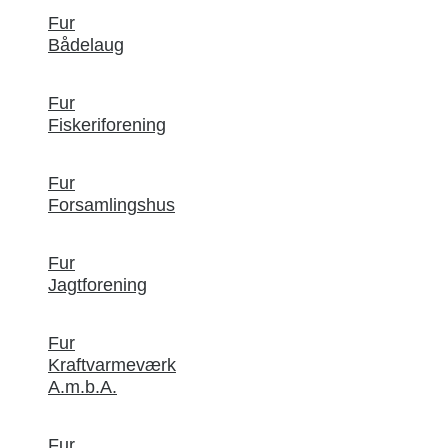
Fur
Bådelaug
Fur
Fiskeriforening
Fur
Forsamlingshus
Fur
Jagtforening
Fur
Kraftvarmeværk
A.m.b.A.
Fur