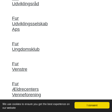
Udviklingsråd
Fur
Udviklingsselskab
Aps
Fur
Ungdomsklub
Fur
Venstre
Fur
Ældrecenters
Venneforening
We use cookies to ensure you get the best experience on
I consent
our website
Fur