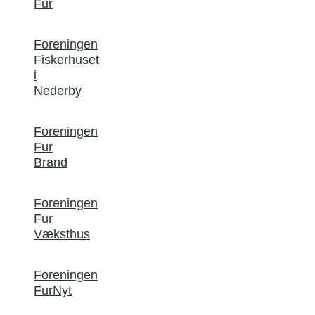
Fur
Foreningen
Fiskerhuset
i
Nederby
Foreningen
Fur
Brand
Foreningen
Fur
Væksthus
Foreningen
FurNyt