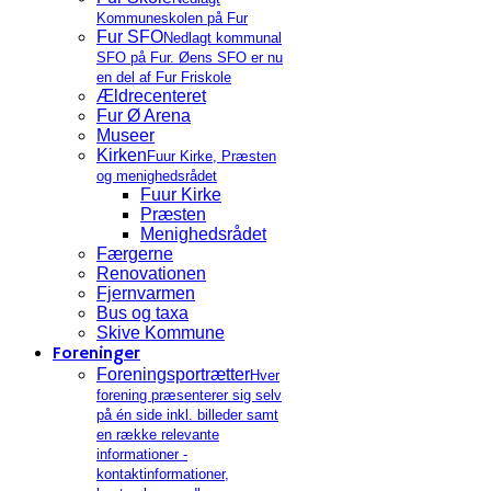
Kommuneskolen på Fur
Fur SFO
Nedlagt kommunal
SFO på Fur. Øens SFO er nu
en del af Fur Friskole
Ældrecenteret
Fur Ø Arena
Museer
Kirken
Fuur Kirke, Præsten
og menighedsrådet
Fuur Kirke
Præsten
Menighedsrådet
Færgerne
Renovationen
Fjernvarmen
Bus og taxa
Skive Kommune
Foreninger
Foreningsportrætter
Hver
forening præsenterer sig selv
på én side inkl. billeder samt
en række relevante
informationer -
kontaktinformationer,