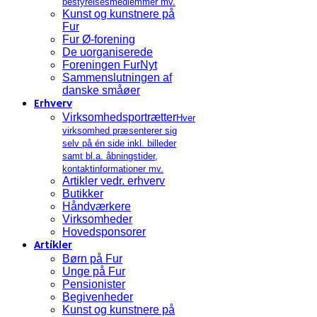
bestyrelsesmedlemmer mv.
Kunst og kunstnere på
Fur
Fur Ø-forening
De uorganiserede
Foreningen FurNyt
Sammenslutningen af
danske småøer
Erhverv
Virksomhedsportrætter
Hver
virksomhed præsenterer sig
selv på én side inkl. billeder
samt bl.a. åbningstider,
kontaktinformationer mv.
Artikler vedr. erhverv
Butikker
Håndværkere
Virksomheder
Hovedsponsorer
Artikler
Børn på Fur
Unge på Fur
Pensionister
Begivenheder
Kunst og kunstnere på