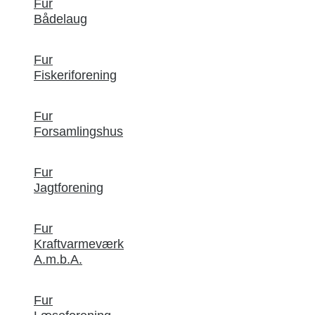
Fur
Bådelaug
Fur
Fiskeriforening
Fur
Forsamlingshus
Fur
Jagtforening
Fur
Kraftvarmeværk
A.m.b.A.
Fur