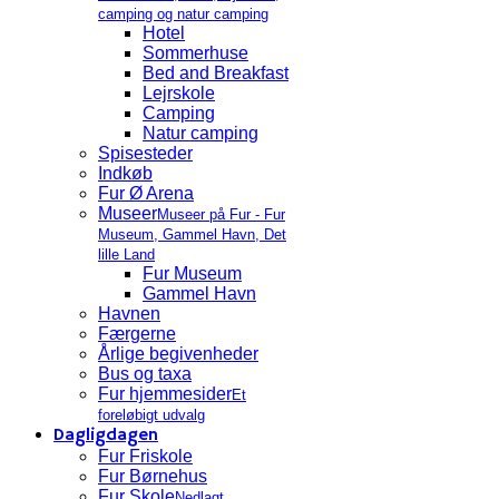
camping og natur camping
Hotel
Sommerhuse
Bed and Breakfast
Lejrskole
Camping
Natur camping
Spisesteder
Indkøb
Fur Ø Arena
Museer
Museer på Fur - Fur
Museum, Gammel Havn, Det
lille Land
Fur Museum
Gammel Havn
Havnen
Færgerne
Årlige begivenheder
Bus og taxa
Fur hjemmesider
Et
foreløbigt udvalg
Dagligdagen
Fur Friskole
Fur Børnehus
Fur Skole
Nedlagt