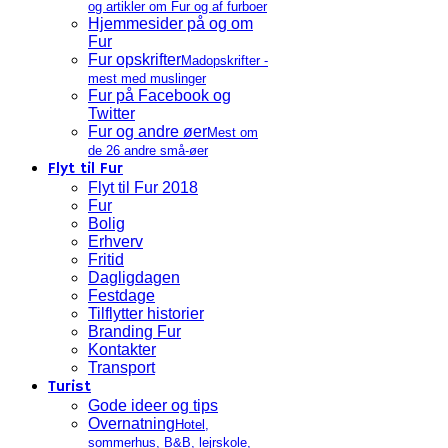
og artikler om Fur og af furboer
Hjemmesider på og om
Fur
Fur opskrifter
Madopskrifter -
mest med muslinger
Fur på Facebook og
Twitter
Fur og andre øer
Mest om
de 26 andre små-øer
Flyt til Fur
Flyt til Fur 2018
Fur
Bolig
Erhverv
Fritid
Dagligdagen
Festdage
Tilflytter historier
Branding Fur
Kontakter
Transport
Turist
Gode ideer og tips
Overnatning
Hotel,
sommerhus, B&B, lejrskole,