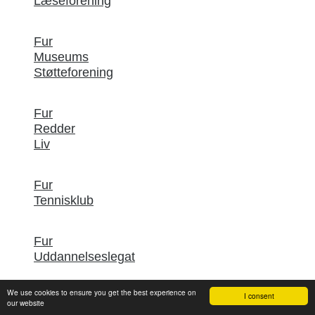
Læseforening
Fur
Museums
Støtteforening
Fur
Redder
Liv
Fur
Tennisklub
Fur
Uddannelseslegat
We use cookies to ensure you get the best experience on
I consent
Fur
our website
Udviklingsråd