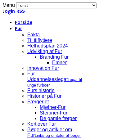
Menu
Login
RSS
Forside
Fur
Fakta
Til tilflyttere
Helhedsplan 2024
Udvikling af Fur
Branding Fur
Emner
Innovation Fur
Fur
Uddannelseslegat
Legat til
unge furboer
Furs historie
Historier på Fur
Færgeriet
Mjølner-Fur
Sleipner-Fur
De gamle færger
Kort over Fur
Bøger og artikler om
Fur
Links og omtaler af bøger