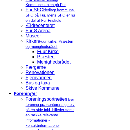
Kommuneskolen på Fur
Fur SFO
Nedlagt kommunal
SFO på Fur. Øens SFO er nu
en del af Fur Friskole
Ældrecenteret
Fur Ø Arena
Museer
Kirken
Fuur Kirke, Præsten
og menighedsrådet
Fuur Kirke
Præsten
Menighedsrådet
Færgerne
Renovationen
Fjernvarmen
Bus og taxa
Skive Kommune
Foreninger
Foreningsportrætter
Hver
forening præsenterer sig selv
på én side inkl. billeder samt
en række relevante
informationer -
kontaktinformationer,