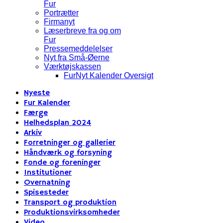
Fur
Portrætter
Firmanyt
Læserbreve fra og om
Fur
Pressemeddelelser
Nyt fra Små-Øerne
Værktøjskassen
FurNyt Kalender Oversigt
Nyeste
Fur Kalender
Færge
Helhedsplan 2024
Arkiv
Forretninger og gallerier
Håndværk og forsyning
Fonde og foreninger
Institutioner
Overnatning
Spisesteder
Transport og produktion
Produktionsvirksomheder
Video