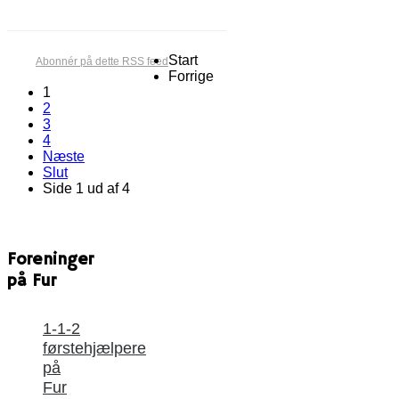
Start
Abonnér på dette RSS feed
Forrige
1
2
3
4
Næste
Slut
Side 1 ud af 4
Foreninger
på Fur
1-1-2
førstehjælpere
på
Fur