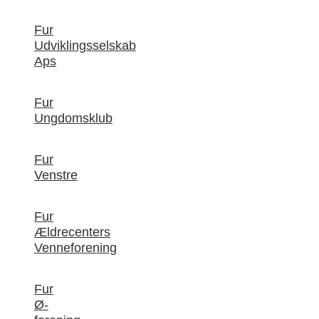
Fur
Udviklingsselskab
Aps
Fur
Ungdomsklub
Fur
Venstre
Fur
Ældrecenters
Venneforening
Fur
Ø-