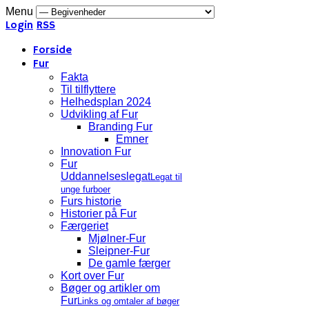
Menu
Login
RSS
Forside
Fur
Fakta
Til tilflyttere
Helhedsplan 2024
Udvikling af Fur
Branding Fur
Emner
Innovation Fur
Fur
Uddannelseslegat
Legat til
unge furboer
Furs historie
Historier på Fur
Færgeriet
Mjølner-Fur
Sleipner-Fur
De gamle færger
Kort over Fur
Bøger og artikler om
Fur
Links og omtaler af bøger