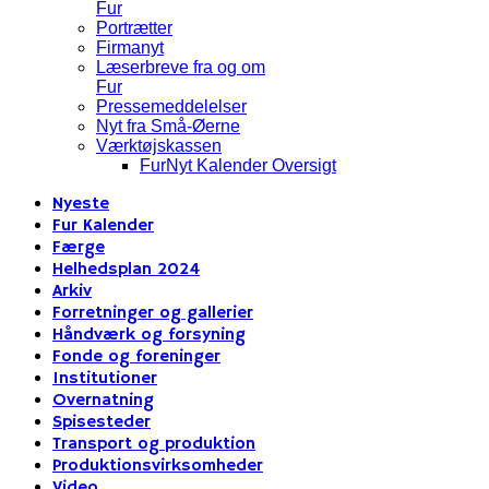
Fur
Portrætter
Firmanyt
Læserbreve fra og om
Fur
Pressemeddelelser
Nyt fra Små-Øerne
Værktøjskassen
FurNyt Kalender Oversigt
Nyeste
Fur Kalender
Færge
Helhedsplan 2024
Arkiv
Forretninger og gallerier
Håndværk og forsyning
Fonde og foreninger
Institutioner
Overnatning
Spisesteder
Transport og produktion
Produktionsvirksomheder
Video