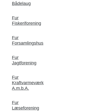
Bådelaug
Fur
Fiskeriforening
Fur
Forsamlingshus
Fur
Jagtforening
Fur
Kraftvarmeværk
A.m.b.A.
Fur
Læseforening