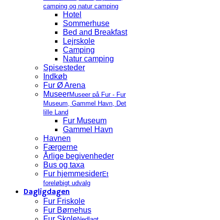
camping og natur camping
Hotel
Sommerhuse
Bed and Breakfast
Lejrskole
Camping
Natur camping
Spisesteder
Indkøb
Fur Ø Arena
Museer
Museer på Fur - Fur
Museum, Gammel Havn, Det
lille Land
Fur Museum
Gammel Havn
Havnen
Færgerne
Årlige begivenheder
Bus og taxa
Fur hjemmesider
Et
foreløbigt udvalg
Dagligdagen
Fur Friskole
Fur Børnehus
Fur Skole
Nedlagt