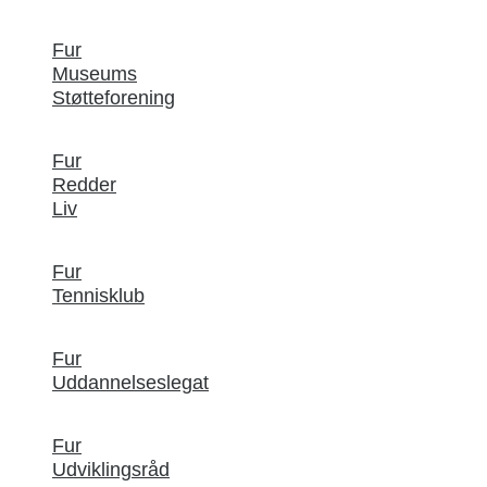
Fur
Museums
Støtteforening
Fur
Redder
Liv
Fur
Tennisklub
Fur
Uddannelseslegat
Fur
Udviklingsråd