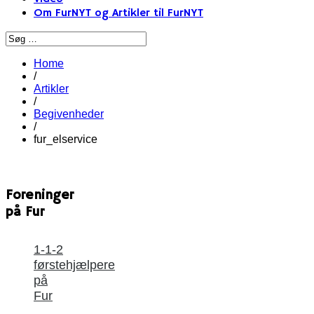
Om FurNYT og Artikler til FurNYT
Home
/
Artikler
/
Begivenheder
/
fur_elservice
Foreninger
på Fur
1-1-2
førstehjælpere
på
Fur