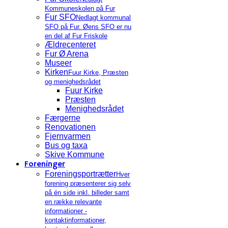
Kommuneskolen på Fur
Fur SFO
Nedlagt kommunal
SFO på Fur. Øens SFO er nu
en del af Fur Friskole
Ældrecenteret
Fur Ø Arena
Museer
Kirken
Fuur Kirke, Præsten
og menighedsrådet
Fuur Kirke
Præsten
Menighedsrådet
Færgerne
Renovationen
Fjernvarmen
Bus og taxa
Skive Kommune
Foreninger
Foreningsportrætter
Hver
forening præsenterer sig selv
på én side inkl. billeder samt
en række relevante
informationer -
kontaktinformationer,