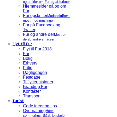
og artikler om Fur og af furboer
Hjemmesider på og om
Fur
Fur opskrifter
Madopskrifter -
mest med muslinger
Fur på Facebook og
Twitter
Fur og andre øer
Mest om
de 26 andre små-øer
Flyt til Fur
Flyt til Fur 2018
Fur
Bolig
Erhverv
Fritid
Dagligdagen
Festdage
Tilflytter historier
Branding Fur
Kontakter
Transport
Turist
Gode ideer og tips
Overnatning
Hotel,
sommerhus, B&B, lejrskole,