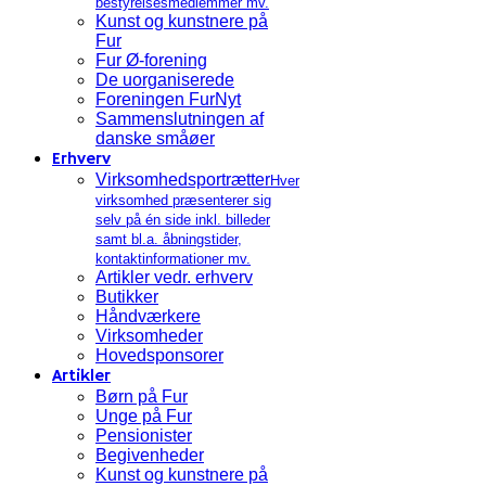
bestyrelsesmedlemmer mv.
Kunst og kunstnere på
Fur
Fur Ø-forening
De uorganiserede
Foreningen FurNyt
Sammenslutningen af
danske småøer
Erhverv
Virksomhedsportrætter
Hver
virksomhed præsenterer sig
selv på én side inkl. billeder
samt bl.a. åbningstider,
kontaktinformationer mv.
Artikler vedr. erhverv
Butikker
Håndværkere
Virksomheder
Hovedsponsorer
Artikler
Børn på Fur
Unge på Fur
Pensionister
Begivenheder
Kunst og kunstnere på