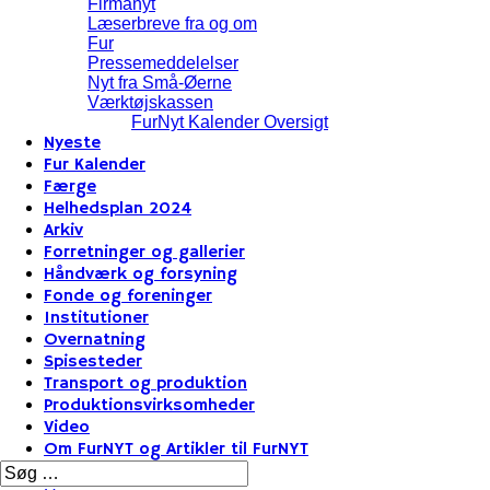
Firmanyt
Læserbreve fra og om
Fur
Pressemeddelelser
Nyt fra Små-Øerne
Værktøjskassen
FurNyt Kalender Oversigt
Nyeste
Fur Kalender
Færge
Helhedsplan 2024
Arkiv
Forretninger og gallerier
Håndværk og forsyning
Fonde og foreninger
Institutioner
Overnatning
Spisesteder
Transport og produktion
Produktionsvirksomheder
Video
Om FurNYT og Artikler til FurNYT