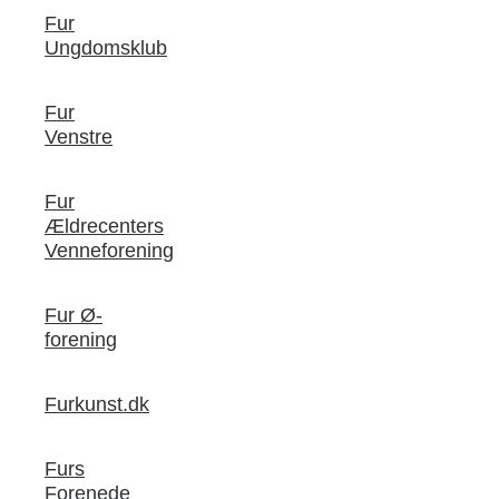
Fur
Ungdomsklub
Fur
Venstre
Fur
Ældrecenters
Venneforening
Fur Ø-
forening
Furkunst.dk
Furs
Forenede