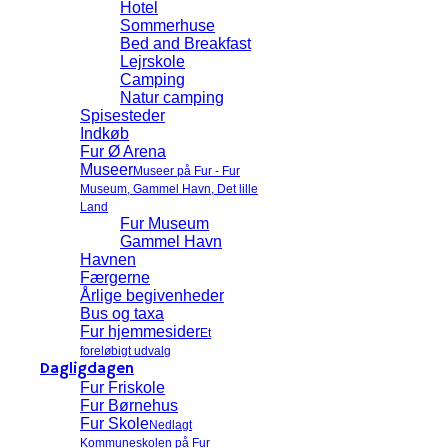
Hotel
Sommerhuse
Bed and Breakfast
Lejrskole
Camping
Natur camping
Spisesteder
Indkøb
Fur Ø Arena
Museer
Museer på Fur - Fur
Museum, Gammel Havn, Det lille
Land
Fur Museum
Gammel Havn
Havnen
Færgerne
Årlige begivenheder
Bus og taxa
Fur hjemmesider
Et
foreløbigt udvalg
Dagligdagen
Fur Friskole
Fur Børnehus
Fur Skole
Nedlagt
Kommuneskolen på Fur