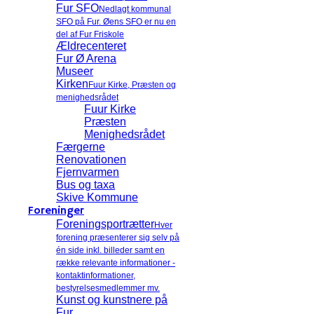
Fur SFO
Nedlagt kommunal
SFO på Fur. Øens SFO er nu en
del af Fur Friskole
Ældrecenteret
Fur Ø Arena
Museer
Kirken
Fuur Kirke, Præsten og
menighedsrådet
Fuur Kirke
Præsten
Menighedsrådet
Færgerne
Renovationen
Fjernvarmen
Bus og taxa
Skive Kommune
Foreninger
Foreningsportrætter
Hver
forening præsenterer sig selv på
én side inkl. billeder samt en
række relevante informationer -
kontaktinformationer,
bestyrelsesmedlemmer mv.
Kunst og kunstnere på
Fur