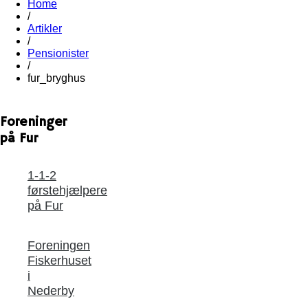
Home
/
Artikler
/
Pensionister
/
fur_bryghus
Foreninger
på Fur
1-1-2
førstehjælpere
på Fur
Foreningen
Fiskerhuset
i
Nederby