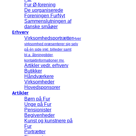
Fur Ø-forening
De uorganiserede
Foreningen FurNyt
Sammenslutningen af
danske småøer
Erhverv
Virksomhedsportrætter
Hver
virksomhed præsenterer sig selv
på én side inkl. billeder samt
bl.a. åbningstider,
kontaktinformationer mv.
Artikler vedr. erhverv
Butikker
Håndværkere
Virksomheder
Hovedsponsorer
Artikler
Børn på Fur
Unge på Fur
Pensionister
Begivenheder
Kunst og kunstnere på
Fur
Portrætter