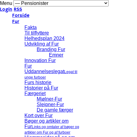
Menu
Login
RSS
Forside
Fur
Fakta
Til tilflyttere
Helhedsplan 2024
Udvikling af Fur
Branding Fur
Emner
Innovation Fur
Fur
Uddannelseslegat
Legat til
unge furboer
Furs historie
Historier på Fur
Færgeriet
Mjølner-Fur
Sleipner-Fur
De gamle færger
Kort over Fur
Bøger og artikler om
Fur
Links og omtaler af bøger og
artikler om Fur og af furboer