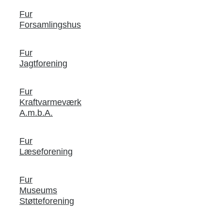
Fur
Forsamlingshus
Fur
Jagtforening
Fur
Kraftvarmeværk
A.m.b.A.
Fur
Læseforening
Fur
Museums
Støtteforening