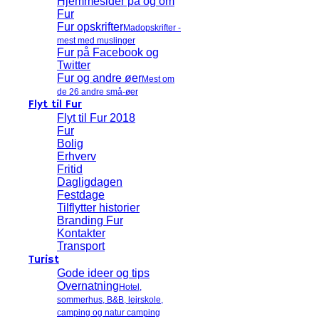
Hjemmesider på og om
Fur
Fur opskrifter
Madopskrifter -
mest med muslinger
Fur på Facebook og
Twitter
Fur og andre øer
Mest om
de 26 andre små-øer
Flyt til Fur
Flyt til Fur 2018
Fur
Bolig
Erhverv
Fritid
Dagligdagen
Festdage
Tilflytter historier
Branding Fur
Kontakter
Transport
Turist
Gode ideer og tips
Overnatning
Hotel,
sommerhus, B&B, lejrskole,
camping og natur camping