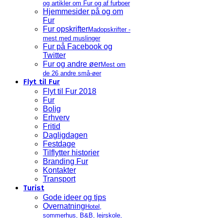
og artikler om Fur og af furboer
Hjemmesider på og om
Fur
Fur opskrifter
Madopskrifter -
mest med muslinger
Fur på Facebook og
Twitter
Fur og andre øer
Mest om
de 26 andre små-øer
Flyt til Fur
Flyt til Fur 2018
Fur
Bolig
Erhverv
Fritid
Dagligdagen
Festdage
Tilflytter historier
Branding Fur
Kontakter
Transport
Turist
Gode ideer og tips
Overnatning
Hotel,
sommerhus, B&B, lejrskole,