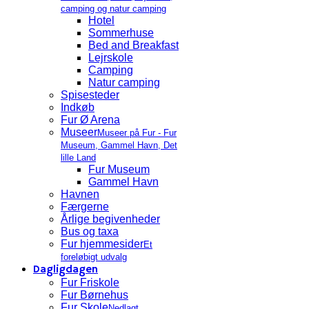
camping og natur camping
Hotel
Sommerhuse
Bed and Breakfast
Lejrskole
Camping
Natur camping
Spisesteder
Indkøb
Fur Ø Arena
Museer
Museer på Fur - Fur
Museum, Gammel Havn, Det
lille Land
Fur Museum
Gammel Havn
Havnen
Færgerne
Årlige begivenheder
Bus og taxa
Fur hjemmesider
Et
foreløbigt udvalg
Dagligdagen
Fur Friskole
Fur Børnehus
Fur Skole
Nedlagt