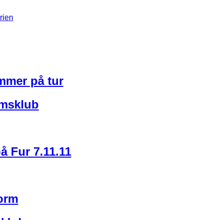
mmer på tur
omsklub
å Fur 7.11.11
orm