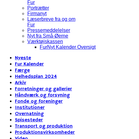
Fur
Portrætter
Firmanyt
Læserbreve fra og om
Fur
Pressemeddelelser
Nyt fra Små-Øerne
Værktøjskassen
FurNyt Kalender Oversigt
Nyeste
Fur Kalender
Færge
Helhedsplan 2024
Arkiv
Forretninger og gallerier
Håndværk og forsyning
Fonde og foreninger
Institutioner
Overnatning
Spisesteder
Transport og produktion
Produktionsvirksomheder
Video