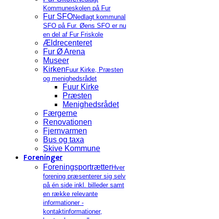
Kommuneskolen på Fur
Fur SFO
Nedlagt kommunal
SFO på Fur. Øens SFO er nu
en del af Fur Friskole
Ældrecenteret
Fur Ø Arena
Museer
Kirken
Fuur Kirke, Præsten
og menighedsrådet
Fuur Kirke
Præsten
Menighedsrådet
Færgerne
Renovationen
Fjernvarmen
Bus og taxa
Skive Kommune
Foreninger
Foreningsportrætter
Hver
forening præsenterer sig selv
på én side inkl. billeder samt
en række relevante
informationer -
kontaktinformationer,