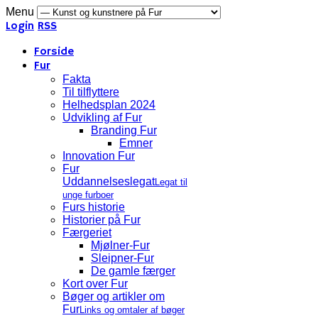
Menu
Login
RSS
Forside
Fur
Fakta
Til tilflyttere
Helhedsplan 2024
Udvikling af Fur
Branding Fur
Emner
Innovation Fur
Fur
Uddannelseslegat
Legat til
unge furboer
Furs historie
Historier på Fur
Færgeriet
Mjølner-Fur
Sleipner-Fur
De gamle færger
Kort over Fur
Bøger og artikler om
Fur
Links og omtaler af bøger