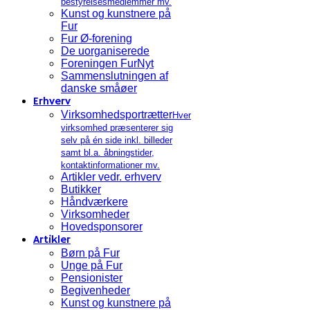
bestyrelsesmedlemmer mv.
Kunst og kunstnere på
Fur
Fur Ø-forening
De uorganiserede
Foreningen FurNyt
Sammenslutningen af
danske småøer
Erhverv
Virksomhedsportrætter
Hver
virksomhed præsenterer sig
selv på én side inkl. billeder
samt bl.a. åbningstider,
kontaktinformationer mv.
Artikler vedr. erhverv
Butikker
Håndværkere
Virksomheder
Hovedsponsorer
Artikler
Børn på Fur
Unge på Fur
Pensionister
Begivenheder
Kunst og kunstnere på