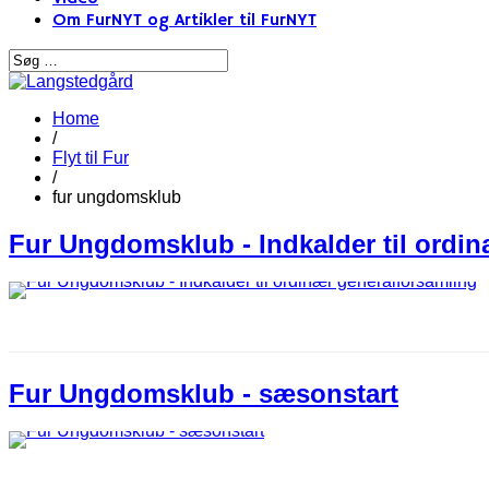
Om FurNYT og Artikler til FurNYT
Home
/
Flyt til Fur
/
fur ungdomsklub
Fur Ungdomsklub - Indkalder til ordi
Fur Ungdomsklub - sæsonstart