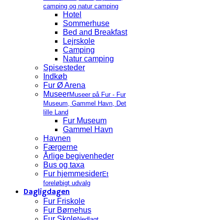
camping og natur camping
Hotel
Sommerhuse
Bed and Breakfast
Lejrskole
Camping
Natur camping
Spisesteder
Indkøb
Fur Ø Arena
Museer
Museer på Fur - Fur
Museum, Gammel Havn, Det
lille Land
Fur Museum
Gammel Havn
Havnen
Færgerne
Årlige begivenheder
Bus og taxa
Fur hjemmesider
Et
foreløbigt udvalg
Dagligdagen
Fur Friskole
Fur Børnehus
Fur Skole
Nedlagt