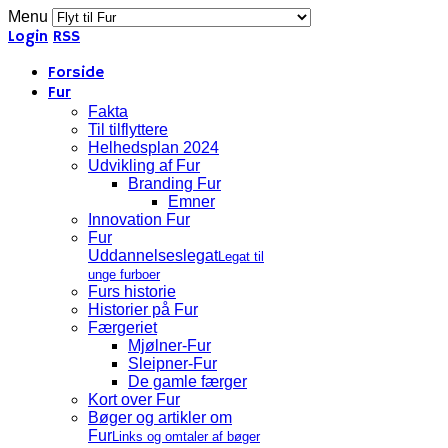
Menu
Login
RSS
Forside
Fur
Fakta
Til tilflyttere
Helhedsplan 2024
Udvikling af Fur
Branding Fur
Emner
Innovation Fur
Fur
Uddannelseslegat
Legat til
unge furboer
Furs historie
Historier på Fur
Færgeriet
Mjølner-Fur
Sleipner-Fur
De gamle færger
Kort over Fur
Bøger og artikler om
Fur
Links og omtaler af bøger