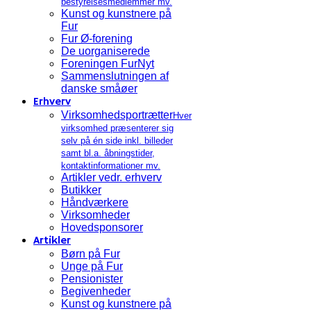
bestyrelsesmedlemmer mv.
Kunst og kunstnere på
Fur
Fur Ø-forening
De uorganiserede
Foreningen FurNyt
Sammenslutningen af
danske småøer
Erhverv
Virksomhedsportrætter
Hver
virksomhed præsenterer sig
selv på én side inkl. billeder
samt bl.a. åbningstider,
kontaktinformationer mv.
Artikler vedr. erhverv
Butikker
Håndværkere
Virksomheder
Hovedsponsorer
Artikler
Børn på Fur
Unge på Fur
Pensionister
Begivenheder
Kunst og kunstnere på