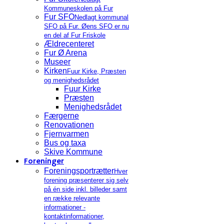
Kommuneskolen på Fur
Fur SFO
Nedlagt kommunal
SFO på Fur. Øens SFO er nu
en del af Fur Friskole
Ældrecenteret
Fur Ø Arena
Museer
Kirken
Fuur Kirke, Præsten
og menighedsrådet
Fuur Kirke
Præsten
Menighedsrådet
Færgerne
Renovationen
Fjernvarmen
Bus og taxa
Skive Kommune
Foreninger
Foreningsportrætter
Hver
forening præsenterer sig selv
på én side inkl. billeder samt
en række relevante
informationer -
kontaktinformationer,