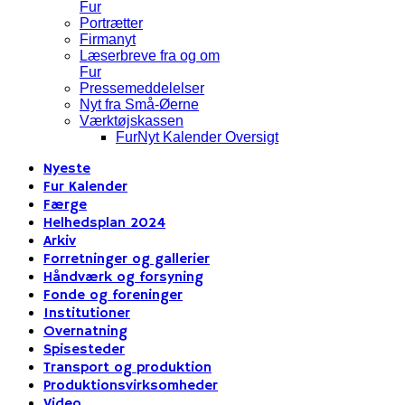
Fur
Portrætter
Firmanyt
Læserbreve fra og om
Fur
Pressemeddelelser
Nyt fra Små-Øerne
Værktøjskassen
FurNyt Kalender Oversigt
Nyeste
Fur Kalender
Færge
Helhedsplan 2024
Arkiv
Forretninger og gallerier
Håndværk og forsyning
Fonde og foreninger
Institutioner
Overnatning
Spisesteder
Transport og produktion
Produktionsvirksomheder
Video