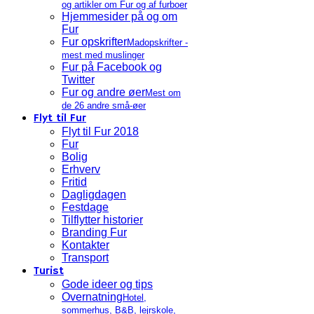
og artikler om Fur og af furboer
Hjemmesider på og om
Fur
Fur opskrifter
Madopskrifter -
mest med muslinger
Fur på Facebook og
Twitter
Fur og andre øer
Mest om
de 26 andre små-øer
Flyt til Fur
Flyt til Fur 2018
Fur
Bolig
Erhverv
Fritid
Dagligdagen
Festdage
Tilflytter historier
Branding Fur
Kontakter
Transport
Turist
Gode ideer og tips
Overnatning
Hotel,
sommerhus, B&B, lejrskole,