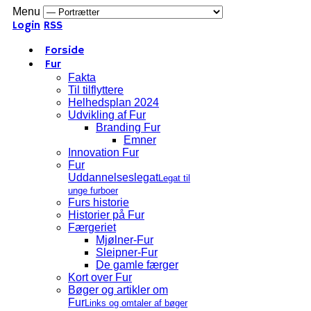
Menu
Login
RSS
Forside
Fur
Fakta
Til tilflyttere
Helhedsplan 2024
Udvikling af Fur
Branding Fur
Emner
Innovation Fur
Fur
Uddannelseslegat
Legat til
unge furboer
Furs historie
Historier på Fur
Færgeriet
Mjølner-Fur
Sleipner-Fur
De gamle færger
Kort over Fur
Bøger og artikler om
Fur
Links og omtaler af bøger