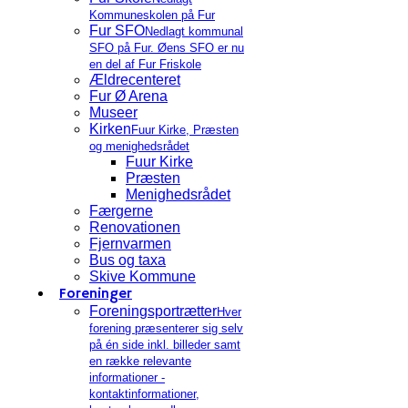
Kommuneskolen på Fur
Fur SFO
Nedlagt kommunal
SFO på Fur. Øens SFO er nu
en del af Fur Friskole
Ældrecenteret
Fur Ø Arena
Museer
Kirken
Fuur Kirke, Præsten
og menighedsrådet
Fuur Kirke
Præsten
Menighedsrådet
Færgerne
Renovationen
Fjernvarmen
Bus og taxa
Skive Kommune
Foreninger
Foreningsportrætter
Hver
forening præsenterer sig selv
på én side inkl. billeder samt
en række relevante
informationer -
kontaktinformationer,