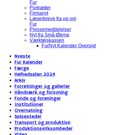
Fur
Portrætter
Firmanyt
Læserbreve fra og om
Fur
Pressemeddelelser
Nyt fra Små-Øerne
Værktøjskassen
FurNyt Kalender Oversigt
Nyeste
Fur Kalender
Færge
Helhedsplan 2024
Arkiv
Forretninger og gallerier
Håndværk og forsyning
Fonde og foreninger
Institutioner
Overnatning
Spisesteder
Transport og produktion
Produktionsvirksomheder
Video