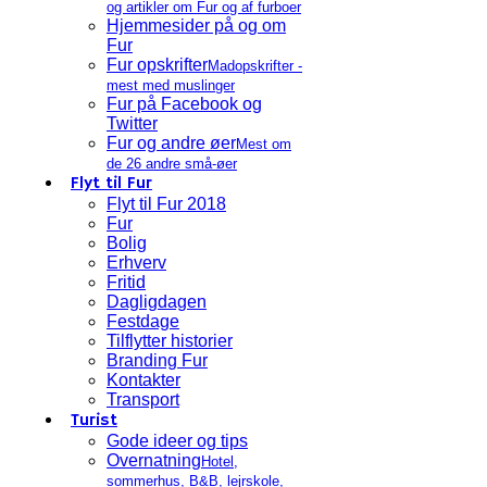
og artikler om Fur og af furboer
Hjemmesider på og om
Fur
Fur opskrifter
Madopskrifter -
mest med muslinger
Fur på Facebook og
Twitter
Fur og andre øer
Mest om
de 26 andre små-øer
Flyt til Fur
Flyt til Fur 2018
Fur
Bolig
Erhverv
Fritid
Dagligdagen
Festdage
Tilflytter historier
Branding Fur
Kontakter
Transport
Turist
Gode ideer og tips
Overnatning
Hotel,
sommerhus, B&B, lejrskole,