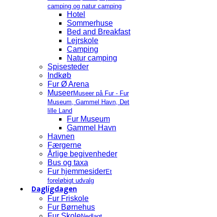
camping og natur camping
Hotel
Sommerhuse
Bed and Breakfast
Lejrskole
Camping
Natur camping
Spisesteder
Indkøb
Fur Ø Arena
Museer
Museer på Fur - Fur
Museum, Gammel Havn, Det
lille Land
Fur Museum
Gammel Havn
Havnen
Færgerne
Årlige begivenheder
Bus og taxa
Fur hjemmesider
Et
foreløbigt udvalg
Dagligdagen
Fur Friskole
Fur Børnehus
Fur Skole
Nedlagt