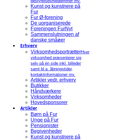
bestyrelsesmedlemmer mv.
Kunst og kunstnere på
Fur
Fur Ø-forening
De uorganiserede
Foreningen FurNyt
Sammenslutningen af
danske småøer
Erhverv
Virksomhedsportrætter
Hver
virksomhed præsenterer sig
selv på én side inkl. billeder
samt bl.a. åbningstider,
kontaktinformationer mv.
Artikler vedr. erhverv
Butikker
Håndværkere
Virksomheder
Hovedsponsorer
Artikler
Børn på Fur
Unge på Fur
Pensionister
Begivenheder
Kunst og kunstnere på