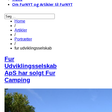
Om FurNYT og Artikler til FurNYT
Home
/
Artikler
/
Portrætter
/
fur udviklingsselskab
Fur
Udviklingsselskab
ApS har solgt Fur
Camping