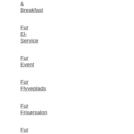
&
Breakfast
Fur
El-
Service
Fur
Event
Fur
Flyveplads
Fur
Frisørsalon
Fur