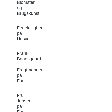
Blomster
og
Brugskunst
Ferielejlighed
på
Husvej
Frank
Baadsgaard
-
Fragtmanden
på
Fur
Fru
Jensen
på
Fur –