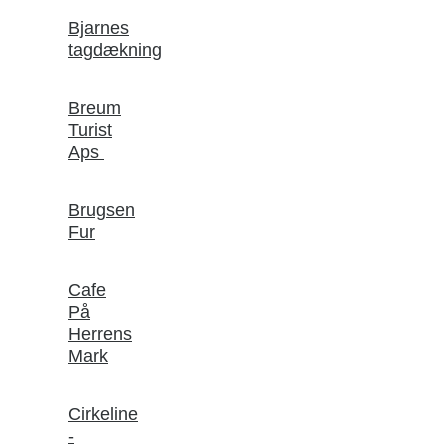
Bjarnes
tagdækning
Breum
Turist
Aps
Brugsen
Fur
Cafe
På
Herrens
Mark
Cirkeline
-