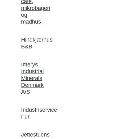
café,
mikrobageri
og
madhus
Hindkjærhus
B&B
Imerys
Industrial
Minerals
Denmark
A/S
Industriservice
Fur
Jettestuens