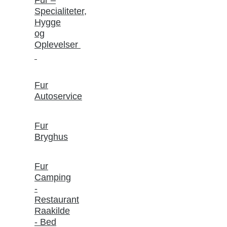
Specialiteter,
Hygge
og
Oplevelser
Fur
Autoservice
Fur
Bryghus
Fur
Camping
-
Restaurant
Raakilde
- Bed