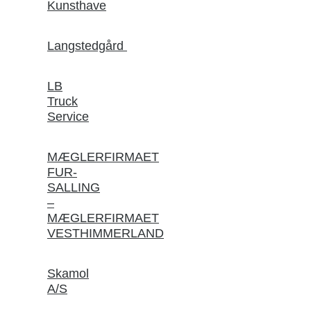
Kunsthave
Langstedgård
LB
Truck
Service
MÆGLERFIRMAET
FUR-
SALLING
–
MÆGLERFIRMAET
VESTHIMMERLAND
Skamol
A/S