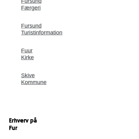
Fursund
Færgeri
Fursund
Turistinformation
Fuur
Kirke
Skive
Kommune
Erhverv på
Fur