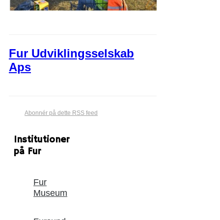
Fur Udviklingsselskab
Aps
Abonnér på dette RSS feed
Institutioner
på Fur
Fur
Museum