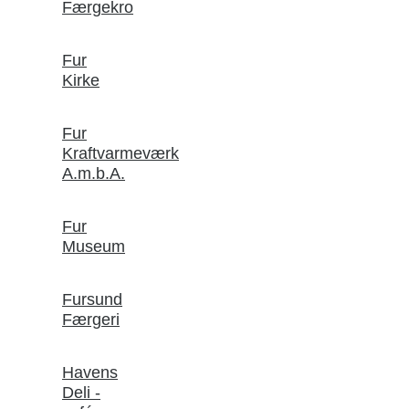
Færgekro
Fur
Kirke
Fur
Kraftvarmeværk
A.m.b.A.
Fur
Museum
Fursund
Færgeri
Havens
Deli -