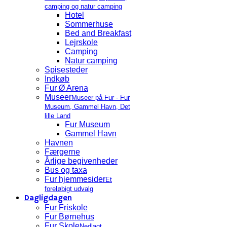
camping og natur camping
Hotel
Sommerhuse
Bed and Breakfast
Lejrskole
Camping
Natur camping
Spisesteder
Indkøb
Fur Ø Arena
Museer
Museer på Fur - Fur
Museum, Gammel Havn, Det
lille Land
Fur Museum
Gammel Havn
Havnen
Færgerne
Årlige begivenheder
Bus og taxa
Fur hjemmesider
Et
foreløbigt udvalg
Dagligdagen
Fur Friskole
Fur Børnehus
Fur Skole
Nedlagt