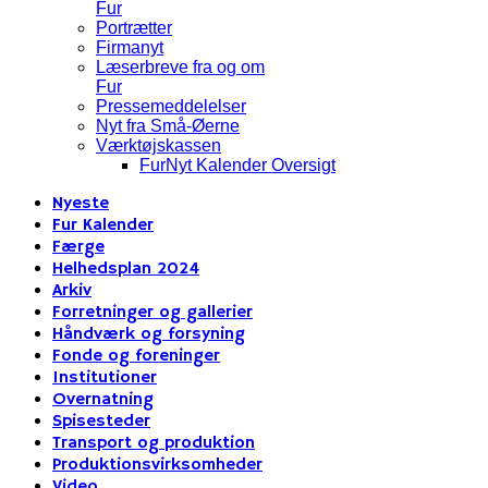
Fur
Portrætter
Firmanyt
Læserbreve fra og om
Fur
Pressemeddelelser
Nyt fra Små-Øerne
Værktøjskassen
FurNyt Kalender Oversigt
Nyeste
Fur Kalender
Færge
Helhedsplan 2024
Arkiv
Forretninger og gallerier
Håndværk og forsyning
Fonde og foreninger
Institutioner
Overnatning
Spisesteder
Transport og produktion
Produktionsvirksomheder
Video