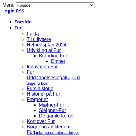
Menu
Login
RSS
Forside
Fur
Fakta
Til tilflyttere
Helhedsplan 2024
Udvikling af Fur
Branding Fur
Emner
Innovation Fur
Fur
Uddannelseslegat
Legat til
unge furboer
Furs historie
Historier på Fur
Færgeriet
Mjølner-Fur
Sleipner-Fur
De gamle færger
Kort over Fur
Bøger og artikler om
Fur
Links og omtaler af bøger