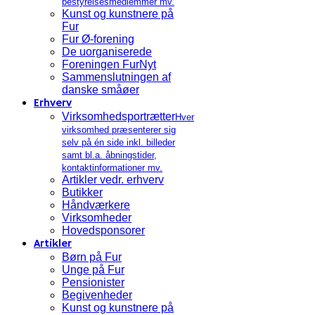
bestyrelsesmedlemmer mv.
Kunst og kunstnere på
Fur
Fur Ø-forening
De uorganiserede
Foreningen FurNyt
Sammenslutningen af
danske småøer
Erhverv
Virksomhedsportrætter
Hver
virksomhed præsenterer sig
selv på én side inkl. billeder
samt bl.a. åbningstider,
kontaktinformationer mv.
Artikler vedr. erhverv
Butikker
Håndværkere
Virksomheder
Hovedsponsorer
Artikler
Børn på Fur
Unge på Fur
Pensionister
Begivenheder
Kunst og kunstnere på