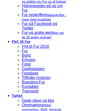
og artikler om Fur og af furboer
Hjemmesider på og om
Fur
Fur opskrifter
Madopskrifter -
mest med muslinger
Fur på Facebook og
Twitter
Fur og andre øer
Mest om
de 26 andre små-øer
Flyt til Fur
Flyt til Fur 2018
Fur
Bolig
Erhverv
Fritid
Dagligdagen
Festdage
Tilflytter historier
Branding Fur
Kontakter
Transport
Turist
Gode ideer og tips
Overnatning
Hotel,
sommerhus, B&B, lejrskole,