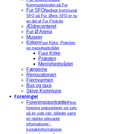
Kommuneskolen på Fur
Fur SFO
Nedlagt kommunal
SFO på Fur. Øens SFO er nu
en del af Fur Friskole
Ældrecenteret
Fur Ø Arena
Museer
Kirken
Fuur Kirke, Præsten
og menighedsrådet
Fuur Kirke
Præsten
Menighedsrådet
Færgerne
Renovationen
Fjernvarmen
Bus og taxa
Skive Kommune
Foreninger
Foreningsportrætter
Hver
forening præsenterer sig selv
på én side inkl. billeder samt
en række relevante
informationer -
kontaktinformationer,