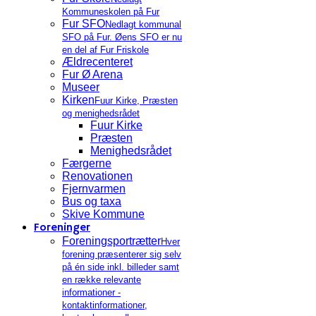
Kommuneskolen på Fur
Fur SFO
Nedlagt kommunal
SFO på Fur. Øens SFO er nu
en del af Fur Friskole
Ældrecenteret
Fur Ø Arena
Museer
Kirken
Fuur Kirke, Præsten
og menighedsrådet
Fuur Kirke
Præsten
Menighedsrådet
Færgerne
Renovationen
Fjernvarmen
Bus og taxa
Skive Kommune
Foreninger
Foreningsportrætter
Hver
forening præsenterer sig selv
på én side inkl. billeder samt
en række relevante
informationer -
kontaktinformationer,