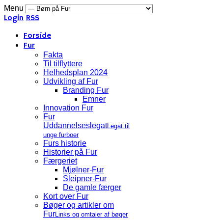
Menu
Login
RSS
Forside
Fur
Fakta
Til tilflyttere
Helhedsplan 2024
Udvikling af Fur
Branding Fur
Emner
Innovation Fur
Fur
Uddannelseslegat
Legat til
unge furboer
Furs historie
Historier på Fur
Færgeriet
Mjølner-Fur
Sleipner-Fur
De gamle færger
Kort over Fur
Bøger og artikler om
Fur
Links og omtaler af bøger