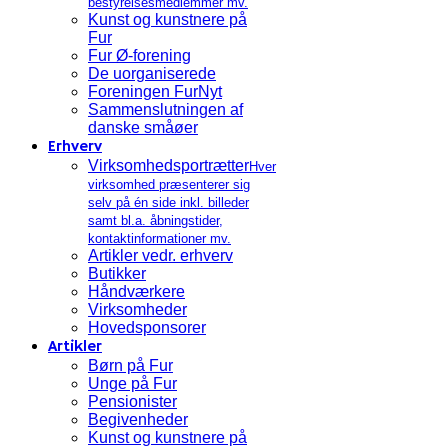
bestyrelsesmedlemmer mv.
Kunst og kunstnere på
Fur
Fur Ø-forening
De uorganiserede
Foreningen FurNyt
Sammenslutningen af
danske småøer
Erhverv
Virksomhedsportrætter
Hver
virksomhed præsenterer sig
selv på én side inkl. billeder
samt bl.a. åbningstider,
kontaktinformationer mv.
Artikler vedr. erhverv
Butikker
Håndværkere
Virksomheder
Hovedsponsorer
Artikler
Børn på Fur
Unge på Fur
Pensionister
Begivenheder
Kunst og kunstnere på