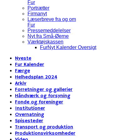
Fur
Portrætter
Firmanyt
Læserbreve fra og om
Fur
Pressemeddelelser
Nyt fra Små-Øerne
Værktøjskassen
FurNyt Kalender Oversigt
Nyeste
Fur Kalender
Færge
Helhedsplan 2024
Arkiv
Forretninger og gallerier
Håndværk og forsyning
Fonde og foreninger
Institutioner
Overnatning
Spisesteder
Transport og produktion
Produktionsvirksomheder
Video