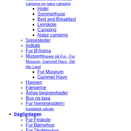
camping og natur camping
Hotel
Sommerhuse
Bed and Breakfast
Lejrskole
Camping
Natur camping
Spisesteder
Indkøb
Fur Ø Arena
Museer
Museer på Fur - Fur
Museum, Gammel Havn, Det
lille Land
Fur Museum
Gammel Havn
Havnen
Færgerne
Årlige begivenheder
Bus og taxa
Fur hjemmesider
Et
foreløbigt udvalg
Dagligdagen
Fur Friskole
Fur Børnehus
Fur Skole
Nedlagt