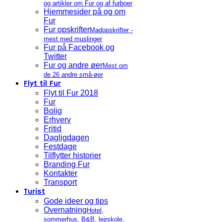
og artikler om Fur og af furboer
Hjemmesider på og om
Fur
Fur opskrifter
Madopskrifter -
mest med muslinger
Fur på Facebook og
Twitter
Fur og andre øer
Mest om
de 26 andre små-øer
Flyt til Fur
Flyt til Fur 2018
Fur
Bolig
Erhverv
Fritid
Dagligdagen
Festdage
Tilflytter historier
Branding Fur
Kontakter
Transport
Turist
Gode ideer og tips
Overnatning
Hotel,
sommerhus, B&B, lejrskole,