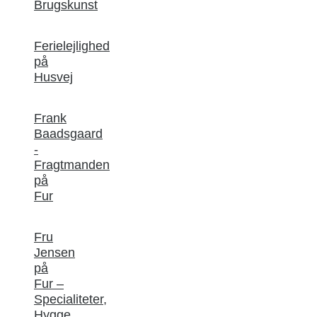
Brugskunst
Ferielejlighed
på
Husvej
Frank
Baadsgaard
-
Fragtmanden
på
Fur
Fru
Jensen
på
Fur –
Specialiteter,
Hygge