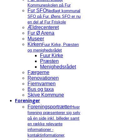
Kommuneskolen på Fur
Fur SFO
Nedlagt kommunal
SFO på Fur. Øens SFO er nu
en del af Fur Friskole
Ældrecenteret
Fur Ø Arena
Museer
Kirken
Fuur Kirke, Præsten
og menighedsrådet
Fuur Kirke
Præsten
Menighedsrådet
Færgerne
Renovationen
Fjernvarmen
Bus og taxa
Skive Kommune
Foreninger
Foreningsportrætter
Hver
forening præsenterer sig selv
på én side inkl. billeder samt
en række relevante
informationer -
kontaktinformationer,