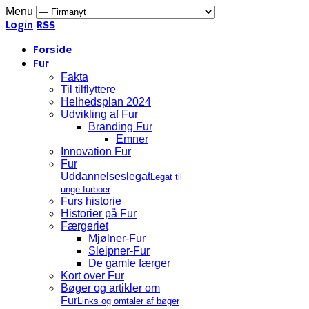
Menu
Login
RSS
Forside
Fur
Fakta
Til tilflyttere
Helhedsplan 2024
Udvikling af Fur
Branding Fur
Emner
Innovation Fur
Fur
Uddannelseslegat
Legat til
unge furboer
Furs historie
Historier på Fur
Færgeriet
Mjølner-Fur
Sleipner-Fur
De gamle færger
Kort over Fur
Bøger og artikler om
Fur
Links og omtaler af bøger