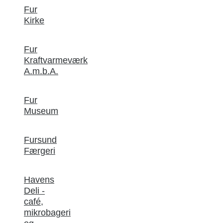
Fur
Kirke
Fur
Kraftvarmeværk
A.m.b.A.
Fur
Museum
Fursund
Færgeri
Havens
Deli -
café,
mikrobageri