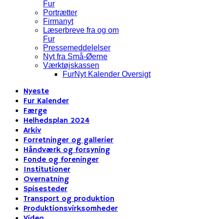
Fur
Portrætter
Firmanyt
Læserbreve fra og om
Fur
Pressemeddelelser
Nyt fra Små-Øerne
Værktøjskassen
FurNyt Kalender Oversigt
Nyeste
Fur Kalender
Færge
Helhedsplan 2024
Arkiv
Forretninger og gallerier
Håndværk og forsyning
Fonde og foreninger
Institutioner
Overnatning
Spisesteder
Transport og produktion
Produktionsvirksomheder
Video