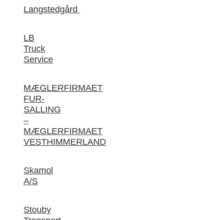
Langstedgård
LB
Truck
Service
MÆGLERFIRMAET
FUR-
SALLING
–
MÆGLERFIRMAET
VESTHIMMERLAND
Skamol
A/S
Stouby