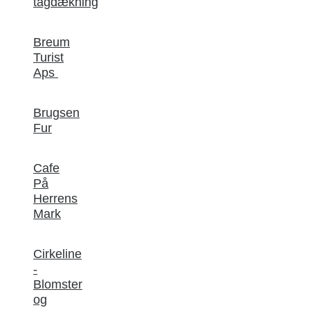
tagdækning
Breum
Turist
Aps
Brugsen
Fur
Cafe
På
Herrens
Mark
Cirkeline
-
Blomster
og