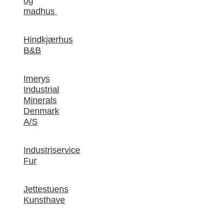
og
madhus
Hindkjærhus
B&B
Imerys
Industrial
Minerals
Denmark
A/S
Industriservice
Fur
Jettestuens
Kunsthave