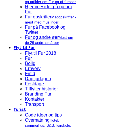
og artikler om Fur og af furboer
Hjemmesider på og om
Fur
Fur opskrifter
Madopskrifter -
mest med muslinger
Fur på Facebook og
Twitter
Fur og andre øer
Mest om
de 26 andre små-øer
Flyt til Fur
Flyt til Fur 2018
Fur
Bolig
Erhverv
Fritid
Dagligdagen
Festdage
Tilflytter historier
Branding Fur
Kontakter
Transport
Turist
Gode ideer og tips
Overnatning
Hotel,
sommerhus, B&B, lejrskole,