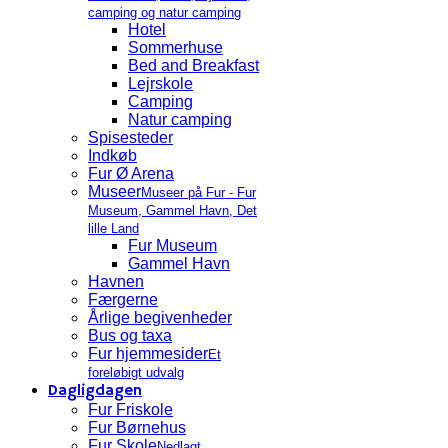
camping og natur camping
Hotel
Sommerhuse
Bed and Breakfast
Lejrskole
Camping
Natur camping
Spisesteder
Indkøb
Fur Ø Arena
Museer
Museer på Fur - Fur
Museum, Gammel Havn, Det
lille Land
Fur Museum
Gammel Havn
Havnen
Færgerne
Årlige begivenheder
Bus og taxa
Fur hjemmesider
Et
foreløbigt udvalg
Dagligdagen
Fur Friskole
Fur Børnehus
Fur Skole
Nedlagt