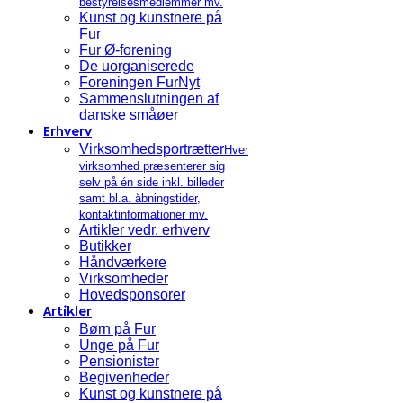
bestyrelsesmedlemmer mv.
Kunst og kunstnere på
Fur
Fur Ø-forening
De uorganiserede
Foreningen FurNyt
Sammenslutningen af
danske småøer
Erhverv
Virksomhedsportrætter
Hver
virksomhed præsenterer sig
selv på én side inkl. billeder
samt bl.a. åbningstider,
kontaktinformationer mv.
Artikler vedr. erhverv
Butikker
Håndværkere
Virksomheder
Hovedsponsorer
Artikler
Børn på Fur
Unge på Fur
Pensionister
Begivenheder
Kunst og kunstnere på