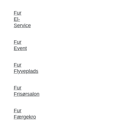
Fur
El-
Service
Fur
Event
Fur
Flyveplads
Fur
Frisørsalon
Fur
Færgekro