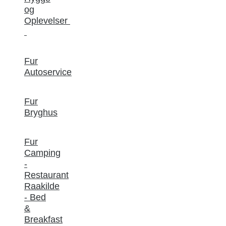
og
Oplevelser
Fur
Autoservice
Fur
Bryghus
Fur
Camping
-
Restaurant
Raakilde
- Bed
&
Breakfast