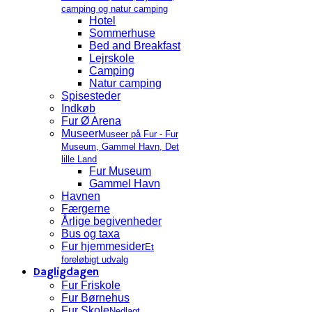
camping og natur camping
Hotel
Sommerhuse
Bed and Breakfast
Lejrskole
Camping
Natur camping
Spisesteder
Indkøb
Fur Ø Arena
Museer
Museer på Fur - Fur
Museum, Gammel Havn, Det
lille Land
Fur Museum
Gammel Havn
Havnen
Færgerne
Årlige begivenheder
Bus og taxa
Fur hjemmesider
Et
foreløbigt udvalg
Dagligdagen
Fur Friskole
Fur Børnehus
Fur Skole
Nedlagt