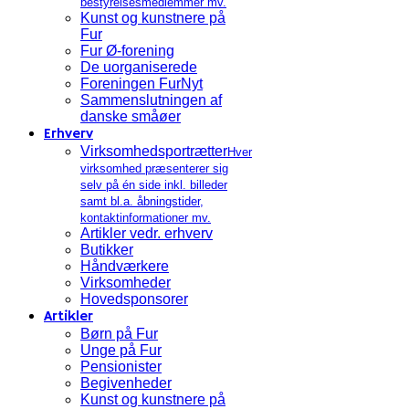
bestyrelsesmedlemmer mv.
Kunst og kunstnere på
Fur
Fur Ø-forening
De uorganiserede
Foreningen FurNyt
Sammenslutningen af
danske småøer
Erhverv
Virksomhedsportrætter
Hver
virksomhed præsenterer sig
selv på én side inkl. billeder
samt bl.a. åbningstider,
kontaktinformationer mv.
Artikler vedr. erhverv
Butikker
Håndværkere
Virksomheder
Hovedsponsorer
Artikler
Børn på Fur
Unge på Fur
Pensionister
Begivenheder
Kunst og kunstnere på