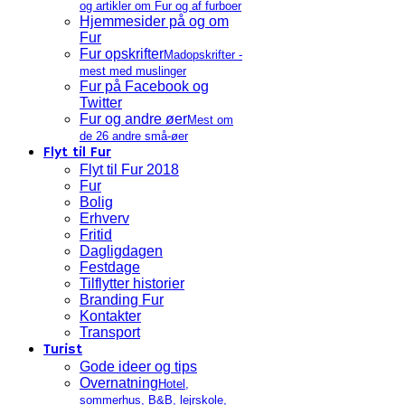
og artikler om Fur og af furboer
Hjemmesider på og om
Fur
Fur opskrifter
Madopskrifter -
mest med muslinger
Fur på Facebook og
Twitter
Fur og andre øer
Mest om
de 26 andre små-øer
Flyt til Fur
Flyt til Fur 2018
Fur
Bolig
Erhverv
Fritid
Dagligdagen
Festdage
Tilflytter historier
Branding Fur
Kontakter
Transport
Turist
Gode ideer og tips
Overnatning
Hotel,
sommerhus, B&B, lejrskole,