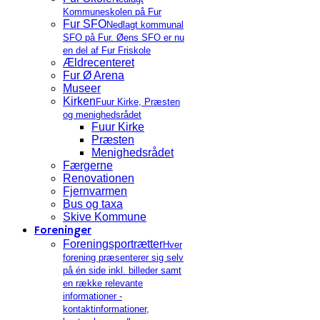
Kommuneskolen på Fur
Fur SFO
Nedlagt kommunal
SFO på Fur. Øens SFO er nu
en del af Fur Friskole
Ældrecenteret
Fur Ø Arena
Museer
Kirken
Fuur Kirke, Præsten
og menighedsrådet
Fuur Kirke
Præsten
Menighedsrådet
Færgerne
Renovationen
Fjernvarmen
Bus og taxa
Skive Kommune
Foreninger
Foreningsportrætter
Hver
forening præsenterer sig selv
på én side inkl. billeder samt
en række relevante
informationer -
kontaktinformationer,