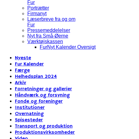
Fur
Portrætter
Firmanyt
Læserbreve fra og om
Fur
Pressemeddelelser
Nyt fra Små-Øerne
Værktøjskassen
FurNyt Kalender Oversigt
Nyeste
Fur Kalender
Færge
Helhedsplan 2024
Arkiv
Forretninger og gallerier
Håndværk og forsyning
Fonde og foreninger
Institutioner
Overnatning
Spisesteder
Transport og produktion
Produktionsvirksomheder
Video