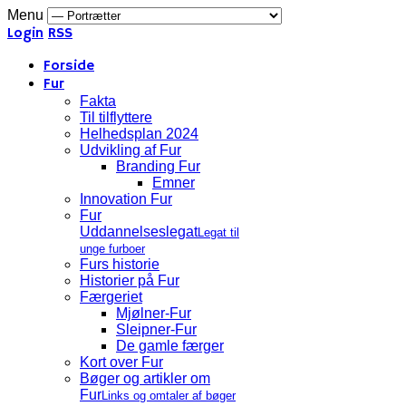
Menu
Login
RSS
Forside
Fur
Fakta
Til tilflyttere
Helhedsplan 2024
Udvikling af Fur
Branding Fur
Emner
Innovation Fur
Fur
Uddannelseslegat
Legat til
unge furboer
Furs historie
Historier på Fur
Færgeriet
Mjølner-Fur
Sleipner-Fur
De gamle færger
Kort over Fur
Bøger og artikler om
Fur
Links og omtaler af bøger