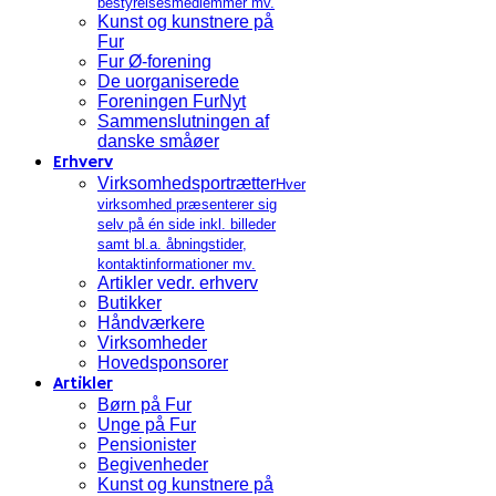
bestyrelsesmedlemmer mv.
Kunst og kunstnere på
Fur
Fur Ø-forening
De uorganiserede
Foreningen FurNyt
Sammenslutningen af
danske småøer
Erhverv
Virksomhedsportrætter
Hver
virksomhed præsenterer sig
selv på én side inkl. billeder
samt bl.a. åbningstider,
kontaktinformationer mv.
Artikler vedr. erhverv
Butikker
Håndværkere
Virksomheder
Hovedsponsorer
Artikler
Børn på Fur
Unge på Fur
Pensionister
Begivenheder
Kunst og kunstnere på