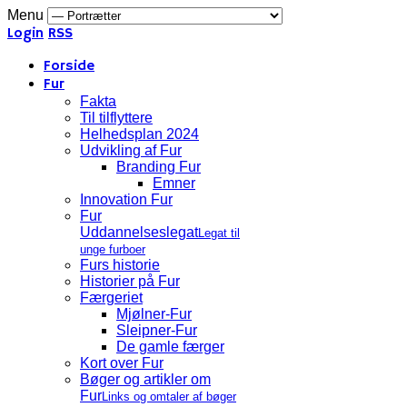
Menu
Login
RSS
Forside
Fur
Fakta
Til tilflyttere
Helhedsplan 2024
Udvikling af Fur
Branding Fur
Emner
Innovation Fur
Fur
Uddannelseslegat
Legat til
unge furboer
Furs historie
Historier på Fur
Færgeriet
Mjølner-Fur
Sleipner-Fur
De gamle færger
Kort over Fur
Bøger og artikler om
Fur
Links og omtaler af bøger