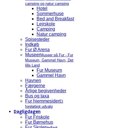
camping og natur camping
Hotel
Sommerhuse
Bed and Breakfast
Lejrskole
Camping
Natur camping
Spisesteder
Indkøb
Fur Ø Arena
Museer
Museer på Fur - Fur
Museum, Gammel Havn, Det
lille Land
Fur Museum
Gammel Havn
Havnen
Færgerne
Årlige begivenheder
Bus og taxa
Fur hjemmesider
Et
foreløbigt udvalg
Dagligdagen
Fur Friskole
Fur Børnehus
Fur Skole
Nedlagt