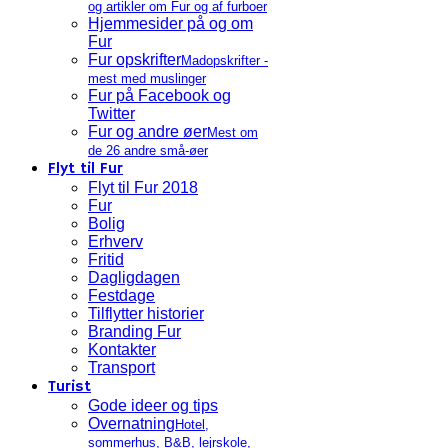
og artikler om Fur og af furboer
Hjemmesider på og om
Fur
Fur opskrifter
Madopskrifter -
mest med muslinger
Fur på Facebook og
Twitter
Fur og andre øer
Mest om
de 26 andre små-øer
Flyt til Fur
Flyt til Fur 2018
Fur
Bolig
Erhverv
Fritid
Dagligdagen
Festdage
Tilflytter historier
Branding Fur
Kontakter
Transport
Turist
Gode ideer og tips
Overnatning
Hotel,
sommerhus, B&B, lejrskole,