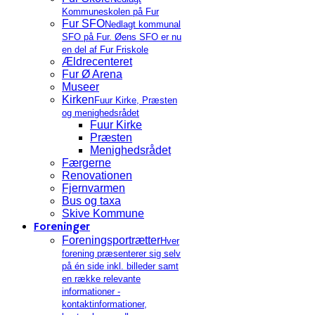
Kommuneskolen på Fur
Fur SFO
Nedlagt kommunal
SFO på Fur. Øens SFO er nu
en del af Fur Friskole
Ældrecenteret
Fur Ø Arena
Museer
Kirken
Fuur Kirke, Præsten
og menighedsrådet
Fuur Kirke
Præsten
Menighedsrådet
Færgerne
Renovationen
Fjernvarmen
Bus og taxa
Skive Kommune
Foreninger
Foreningsportrætter
Hver
forening præsenterer sig selv
på én side inkl. billeder samt
en række relevante
informationer -
kontaktinformationer,