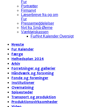
Fur
Portrætter
Firmanyt
Læserbreve fra og om
Fur
Pressemeddelelser
Nyt fra Små-Øerne
Værktøjskassen
FurNyt Kalender Oversigt
Nyeste
Fur Kalender
Færge
Helhedsplan 2024
Arkiv
Forretninger og gallerier
Håndværk og forsyning
Fonde og foreninger
Institutioner
Overnatning
Spisesteder
Transport og produktion
Produktionsvirksomheder
Video