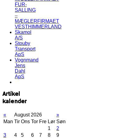
FUR-
SALLING
–
MÆGLERFIRMAET
VESTHIMMERLAND
Skamol
A/S
Stouby
Transport
ApS
Vognmand
Jens
Dahl
ApS
Artikel
kalender
«
August 2026
»
Man
Tir
Ons
Tor
Fre
Lør
Søn
1
2
3
4
5
6
7
8
9