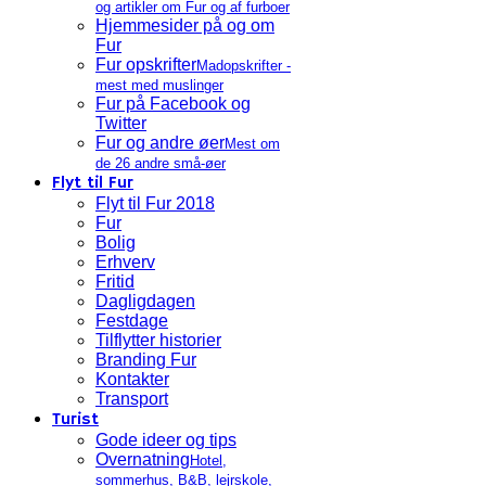
og artikler om Fur og af furboer
Hjemmesider på og om
Fur
Fur opskrifter
Madopskrifter -
mest med muslinger
Fur på Facebook og
Twitter
Fur og andre øer
Mest om
de 26 andre små-øer
Flyt til Fur
Flyt til Fur 2018
Fur
Bolig
Erhverv
Fritid
Dagligdagen
Festdage
Tilflytter historier
Branding Fur
Kontakter
Transport
Turist
Gode ideer og tips
Overnatning
Hotel,
sommerhus, B&B, lejrskole,