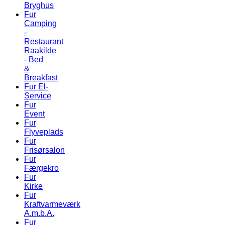
Bryghus
Fur
Camping
-
Restaurant
Raakilde
- Bed
&
Breakfast
Fur El-
Service
Fur
Event
Fur
Flyveplads
Fur
Frisørsalon
Fur
Færgekro
Fur
Kirke
Fur
Kraftvarmeværk
A.m.b.A.
Fur