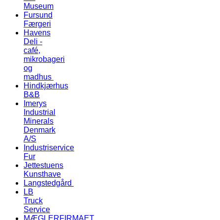
Museum
Fursund
Færgeri
Havens
Deli -
café,
mikrobageri
og
madhus
Hindkjærhus
B&B
Imerys
Industrial
Minerals
Denmark
A/S
Industriservice
Fur
Jettestuens
Kunsthave
Langstedgård
LB
Truck
Service
MÆGLERFIRMAET