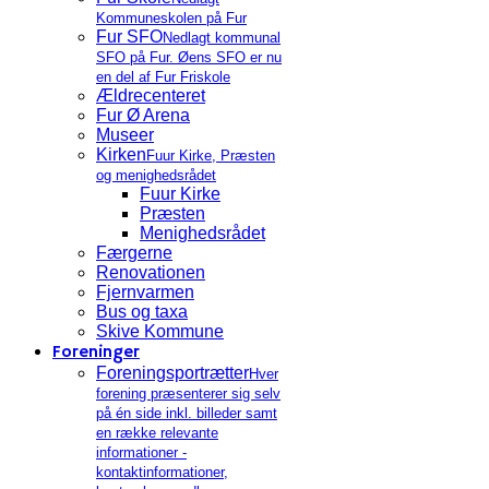
Kommuneskolen på Fur
Fur SFO
Nedlagt kommunal
SFO på Fur. Øens SFO er nu
en del af Fur Friskole
Ældrecenteret
Fur Ø Arena
Museer
Kirken
Fuur Kirke, Præsten
og menighedsrådet
Fuur Kirke
Præsten
Menighedsrådet
Færgerne
Renovationen
Fjernvarmen
Bus og taxa
Skive Kommune
Foreninger
Foreningsportrætter
Hver
forening præsenterer sig selv
på én side inkl. billeder samt
en række relevante
informationer -
kontaktinformationer,