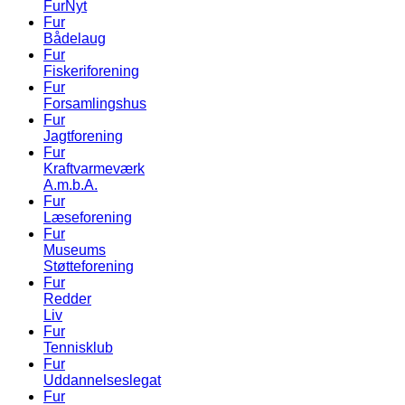
FurNyt
Fur
Bådelaug
Fur
Fiskeriforening
Fur
Forsamlingshus
Fur
Jagtforening
Fur
Kraftvarmeværk
A.m.b.A.
Fur
Læseforening
Fur
Museums
Støtteforening
Fur
Redder
Liv
Fur
Tennisklub
Fur
Uddannelseslegat
Fur