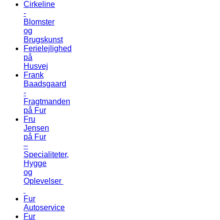
Cirkeline
-
Blomster
og
Brugskunst
Ferielejlighed
på
Husvej
Frank
Baadsgaard
-
Fragtmanden
på Fur
Fru
Jensen
på Fur
–
Specialiteter,
Hygge
og
Oplevelser
Fur
Autoservice
Fur