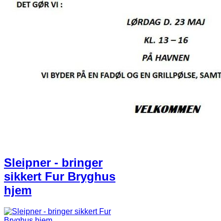
Sleipner - bringer
sikkert Fur Bryghus
hjem