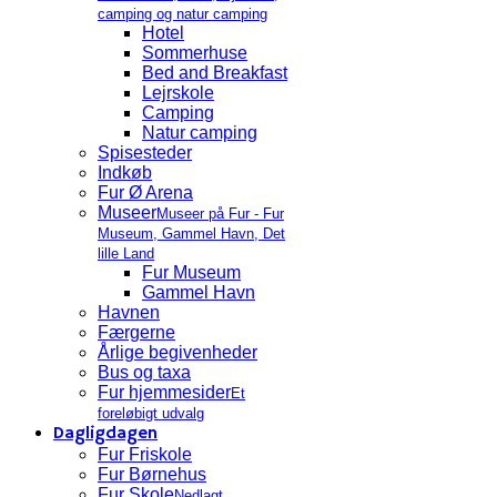
camping og natur camping
Hotel
Sommerhuse
Bed and Breakfast
Lejrskole
Camping
Natur camping
Spisesteder
Indkøb
Fur Ø Arena
Museer
Museer på Fur - Fur
Museum, Gammel Havn, Det
lille Land
Fur Museum
Gammel Havn
Havnen
Færgerne
Årlige begivenheder
Bus og taxa
Fur hjemmesider
Et
foreløbigt udvalg
Dagligdagen
Fur Friskole
Fur Børnehus
Fur Skole
Nedlagt