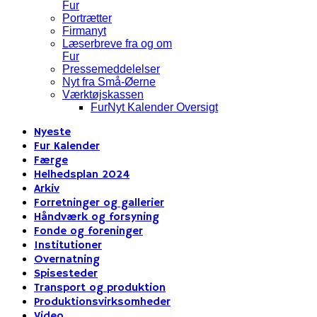
Fur
Portrætter
Firmanyt
Læserbreve fra og om
Fur
Pressemeddelelser
Nyt fra Små-Øerne
Værktøjskassen
FurNyt Kalender Oversigt
Nyeste
Fur Kalender
Færge
Helhedsplan 2024
Arkiv
Forretninger og gallerier
Håndværk og forsyning
Fonde og foreninger
Institutioner
Overnatning
Spisesteder
Transport og produktion
Produktionsvirksomheder
Video