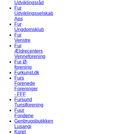
Udviklingsråd
Fur
Udviklingsselskab
Aps
Fur
Ungdomsklub
Fur
Venstre
Fur
Ældrecenters
Venneforening
Fur Ø-
forening
Furkunst.dk
Furs
Forenede
Foreninger
- FFF
Fursund
Turistforening
Fuur
Fondene
Genbrugsbutikken
Lusangi
Koret