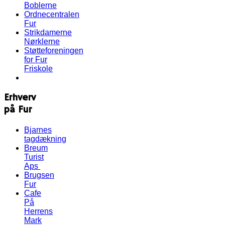
Boblerne
Ordnecentralen
Fur
Strikdamerne
Nørklerne
Støtteforeningen
for Fur
Friskole
Erhverv
på Fur
Bjarnes
tagdækning
Breum
Turist
Aps
Brugsen
Fur
Cafe
På
Herrens
Mark