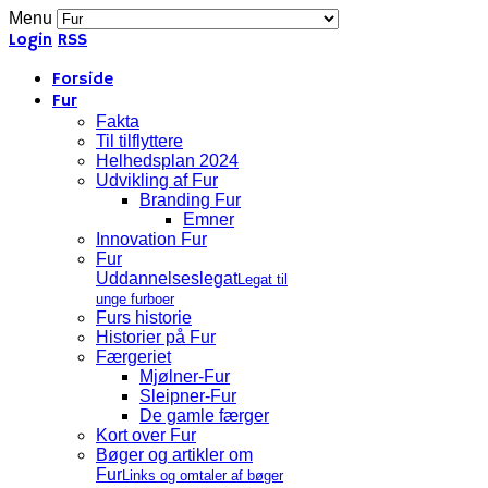
Menu
Login
RSS
Forside
Fur
Fakta
Til tilflyttere
Helhedsplan 2024
Udvikling af Fur
Branding Fur
Emner
Innovation Fur
Fur
Uddannelseslegat
Legat til
unge furboer
Furs historie
Historier på Fur
Færgeriet
Mjølner-Fur
Sleipner-Fur
De gamle færger
Kort over Fur
Bøger og artikler om
Fur
Links og omtaler af bøger