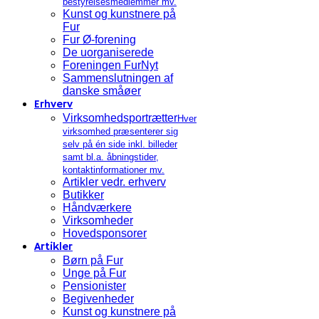
bestyrelsesmedlemmer mv.
Kunst og kunstnere på
Fur
Fur Ø-forening
De uorganiserede
Foreningen FurNyt
Sammenslutningen af
danske småøer
Erhverv
Virksomhedsportrætter
Hver
virksomhed præsenterer sig
selv på én side inkl. billeder
samt bl.a. åbningstider,
kontaktinformationer mv.
Artikler vedr. erhverv
Butikker
Håndværkere
Virksomheder
Hovedsponsorer
Artikler
Børn på Fur
Unge på Fur
Pensionister
Begivenheder
Kunst og kunstnere på