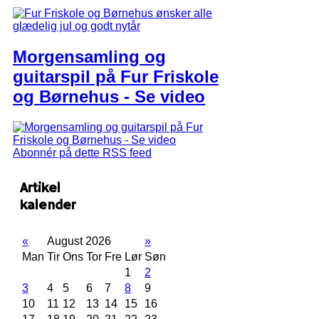
Morgensamling og
guitarspil på Fur Friskole
og Børnehus - Se video
Abonnér på dette RSS feed
Artikel
kalender
«
August 2026
»
Man
Tir
Ons
Tor
Fre
Lør
Søn
1
2
3
4
5
6
7
8
9
10
11
12
13
14
15
16