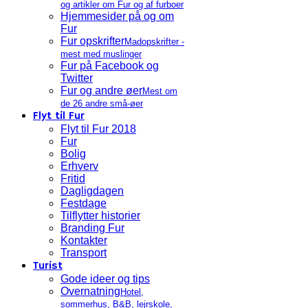
og artikler om Fur og af furboer
Hjemmesider på og om
Fur
Fur opskrifter
Madopskrifter -
mest med muslinger
Fur på Facebook og
Twitter
Fur og andre øer
Mest om
de 26 andre små-øer
Flyt til Fur
Flyt til Fur 2018
Fur
Bolig
Erhverv
Fritid
Dagligdagen
Festdage
Tilflytter historier
Branding Fur
Kontakter
Transport
Turist
Gode ideer og tips
Overnatning
Hotel,
sommerhus, B&B, lejrskole,