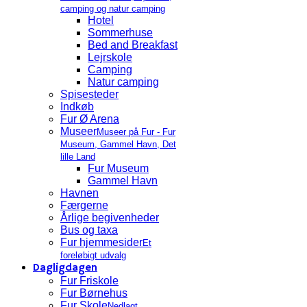
camping og natur camping
Hotel
Sommerhuse
Bed and Breakfast
Lejrskole
Camping
Natur camping
Spisesteder
Indkøb
Fur Ø Arena
Museer
Museer på Fur - Fur
Museum, Gammel Havn, Det
lille Land
Fur Museum
Gammel Havn
Havnen
Færgerne
Årlige begivenheder
Bus og taxa
Fur hjemmesider
Et
foreløbigt udvalg
Dagligdagen
Fur Friskole
Fur Børnehus
Fur Skole
Nedlagt