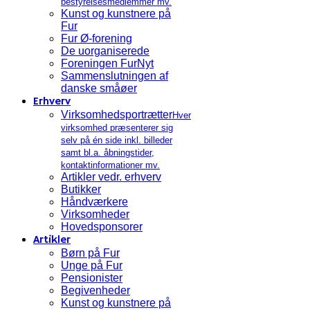
bestyrelsesmedlemmer mv.
Kunst og kunstnere på
Fur
Fur Ø-forening
De uorganiserede
Foreningen FurNyt
Sammenslutningen af
danske småøer
Erhverv
Virksomhedsportrætter
Hver
virksomhed præsenterer sig
selv på én side inkl. billeder
samt bl.a. åbningstider,
kontaktinformationer mv.
Artikler vedr. erhverv
Butikker
Håndværkere
Virksomheder
Hovedsponsorer
Artikler
Børn på Fur
Unge på Fur
Pensionister
Begivenheder
Kunst og kunstnere på