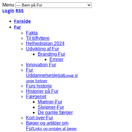
Menu
Login
RSS
Forside
Fur
Fakta
Til tilflyttere
Helhedsplan 2024
Udvikling af Fur
Branding Fur
Emner
Innovation Fur
Fur
Uddannelseslegat
Legat til
unge furboer
Furs historie
Historier på Fur
Færgeriet
Mjølner-Fur
Sleipner-Fur
De gamle færger
Kort over Fur
Bøger og artikler om
Fur
Links og omtaler af bøger