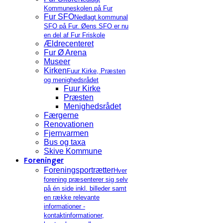
Kommuneskolen på Fur
Fur SFO
Nedlagt kommunal
SFO på Fur. Øens SFO er nu
en del af Fur Friskole
Ældrecenteret
Fur Ø Arena
Museer
Kirken
Fuur Kirke, Præsten
og menighedsrådet
Fuur Kirke
Præsten
Menighedsrådet
Færgerne
Renovationen
Fjernvarmen
Bus og taxa
Skive Kommune
Foreninger
Foreningsportrætter
Hver
forening præsenterer sig selv
på én side inkl. billeder samt
en række relevante
informationer -
kontaktinformationer,