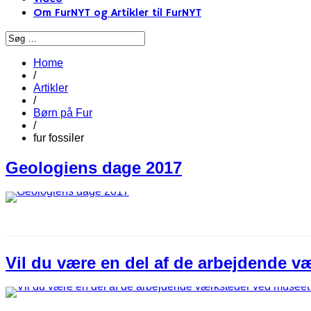
Om FurNYT og Artikler til FurNYT
Home
/
Artikler
/
Børn på Fur
/
fur fossiler
Geologiens dage 2017
Vil du være en del af de arbejdende v