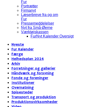
Fur
Portrætter
Firmanyt
Læserbreve fra og om
Fur
Pressemeddelelser
Nyt fra Små-Øerne
Værktøjskassen
FurNyt Kalender Oversigt
Nyeste
Fur Kalender
Færge
Helhedsplan 2024
Arkiv
Forretninger og gallerier
Håndværk og forsyning
Fonde og foreninger
Institutioner
Overnatning
Spisesteder
Transport og produktion
Produktionsvirksomheder
Video