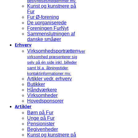
bestyrelsesmedlemmer mv.
Kunst og kunstnere på
Fur
Fur Ø-forening
De uorganiserede
Foreningen FurNyt
Sammenslutningen af
danske småøer
Erhverv
Virksomhedsportrætter
Hver
virksomhed præsenterer sig
selv på én side inkl. billeder
samt bl.a. åbningstider,
kontaktinformationer mv.
Artikler vedr. erhverv
Butikker
Håndværkere
Virksomheder
Hovedsponsorer
Artikler
Børn på Fur
Unge på Fur
Pensionister
Begivenheder
Kunst og kunstnere på