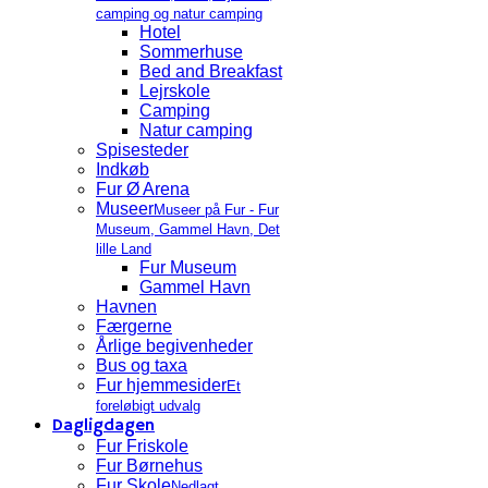
camping og natur camping
Hotel
Sommerhuse
Bed and Breakfast
Lejrskole
Camping
Natur camping
Spisesteder
Indkøb
Fur Ø Arena
Museer
Museer på Fur - Fur
Museum, Gammel Havn, Det
lille Land
Fur Museum
Gammel Havn
Havnen
Færgerne
Årlige begivenheder
Bus og taxa
Fur hjemmesider
Et
foreløbigt udvalg
Dagligdagen
Fur Friskole
Fur Børnehus
Fur Skole
Nedlagt