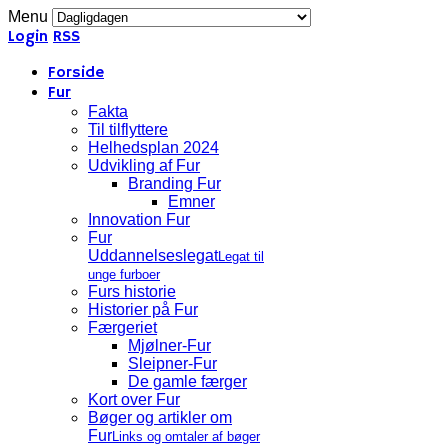
Menu
Login
RSS
Forside
Fur
Fakta
Til tilflyttere
Helhedsplan 2024
Udvikling af Fur
Branding Fur
Emner
Innovation Fur
Fur
Uddannelseslegat
Legat til
unge furboer
Furs historie
Historier på Fur
Færgeriet
Mjølner-Fur
Sleipner-Fur
De gamle færger
Kort over Fur
Bøger og artikler om
Fur
Links og omtaler af bøger