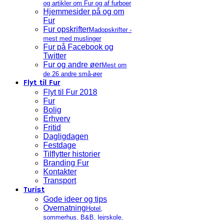
og artikler om Fur og af furboer
Hjemmesider på og om
Fur
Fur opskrifter
Madopskrifter -
mest med muslinger
Fur på Facebook og
Twitter
Fur og andre øer
Mest om
de 26 andre små-øer
Flyt til Fur
Flyt til Fur 2018
Fur
Bolig
Erhverv
Fritid
Dagligdagen
Festdage
Tilflytter historier
Branding Fur
Kontakter
Transport
Turist
Gode ideer og tips
Overnatning
Hotel,
sommerhus, B&B, lejrskole,