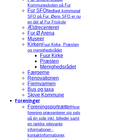
Kommuneskolen på Fur
Fur SFO
Nedlagt kommunal
SFO på Fur. Øens SFO er nu
en del af Fur Friskole
Ældrecenteret
Fur Ø Arena
Museer
Kirken
Fuur Kirke, Præsten
og menighedsrådet
Fuur Kirke
Præsten
Menighedsrådet
Færgerne
Renovationen
Fjernvarmen
Bus og taxa
Skive Kommune
Foreninger
Foreningsportrætter
Hver
forening præsenterer sig selv
på én side inkl. billeder samt
en række relevante
informationer -
kontaktinformationer,