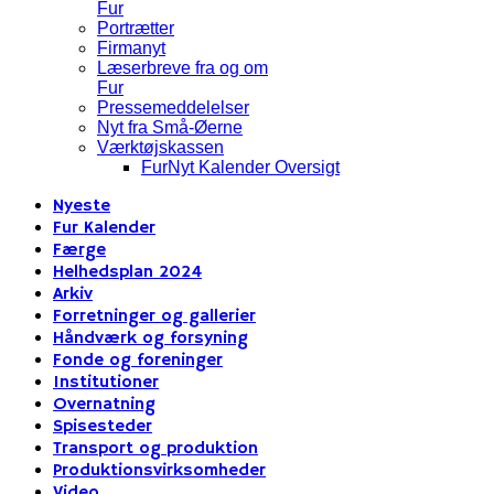
Fur
Portrætter
Firmanyt
Læserbreve fra og om
Fur
Pressemeddelelser
Nyt fra Små-Øerne
Værktøjskassen
FurNyt Kalender Oversigt
Nyeste
Fur Kalender
Færge
Helhedsplan 2024
Arkiv
Forretninger og gallerier
Håndværk og forsyning
Fonde og foreninger
Institutioner
Overnatning
Spisesteder
Transport og produktion
Produktionsvirksomheder
Video