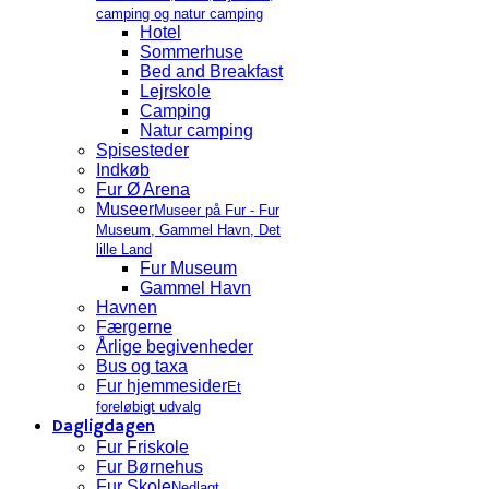
camping og natur camping
Hotel
Sommerhuse
Bed and Breakfast
Lejrskole
Camping
Natur camping
Spisesteder
Indkøb
Fur Ø Arena
Museer
Museer på Fur - Fur
Museum, Gammel Havn, Det
lille Land
Fur Museum
Gammel Havn
Havnen
Færgerne
Årlige begivenheder
Bus og taxa
Fur hjemmesider
Et
foreløbigt udvalg
Dagligdagen
Fur Friskole
Fur Børnehus
Fur Skole
Nedlagt