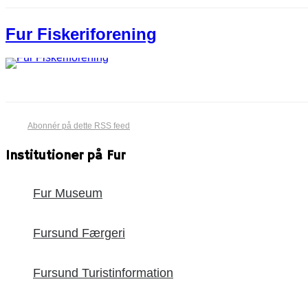
Fur Fiskeriforening
Abonnér på dette RSS feed
Institutioner på Fur
Fur Museum
Fursund Færgeri
Fursund Turistinformation