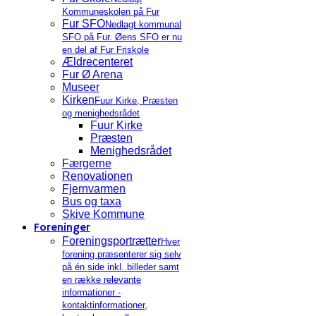
Kommuneskolen på Fur
Fur SFO
Nedlagt kommunal
SFO på Fur. Øens SFO er nu
en del af Fur Friskole
Ældrecenteret
Fur Ø Arena
Museer
Kirken
Fuur Kirke, Præsten
og menighedsrådet
Fuur Kirke
Præsten
Menighedsrådet
Færgerne
Renovationen
Fjernvarmen
Bus og taxa
Skive Kommune
Foreninger
Foreningsportrætter
Hver
forening præsenterer sig selv
på én side inkl. billeder samt
en række relevante
informationer -
kontaktinformationer,