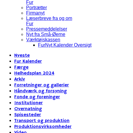
Fur
Portrætter
Firmanyt
Læserbreve fra og om
Fur
Pressemeddelelser
Nyt fra Små-Øerne
Værktøjskassen
FurNyt Kalender Oversigt
Nyeste
Fur Kalender
Færge
Helhedsplan 2024
Arkiv
Forretninger og gallerier
Håndværk og forsyning
Fonde og foreninger
Institutioner
Overnatning
Spisesteder
Transport og produktion
Produktionsvirksomheder
Video