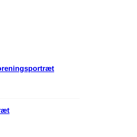
foreningsportræt
ræt