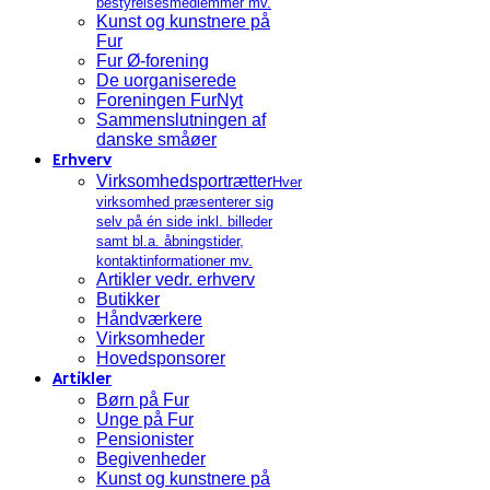
bestyrelsesmedlemmer mv.
Kunst og kunstnere på
Fur
Fur Ø-forening
De uorganiserede
Foreningen FurNyt
Sammenslutningen af
danske småøer
Erhverv
Virksomhedsportrætter
Hver
virksomhed præsenterer sig
selv på én side inkl. billeder
samt bl.a. åbningstider,
kontaktinformationer mv.
Artikler vedr. erhverv
Butikker
Håndværkere
Virksomheder
Hovedsponsorer
Artikler
Børn på Fur
Unge på Fur
Pensionister
Begivenheder
Kunst og kunstnere på