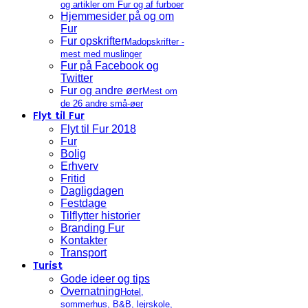
og artikler om Fur og af furboer
Hjemmesider på og om
Fur
Fur opskrifter
Madopskrifter -
mest med muslinger
Fur på Facebook og
Twitter
Fur og andre øer
Mest om
de 26 andre små-øer
Flyt til Fur
Flyt til Fur 2018
Fur
Bolig
Erhverv
Fritid
Dagligdagen
Festdage
Tilflytter historier
Branding Fur
Kontakter
Transport
Turist
Gode ideer og tips
Overnatning
Hotel,
sommerhus, B&B, lejrskole,