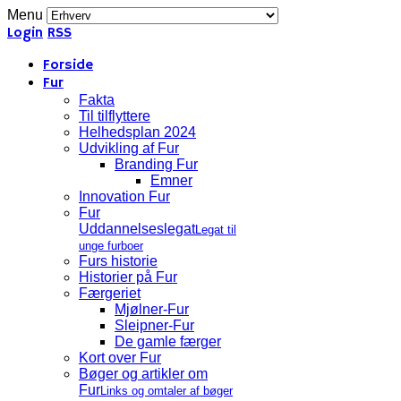
Menu
Login
RSS
Forside
Fur
Fakta
Til tilflyttere
Helhedsplan 2024
Udvikling af Fur
Branding Fur
Emner
Innovation Fur
Fur
Uddannelseslegat
Legat til
unge furboer
Furs historie
Historier på Fur
Færgeriet
Mjølner-Fur
Sleipner-Fur
De gamle færger
Kort over Fur
Bøger og artikler om
Fur
Links og omtaler af bøger