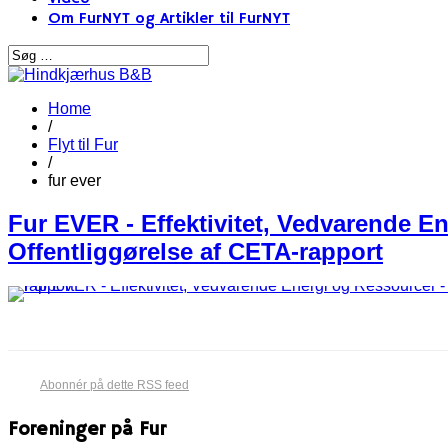
Om FurNYT og Artikler til FurNYT
Home
/
Flyt til Fur
/
fur ever
Fur EVER - Effektivitet, Vedvarende E
Offentliggørelse af CETA-rapport
Abonnér på dette RSS feed
Foreninger på Fur