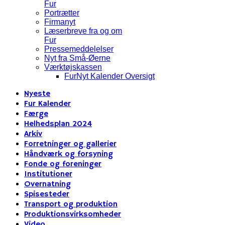
Fur
Portrætter
Firmanyt
Læserbreve fra og om
Fur
Pressemeddelelser
Nyt fra Små-Øerne
Værktøjskassen
FurNyt Kalender Oversigt
Nyeste
Fur Kalender
Færge
Helhedsplan 2024
Arkiv
Forretninger og gallerier
Håndværk og forsyning
Fonde og foreninger
Institutioner
Overnatning
Spisesteder
Transport og produktion
Produktionsvirksomheder
Video