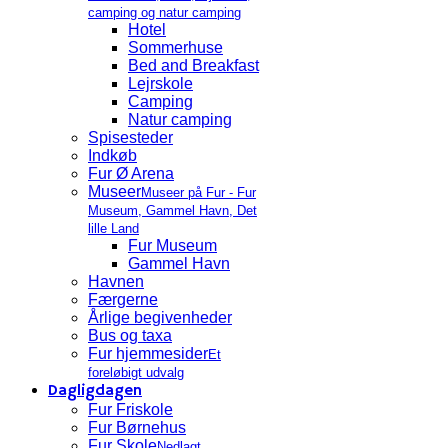
camping og natur camping
Hotel
Sommerhuse
Bed and Breakfast
Lejrskole
Camping
Natur camping
Spisesteder
Indkøb
Fur Ø Arena
Museer
Museer på Fur - Fur
Museum, Gammel Havn, Det
lille Land
Fur Museum
Gammel Havn
Havnen
Færgerne
Årlige begivenheder
Bus og taxa
Fur hjemmesider
Et
foreløbigt udvalg
Dagligdagen
Fur Friskole
Fur Børnehus
Fur Skole
Nedlagt