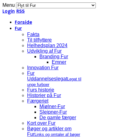
Menu
Login
RSS
Forside
Fur
Fakta
Til tilflyttere
Helhedsplan 2024
Udvikling af Fur
Branding Fur
Emner
Innovation Fur
Fur
Uddannelseslegat
Legat til
unge furboer
Furs historie
Historier på Fur
Færgeriet
Mjølner-Fur
Sleipner-Fur
De gamle færger
Kort over Fur
Bøger og artikler om
Fur
Links og omtaler af bøger