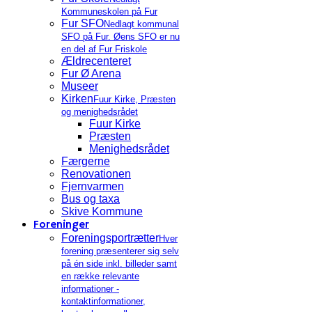
Kommuneskolen på Fur
Fur SFO
Nedlagt kommunal
SFO på Fur. Øens SFO er nu
en del af Fur Friskole
Ældrecenteret
Fur Ø Arena
Museer
Kirken
Fuur Kirke, Præsten
og menighedsrådet
Fuur Kirke
Præsten
Menighedsrådet
Færgerne
Renovationen
Fjernvarmen
Bus og taxa
Skive Kommune
Foreninger
Foreningsportrætter
Hver
forening præsenterer sig selv
på én side inkl. billeder samt
en række relevante
informationer -
kontaktinformationer,