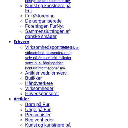
bestyrelsesmedlemmer mv.
Kunst og kunstnere på
Fur
Fur Ø-forening
De uorganiserede
Foreningen FurNyt
Sammenslutningen af
danske småøer
Erhverv
Virksomhedsportrætter
Hver
virksomhed præsenterer sig
selv på én side inkl. billeder
samt bl.a. åbningstider,
kontaktinformationer mv.
Artikler vedr. erhverv
Butikker
Håndværkere
Virksomheder
Hovedsponsorer
Artikler
Børn på Fur
Unge på Fur
Pensionister
Begivenheder
Kunst og kunstnere på