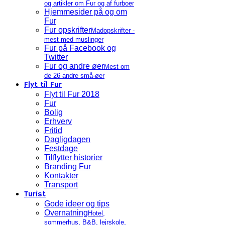
og artikler om Fur og af furboer
Hjemmesider på og om
Fur
Fur opskrifter
Madopskrifter -
mest med muslinger
Fur på Facebook og
Twitter
Fur og andre øer
Mest om
de 26 andre små-øer
Flyt til Fur
Flyt til Fur 2018
Fur
Bolig
Erhverv
Fritid
Dagligdagen
Festdage
Tilflytter historier
Branding Fur
Kontakter
Transport
Turist
Gode ideer og tips
Overnatning
Hotel,
sommerhus, B&B, lejrskole,