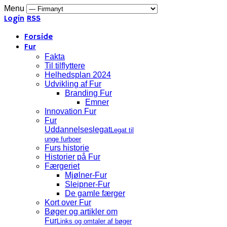
Menu
Login
RSS
Forside
Fur
Fakta
Til tilflyttere
Helhedsplan 2024
Udvikling af Fur
Branding Fur
Emner
Innovation Fur
Fur
Uddannelseslegat
Legat til
unge furboer
Furs historie
Historier på Fur
Færgeriet
Mjølner-Fur
Sleipner-Fur
De gamle færger
Kort over Fur
Bøger og artikler om
Fur
Links og omtaler af bøger