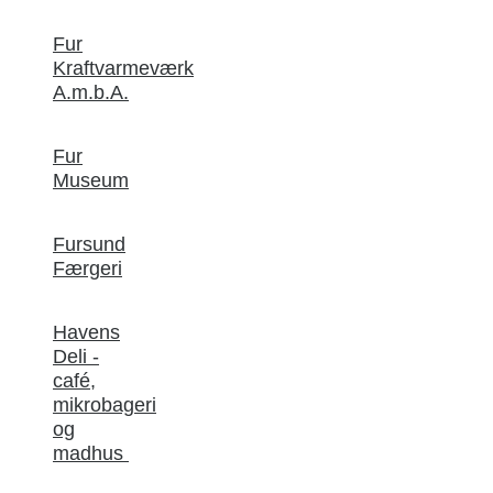
Fur
Kraftvarmeværk
A.m.b.A.
Fur
Museum
Fursund
Færgeri
Havens
Deli -
café,
mikrobageri
og
madhus