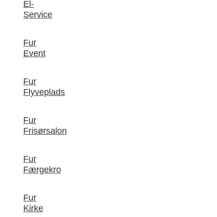
El-
Service
Fur
Event
Fur
Flyveplads
Fur
Frisørsalon
Fur
Færgekro
Fur
Kirke