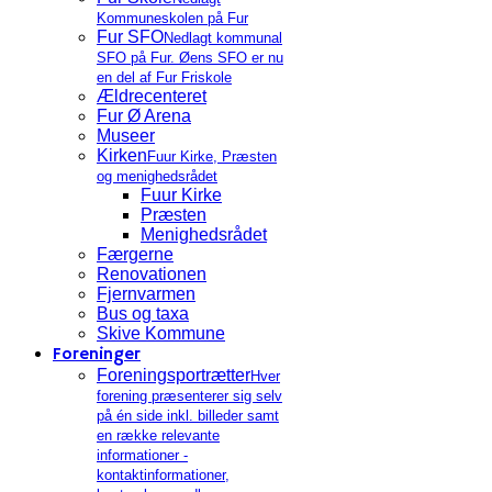
Kommuneskolen på Fur
Fur SFO
Nedlagt kommunal
SFO på Fur. Øens SFO er nu
en del af Fur Friskole
Ældrecenteret
Fur Ø Arena
Museer
Kirken
Fuur Kirke, Præsten
og menighedsrådet
Fuur Kirke
Præsten
Menighedsrådet
Færgerne
Renovationen
Fjernvarmen
Bus og taxa
Skive Kommune
Foreninger
Foreningsportrætter
Hver
forening præsenterer sig selv
på én side inkl. billeder samt
en række relevante
informationer -
kontaktinformationer,