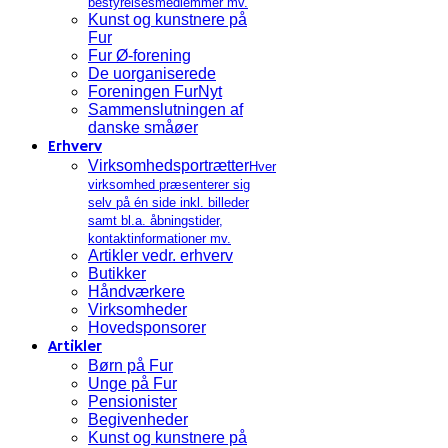
bestyrelsesmedlemmer mv.
Kunst og kunstnere på
Fur
Fur Ø-forening
De uorganiserede
Foreningen FurNyt
Sammenslutningen af
danske småøer
Erhverv
Virksomhedsportrætter
Hver
virksomhed præsenterer sig
selv på én side inkl. billeder
samt bl.a. åbningstider,
kontaktinformationer mv.
Artikler vedr. erhverv
Butikker
Håndværkere
Virksomheder
Hovedsponsorer
Artikler
Børn på Fur
Unge på Fur
Pensionister
Begivenheder
Kunst og kunstnere på