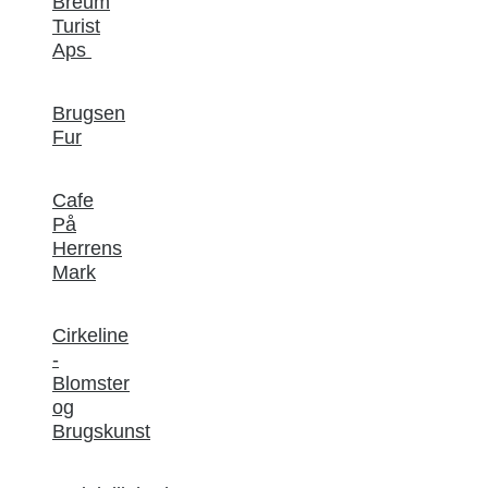
Breum
Turist
Aps
Brugsen
Fur
Cafe
På
Herrens
Mark
Cirkeline
-
Blomster
og
Brugskunst