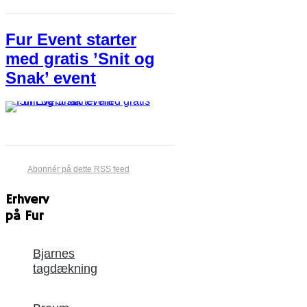
Fur Event starter
med gratis ’Snit og
Snak’ event
Abonnér på dette RSS feed
Erhverv
på Fur
Bjarnes
tagdækning