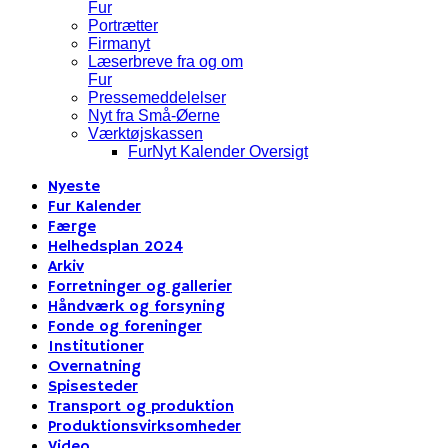
Fur
Portrætter
Firmanyt
Læserbreve fra og om
Fur
Pressemeddelelser
Nyt fra Små-Øerne
Værktøjskassen
FurNyt Kalender Oversigt
Nyeste
Fur Kalender
Færge
Helhedsplan 2024
Arkiv
Forretninger og gallerier
Håndværk og forsyning
Fonde og foreninger
Institutioner
Overnatning
Spisesteder
Transport og produktion
Produktionsvirksomheder
Video