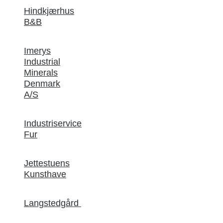
Hindkjærhus
B&B
Imerys
Industrial
Minerals
Denmark
A/S
Industriservice
Fur
Jettestuens
Kunsthave
Langstedgård