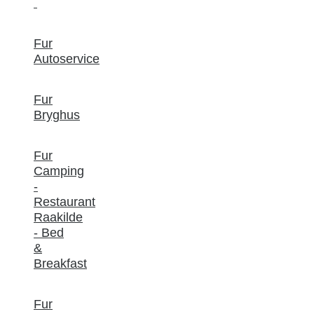
Fur
Autoservice
Fur
Bryghus
Fur
Camping
-
Restaurant
Raakilde
- Bed
&
Breakfast
Fur