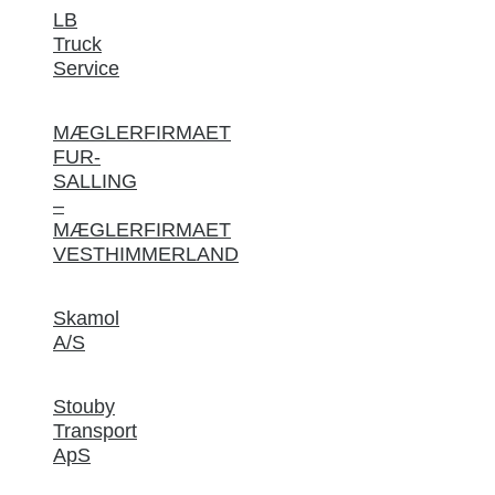
LB
Truck
Service
MÆGLERFIRMAET
FUR-
SALLING
–
MÆGLERFIRMAET
VESTHIMMERLAND
Skamol
A/S
Stouby
Transport
ApS