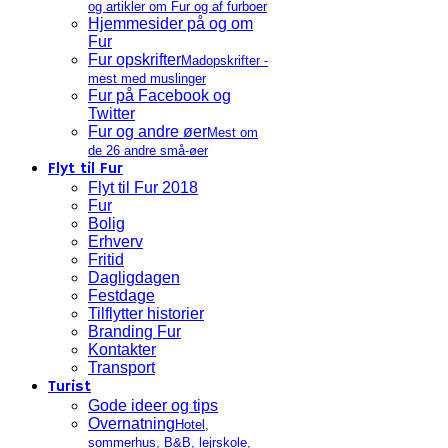
og artikler om Fur og af furboer
Hjemmesider på og om
Fur
Fur opskrifter
Madopskrifter -
mest med muslinger
Fur på Facebook og
Twitter
Fur og andre øer
Mest om
de 26 andre små-øer
Flyt til Fur
Flyt til Fur 2018
Fur
Bolig
Erhverv
Fritid
Dagligdagen
Festdage
Tilflytter historier
Branding Fur
Kontakter
Transport
Turist
Gode ideer og tips
Overnatning
Hotel,
sommerhus, B&B, lejrskole,