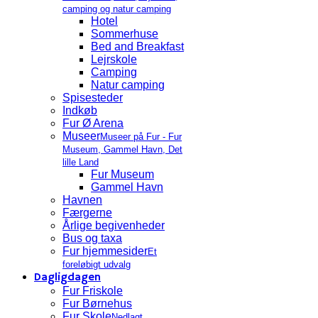
camping og natur camping
Hotel
Sommerhuse
Bed and Breakfast
Lejrskole
Camping
Natur camping
Spisesteder
Indkøb
Fur Ø Arena
Museer
Museer på Fur - Fur
Museum, Gammel Havn, Det
lille Land
Fur Museum
Gammel Havn
Havnen
Færgerne
Årlige begivenheder
Bus og taxa
Fur hjemmesider
Et
foreløbigt udvalg
Dagligdagen
Fur Friskole
Fur Børnehus
Fur Skole
Nedlagt