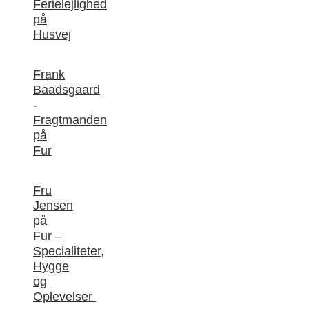
Ferielejlighed
på
Husvej
Frank
Baadsgaard
-
Fragtmanden
på
Fur
Fru
Jensen
på
Fur –
Specialiteter,
Hygge
og
Oplevelser