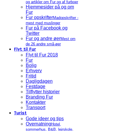
og artikler om Fur og af furboer
Hjemmesider på og om
Fur
Fur opskrifter
Madopskrifter -
mest med muslinger
Fur på Facebook og
Twitter
Fur og andre øer
Mest om
de 26 andre små-øer
Flyt til Fur
Flyt til Fur 2018
Fur
Bolig
Erhverv
Fritid
Dagligdagen
Festdage
Tilflytter historier
Branding Fur
Kontakter
Transport
Turist
Gode ideer og tips
Overnatning
Hotel,
sommerhus, B&B, lejrskole,