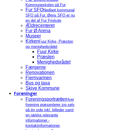
Kommuneskolen på Fur
Fur SFO
Nedlagt kommunal
SFO på Fur. Øens SFO er nu
en del af Fur Friskole
Ældrecenteret
Fur Ø Arena
Museer
Kirken
Fuur Kirke, Præsten
og menighedsrådet
Fuur Kirke
Præsten
Menighedsrådet
Færgerne
Renovationen
Fjernvarmen
Bus og taxa
Skive Kommune
Foreninger
Foreningsportrætter
Hver
forening præsenterer sig selv
på én side inkl. billeder samt
en række relevante
informationer -
kontaktinformationer,