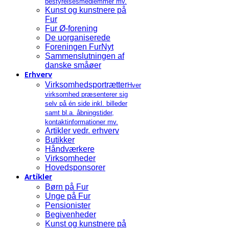
bestyrelsesmedlemmer mv.
Kunst og kunstnere på
Fur
Fur Ø-forening
De uorganiserede
Foreningen FurNyt
Sammenslutningen af
danske småøer
Erhverv
Virksomhedsportrætter
Hver
virksomhed præsenterer sig
selv på én side inkl. billeder
samt bl.a. åbningstider,
kontaktinformationer mv.
Artikler vedr. erhverv
Butikker
Håndværkere
Virksomheder
Hovedsponsorer
Artikler
Børn på Fur
Unge på Fur
Pensionister
Begivenheder
Kunst og kunstnere på