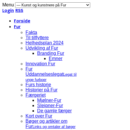
Menu
Login
RSS
Forside
Fur
Fakta
Til tilflyttere
Helhedsplan 2024
Udvikling af Fur
Branding Fur
Emner
Innovation Fur
Fur
Uddannelseslegat
Legat til
unge furboer
Furs historie
Historier på Fur
Færgeriet
Mjølner-Fur
Sleipner-Fur
De gamle færger
Kort over Fur
Bøger og artikler om
Fur
Links og omtaler af bøger