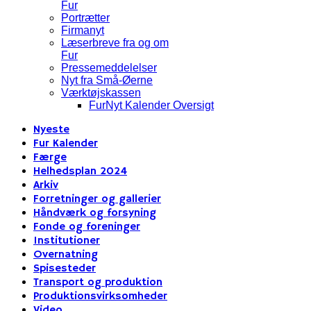
Fur
Portrætter
Firmanyt
Læserbreve fra og om
Fur
Pressemeddelelser
Nyt fra Små-Øerne
Værktøjskassen
FurNyt Kalender Oversigt
Nyeste
Fur Kalender
Færge
Helhedsplan 2024
Arkiv
Forretninger og gallerier
Håndværk og forsyning
Fonde og foreninger
Institutioner
Overnatning
Spisesteder
Transport og produktion
Produktionsvirksomheder
Video