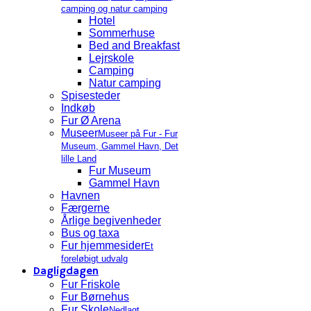
camping og natur camping
Hotel
Sommerhuse
Bed and Breakfast
Lejrskole
Camping
Natur camping
Spisesteder
Indkøb
Fur Ø Arena
Museer
Museer på Fur - Fur
Museum, Gammel Havn, Det
lille Land
Fur Museum
Gammel Havn
Havnen
Færgerne
Årlige begivenheder
Bus og taxa
Fur hjemmesider
Et
foreløbigt udvalg
Dagligdagen
Fur Friskole
Fur Børnehus
Fur Skole
Nedlagt