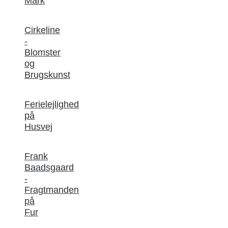
Mark
Cirkeline
-
Blomster
og
Brugskunst
Ferielejlighed
på
Husvej
Frank
Baadsgaard
-
Fragtmanden
på
Fur