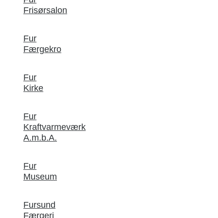
Frisørsalon
Fur
Færgekro
Fur
Kirke
Fur
Kraftvarmeværk
A.m.b.A.
Fur
Museum
Fursund
Færgeri