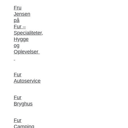
Fru
Jensen
på
Fur –
Specialiteter,
Hygge
og
Oplevelser
Fur
Autoservice
Fur
Bryghus
Fur
Camping