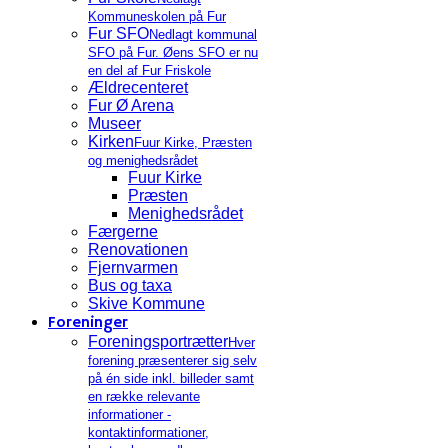
Kommuneskolen på Fur
Fur SFO
Nedlagt kommunal
SFO på Fur. Øens SFO er nu
en del af Fur Friskole
Ældrecenteret
Fur Ø Arena
Museer
Kirken
Fuur Kirke, Præsten
og menighedsrådet
Fuur Kirke
Præsten
Menighedsrådet
Færgerne
Renovationen
Fjernvarmen
Bus og taxa
Skive Kommune
Foreninger
Foreningsportrætter
Hver
forening præsenterer sig selv
på én side inkl. billeder samt
en række relevante
informationer -
kontaktinformationer,