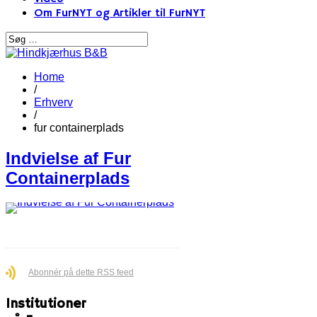
Om FurNYT og Artikler til FurNYT
Home
/
Erhverv
/
fur containerplads
Indvielse af Fur
Containerplads
Abonnér på dette RSS feed
Institutioner