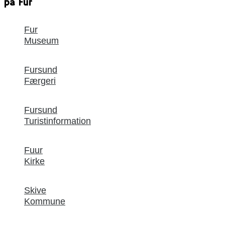
på Fur
Fur
Museum
Fursund
Færgeri
Fursund
Turistinformation
Fuur
Kirke
Skive
Kommune