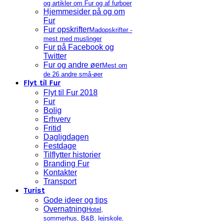
og artikler om Fur og af furboer
Hjemmesider på og om
Fur
Fur opskrifter
Madopskrifter -
mest med muslinger
Fur på Facebook og
Twitter
Fur og andre øer
Mest om
de 26 andre små-øer
Flyt til Fur
Flyt til Fur 2018
Fur
Bolig
Erhverv
Fritid
Dagligdagen
Festdage
Tilflytter historier
Branding Fur
Kontakter
Transport
Turist
Gode ideer og tips
Overnatning
Hotel,
sommerhus, B&B, lejrskole,