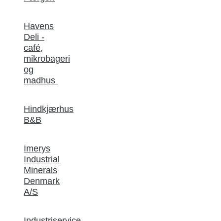
Havens
Deli -
café,
mikrobageri
og
madhus
Hindkjærhus
B&B
Imerys
Industrial
Minerals
Denmark
A/S
Industriservice