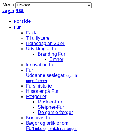
Menu
Login
RSS
Forside
Fur
Fakta
Til tilflyttere
Helhedsplan 2024
Udvikling af Fur
Branding Fur
Emner
Innovation Fur
Fur
Uddannelseslegat
Legat til
unge furboer
Furs historie
Historier på Fur
Færgeriet
Mjølner-Fur
Sleipner-Fur
De gamle færger
Kort over Fur
Bøger og artikler om
Fur
Links og omtaler af bøger