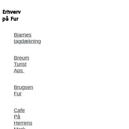
Erhverv
på Fur
Bjarnes
tagdækning
Breum
Turist
Aps
Brugsen
Fur
Cafe
På
Herrens