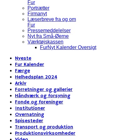
Fur
Portrætter
Firmanyt
Læserbreve fra og om
Fur
Pressemeddelelser
Nyt fra Små-Øerne
Værktøjskassen
FurNyt Kalender Oversigt
Nyeste
Fur Kalender
Færge
Helhedsplan 2024
Arkiv
Forretninger og gallerier
Håndværk og forsyning
Fonde og foreninger
Institutioner
Overnatning
Spisesteder
Transport og produktion
Produktionsvirksomheder
Video