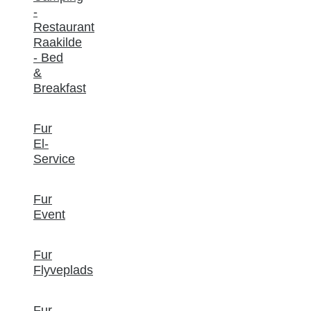
-
Restaurant
Raakilde
- Bed
&
Breakfast
Fur
El-
Service
Fur
Event
Fur
Flyveplads
Fur