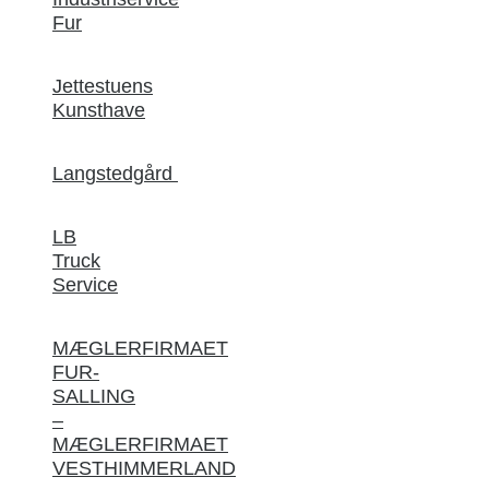
Fur
Jettestuens
Kunsthave
Langstedgård
LB
Truck
Service
MÆGLERFIRMAET
FUR-
SALLING
–
MÆGLERFIRMAET
VESTHIMMERLAND