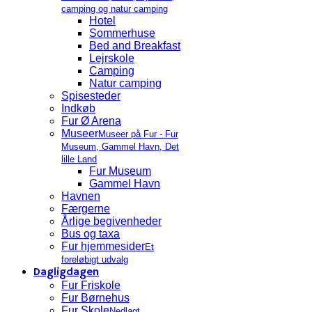
camping og natur camping
Hotel
Sommerhuse
Bed and Breakfast
Lejrskole
Camping
Natur camping
Spisesteder
Indkøb
Fur Ø Arena
Museer
Museer på Fur - Fur
Museum, Gammel Havn, Det
lille Land
Fur Museum
Gammel Havn
Havnen
Færgerne
Årlige begivenheder
Bus og taxa
Fur hjemmesider
Et
foreløbigt udvalg
Dagligdagen
Fur Friskole
Fur Børnehus
Fur Skole
Nedlagt