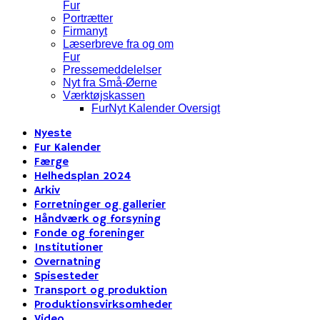
Fur
Portrætter
Firmanyt
Læserbreve fra og om
Fur
Pressemeddelelser
Nyt fra Små-Øerne
Værktøjskassen
FurNyt Kalender Oversigt
Nyeste
Fur Kalender
Færge
Helhedsplan 2024
Arkiv
Forretninger og gallerier
Håndværk og forsyning
Fonde og foreninger
Institutioner
Overnatning
Spisesteder
Transport og produktion
Produktionsvirksomheder
Video