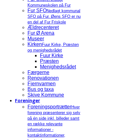
Kommuneskolen på Fur
Fur SFO
Nedlagt kommunal
SFO på Fur. Øens SFO er nu
en del af Fur Friskole
Ældrecenteret
Fur Ø Arena
Museer
Kirken
Fuur Kirke, Præsten
og menighedsrådet
Fuur Kirke
Præsten
Menighedsrådet
Færgerne
Renovationen
Fjernvarmen
Bus og taxa
Skive Kommune
Foreninger
Foreningsportrætter
Hver
forening præsenterer sig selv
på én side inkl. billeder samt
en række relevante
informationer -
kontaktinformationer,