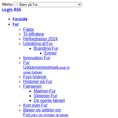
Menu
Login
RSS
Forside
Fur
Fakta
Til tilflyttere
Helhedsplan 2024
Udvikling af Fur
Branding Fur
Emner
Innovation Fur
Fur
Uddannelseslegat
Legat til
unge furboer
Furs historie
Historier på Fur
Færgeriet
Mjølner-Fur
Sleipner-Fur
De gamle færger
Kort over Fur
Bøger og artikler om
Fur
Links og omtaler af bøger