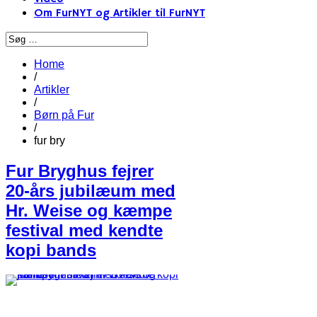
Om FurNYT og Artikler til FurNYT
Home
/
Artikler
/
Børn på Fur
/
fur bry
Fur Bryghus fejrer
20-års jubilæum med
Hr. Weise og kæmpe
festival med kendte
kopi bands