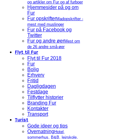
og artikler om Fur og af furboer
Hjemmesider på og om
Fur
Fur opskrifter
Madopskrifter -
mest med muslinger
Fur på Facebook og
Twitter
Fur og andre øer
Mest om
de 26 andre små-øer
Flyt til Fur
Flyt til Fur 2018
Fur
Bolig
Erhverv
Fritid
Dagligdagen
Festdage
Tilflytter historier
Branding Fur
Kontakter
Transport
Turist
Gode ideer og tips
Overnatning
Hotel,
sommerhus, B&B, lejrskole,