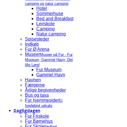
camping og natur camping
Hotel
Sommerhuse
Bed and Breakfast
Lejrskole
Camping
Natur camping
Spisesteder
Indkøb
Fur Ø Arena
Museer
Museer på Fur - Fur
Museum, Gammel Havn, Det
lille Land
Fur Museum
Gammel Havn
Havnen
Færgerne
Årlige begivenheder
Bus og taxa
Fur hjemmesider
Et
foreløbigt udvalg
Dagligdagen
Fur Friskole
Fur Børnehus
Fur Skole
Nedlagt