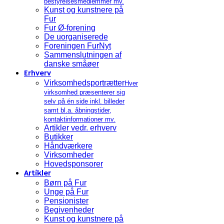
bestyrelsesmedlemmer mv.
Kunst og kunstnere på
Fur
Fur Ø-forening
De uorganiserede
Foreningen FurNyt
Sammenslutningen af
danske småøer
Erhverv
Virksomhedsportrætter
Hver
virksomhed præsenterer sig
selv på én side inkl. billeder
samt bl.a. åbningstider,
kontaktinformationer mv.
Artikler vedr. erhverv
Butikker
Håndværkere
Virksomheder
Hovedsponsorer
Artikler
Børn på Fur
Unge på Fur
Pensionister
Begivenheder
Kunst og kunstnere på