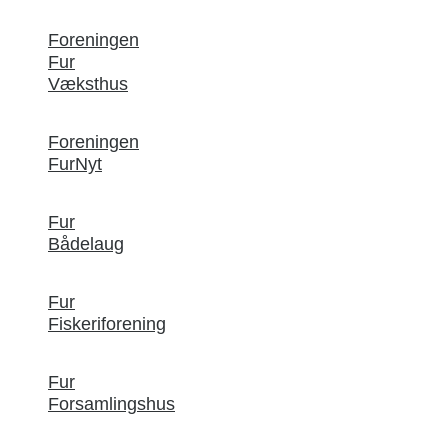
Foreningen
Fur
Væksthus
Foreningen
FurNyt
Fur
Bådelaug
Fur
Fiskeriforening
Fur
Forsamlingshus