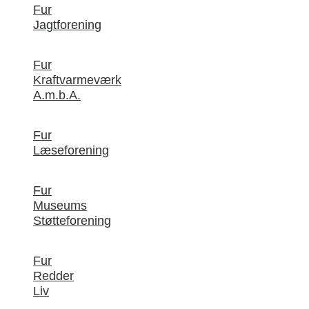
Fur
Jagtforening
Fur
Kraftvarmeværk
A.m.b.A.
Fur
Læseforening
Fur
Museums
Støtteforening
Fur
Redder
Liv