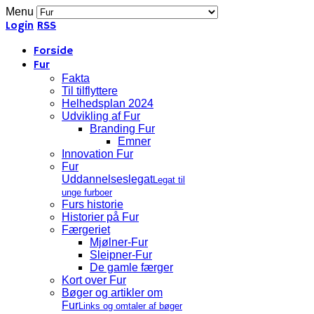
Menu
Login
RSS
Forside
Fur
Fakta
Til tilflyttere
Helhedsplan 2024
Udvikling af Fur
Branding Fur
Emner
Innovation Fur
Fur
Uddannelseslegat
Legat til
unge furboer
Furs historie
Historier på Fur
Færgeriet
Mjølner-Fur
Sleipner-Fur
De gamle færger
Kort over Fur
Bøger og artikler om
Fur
Links og omtaler af bøger