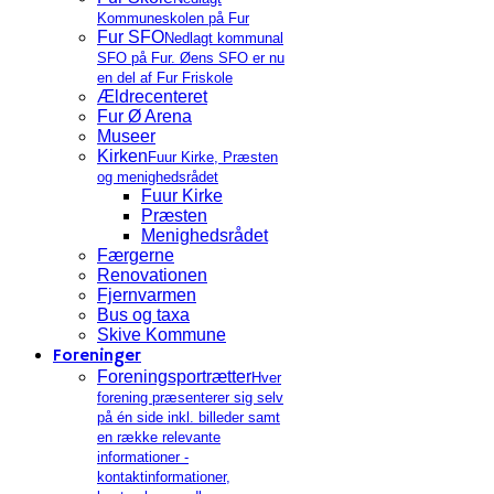
Kommuneskolen på Fur
Fur SFO
Nedlagt kommunal
SFO på Fur. Øens SFO er nu
en del af Fur Friskole
Ældrecenteret
Fur Ø Arena
Museer
Kirken
Fuur Kirke, Præsten
og menighedsrådet
Fuur Kirke
Præsten
Menighedsrådet
Færgerne
Renovationen
Fjernvarmen
Bus og taxa
Skive Kommune
Foreninger
Foreningsportrætter
Hver
forening præsenterer sig selv
på én side inkl. billeder samt
en række relevante
informationer -
kontaktinformationer,