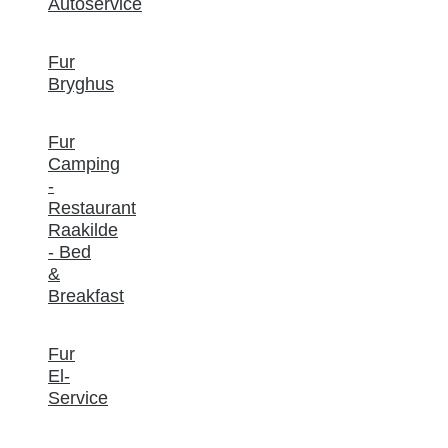
Autoservice
Fur
Bryghus
Fur
Camping
-
Restaurant
Raakilde
- Bed
&
Breakfast
Fur
El-
Service