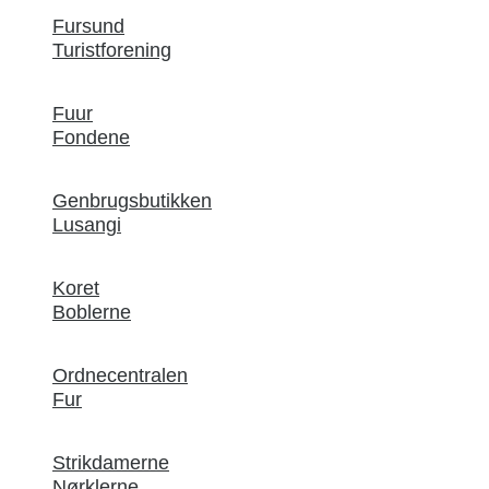
Fursund
Turistforening
Fuur
Fondene
Genbrugsbutikken
Lusangi
Koret
Boblerne
Ordnecentralen
Fur
Strikdamerne
Nørklerne