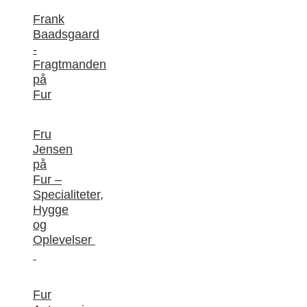
Frank
Baadsgaard
-
Fragtmanden
på
Fur
Fru
Jensen
på
Fur –
Specialiteter,
Hygge
og
Oplevelser
Fur