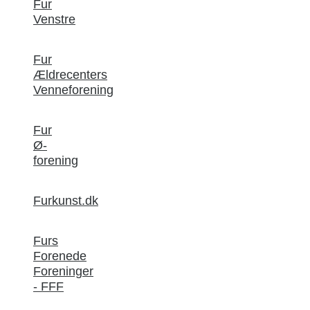
Fur
Venstre
Fur
Ældrecenters
Venneforening
Fur
Ø-
forening
Furkunst.dk
Furs
Forenede
Foreninger
- FFF