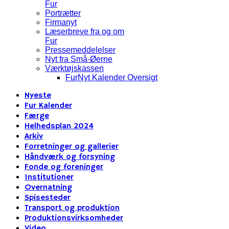
Fur
Portrætter
Firmanyt
Læserbreve fra og om
Fur
Pressemeddelelser
Nyt fra Små-Øerne
Værktøjskassen
FurNyt Kalender Oversigt
Nyeste
Fur Kalender
Færge
Helhedsplan 2024
Arkiv
Forretninger og gallerier
Håndværk og forsyning
Fonde og foreninger
Institutioner
Overnatning
Spisesteder
Transport og produktion
Produktionsvirksomheder
Video