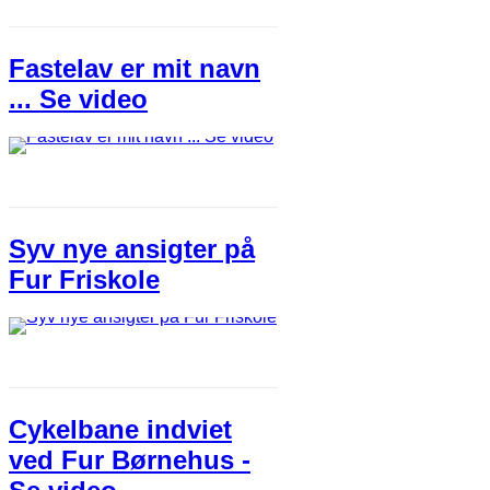
Fastelav er mit navn
... Se video
Syv nye ansigter på
Fur Friskole
Cykelbane indviet
ved Fur Børnehus -