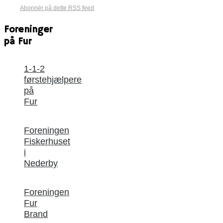
Abonnér på dette RSS feed
Foreninger
på Fur
1-1-2
førstehjælpere
på
Fur
Foreningen
Fiskerhuset
i
Nederby
Foreningen
Fur
Brand