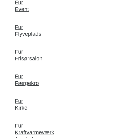
Fur
Event
Fur
Flyveplads
Fur
Frisørsalon
Fur
Færgekro
Fur
Kirke
Fur
Kraftvarmeværk