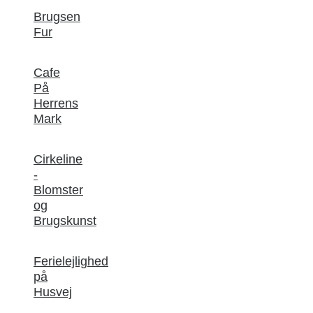
Brugsen
Fur
Cafe
På
Herrens
Mark
Cirkeline
-
Blomster
og
Brugskunst
Ferielejlighed
på
Husvej