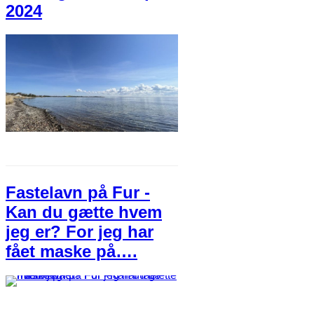
2024
Fastelavn på Fur -
Kan du gætte hvem
jeg er? For jeg har
fået maske på….