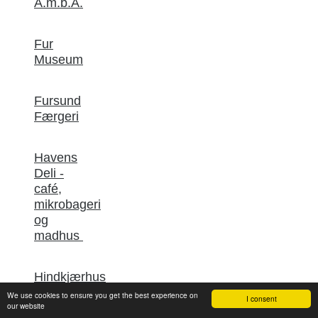
A.m.b.A.
Fur
Museum
Fursund
Færgeri
Havens
Deli -
café,
mikrobageri
og
madhus
Hindkjærhus
B&B
We use cookies to ensure you get the best experience on
I consent
our website