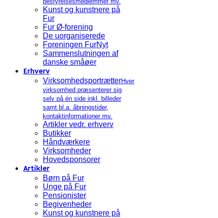
bestyrelsesmedlemmer mv.
Kunst og kunstnere på
Fur
Fur Ø-forening
De uorganiserede
Foreningen FurNyt
Sammenslutningen af
danske småøer
Erhverv
Virksomhedsportrætter
Hver
virksomhed præsenterer sig
selv på én side inkl. billeder
samt bl.a. åbningstider,
kontaktinformationer mv.
Artikler vedr. erhverv
Butikker
Håndværkere
Virksomheder
Hovedsponsorer
Artikler
Børn på Fur
Unge på Fur
Pensionister
Begivenheder
Kunst og kunstnere på