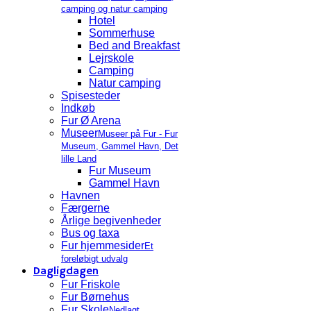
camping og natur camping
Hotel
Sommerhuse
Bed and Breakfast
Lejrskole
Camping
Natur camping
Spisesteder
Indkøb
Fur Ø Arena
Museer
Museer på Fur - Fur
Museum, Gammel Havn, Det
lille Land
Fur Museum
Gammel Havn
Havnen
Færgerne
Årlige begivenheder
Bus og taxa
Fur hjemmesider
Et
foreløbigt udvalg
Dagligdagen
Fur Friskole
Fur Børnehus
Fur Skole
Nedlagt