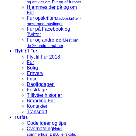
og artikler om Fur og af furboer
Hjemmesider på og om
Fur
Fur opskrifter
Madopskrifter -
mest med muslinger
Fur på Facebook og
Twitter
Fur og andre øer
Mest om
de 26 andre små-øer
Flyt til Fur
Flyt til Fur 2018
Fur
Bolig
Erhverv
Fritid
Dagligdagen
Festdage
Tilflytter historier
Branding Fur
Kontakter
Transport
Turist
Gode ideer og tips
Overnatning
Hotel,
sommerhus, B&B, lejrskole,