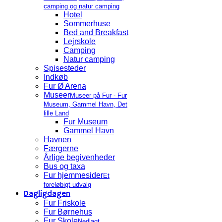
camping og natur camping
Hotel
Sommerhuse
Bed and Breakfast
Lejrskole
Camping
Natur camping
Spisesteder
Indkøb
Fur Ø Arena
Museer
Museer på Fur - Fur
Museum, Gammel Havn, Det
lille Land
Fur Museum
Gammel Havn
Havnen
Færgerne
Årlige begivenheder
Bus og taxa
Fur hjemmesider
Et
foreløbigt udvalg
Dagligdagen
Fur Friskole
Fur Børnehus
Fur Skole
Nedlagt