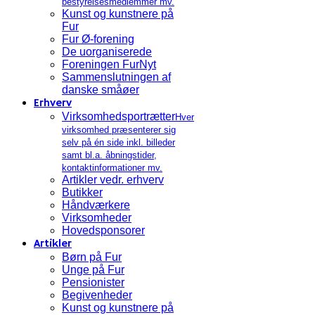
bestyrelsesmedlemmer mv.
Kunst og kunstnere på
Fur
Fur Ø-forening
De uorganiserede
Foreningen FurNyt
Sammenslutningen af
danske småøer
Erhverv
Virksomhedsportrætter
Hver
virksomhed præsenterer sig
selv på én side inkl. billeder
samt bl.a. åbningstider,
kontaktinformationer mv.
Artikler vedr. erhverv
Butikker
Håndværkere
Virksomheder
Hovedsponsorer
Artikler
Børn på Fur
Unge på Fur
Pensionister
Begivenheder
Kunst og kunstnere på