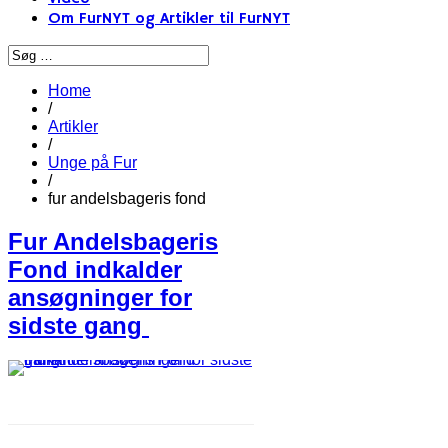
Om FurNYT og Artikler til FurNYT
Home
/
Artikler
/
Unge på Fur
/
fur andelsbageris fond
Fur Andelsbageris
Fond indkalder
ansøgninger for
sidste gang