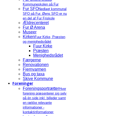
Kommuneskolen på Fur
Fur SFO
Nedlagt kommunal
SFO på Fur. Øens SFO er nu
en del af Fur Friskole
Ældrecenteret
Fur Ø Arena
Museer
Kirken
Fuur Kirke, Præsten
og menighedsrådet
Fuur Kirke
Præsten
Menighedsrådet
Færgerne
Renovationen
Fjernvarmen
Bus og taxa
Skive Kommune
Foreninger
Foreningsportrætter
Hver
forening præsenterer sig selv
på én side inkl. billeder samt
en række relevante
informationer -
kontaktinformationer,