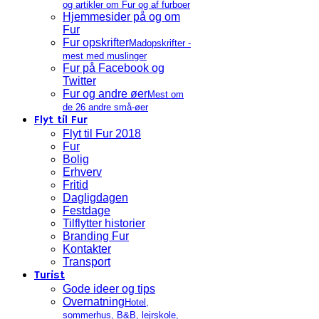
og artikler om Fur og af furboer
Hjemmesider på og om
Fur
Fur opskrifter
Madopskrifter -
mest med muslinger
Fur på Facebook og
Twitter
Fur og andre øer
Mest om
de 26 andre små-øer
Flyt til Fur
Flyt til Fur 2018
Fur
Bolig
Erhverv
Fritid
Dagligdagen
Festdage
Tilflytter historier
Branding Fur
Kontakter
Transport
Turist
Gode ideer og tips
Overnatning
Hotel,
sommerhus, B&B, lejrskole,