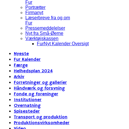
Fur
Portrætter
Firmanyt
Læserbreve fra og om
Fur
Pressemeddelelser
Nyt fra Små-Øerne
Værktøjskassen
FurNyt Kalender Oversigt
Nyeste
Fur Kalender
Færge
Helhedsplan 2024
Arkiv
Forretninger og gallerier
Håndværk og forsyning
Fonde og foreninger
Institutioner
Overnatning
Spisesteder
Transport og produktion
Produktionsvirksomheder
Video