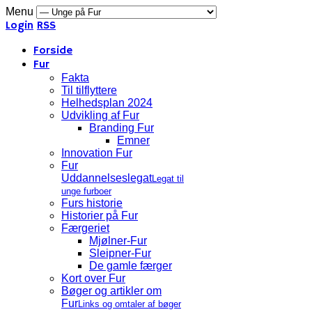
Menu
Login
RSS
Forside
Fur
Fakta
Til tilflyttere
Helhedsplan 2024
Udvikling af Fur
Branding Fur
Emner
Innovation Fur
Fur
Uddannelseslegat
Legat til
unge furboer
Furs historie
Historier på Fur
Færgeriet
Mjølner-Fur
Sleipner-Fur
De gamle færger
Kort over Fur
Bøger og artikler om
Fur
Links og omtaler af bøger