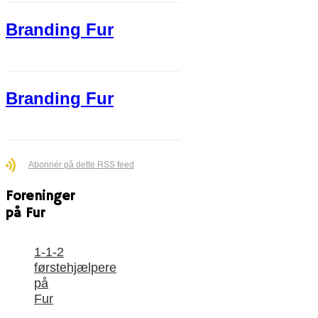
Branding Fur
Branding Fur
Abonnér på dette RSS feed
Foreninger
på Fur
1-1-2
førstehjælpere
på
Fur