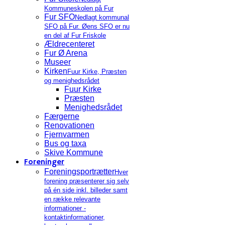
Kommuneskolen på Fur
Fur SFO
Nedlagt kommunal
SFO på Fur. Øens SFO er nu
en del af Fur Friskole
Ældrecenteret
Fur Ø Arena
Museer
Kirken
Fuur Kirke, Præsten
og menighedsrådet
Fuur Kirke
Præsten
Menighedsrådet
Færgerne
Renovationen
Fjernvarmen
Bus og taxa
Skive Kommune
Foreninger
Foreningsportrætter
Hver
forening præsenterer sig selv
på én side inkl. billeder samt
en række relevante
informationer -
kontaktinformationer,