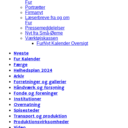
Fur
Portrætter
Firmanyt
Læserbreve fra og om
Fur
Pressemeddelelser
Nyt fra Små-Øerne
Værktøjskassen
FurNyt Kalender Oversigt
Nyeste
Fur Kalender
Færge
Helhedsplan 2024
Arkiv
Forretninger og gallerier
Håndværk og forsyning
Fonde og foreninger
Institutioner
Overnatning
Spisesteder
Transport og produktion
Produktionsvirksomheder
Video