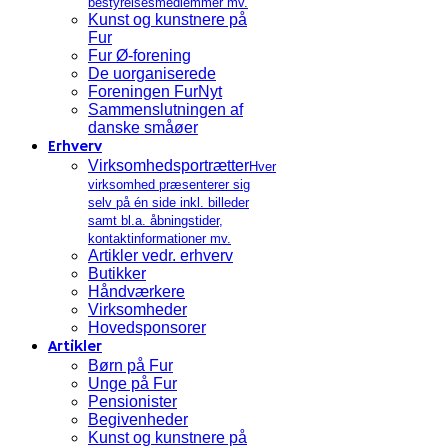
bestyrelsesmedlemmer mv.
Kunst og kunstnere på
Fur
Fur Ø-forening
De uorganiserede
Foreningen FurNyt
Sammenslutningen af
danske småøer
Erhverv
Virksomhedsportrætter
Hver
virksomhed præsenterer sig
selv på én side inkl. billeder
samt bl.a. åbningstider,
kontaktinformationer mv.
Artikler vedr. erhverv
Butikker
Håndværkere
Virksomheder
Hovedsponsorer
Artikler
Børn på Fur
Unge på Fur
Pensionister
Begivenheder
Kunst og kunstnere på