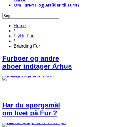
Om FurNYT og Artikler til FurNYT
Home
/
Flyt til Fur
/
Branding Fur
Furboer og andre
øboer indtager Århus
Har du spørgsmål
om livet på Fur ?