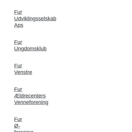
Fur
Udviklingsselskab
Aps
Fur
Ungdomsklub
Fur
Venstre
Fur
Ældrecenters
Venneforening
Fur
Ø-