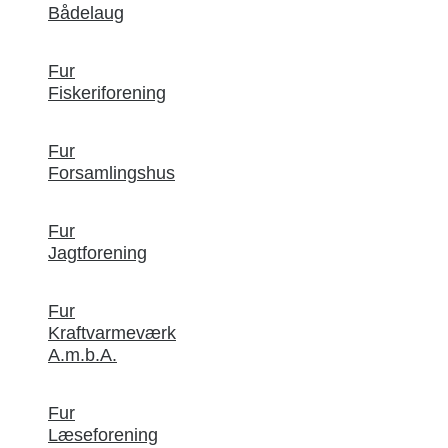
Bådelaug
Fur
Fiskeriforening
Fur
Forsamlingshus
Fur
Jagtforening
Fur
Kraftvarmeværk
A.m.b.A.
Fur
Læseforening