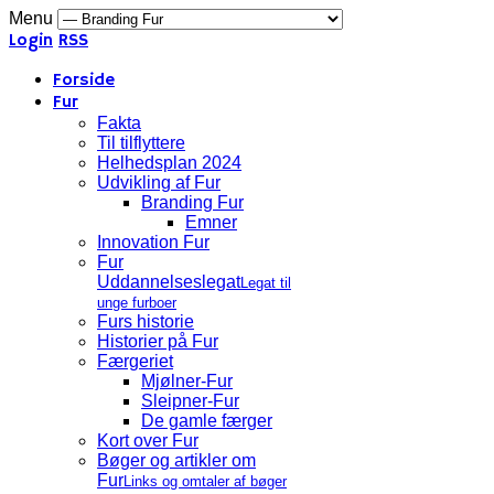
Menu
Login
RSS
Forside
Fur
Fakta
Til tilflyttere
Helhedsplan 2024
Udvikling af Fur
Branding Fur
Emner
Innovation Fur
Fur
Uddannelseslegat
Legat til
unge furboer
Furs historie
Historier på Fur
Færgeriet
Mjølner-Fur
Sleipner-Fur
De gamle færger
Kort over Fur
Bøger og artikler om
Fur
Links og omtaler af bøger