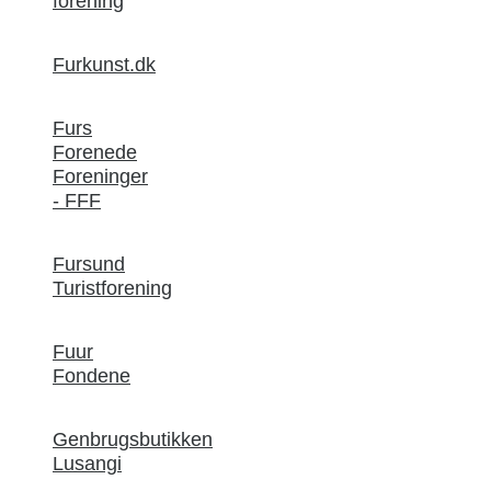
forening
Furkunst.dk
Furs
Forenede
Foreninger
- FFF
Fursund
Turistforening
Fuur
Fondene
Genbrugsbutikken
Lusangi