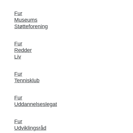
Fur
Museums
Støtteforening
Fur
Redder
Liv
Fur
Tennisklub
Fur
Uddannelseslegat
Fur
Udviklingsråd