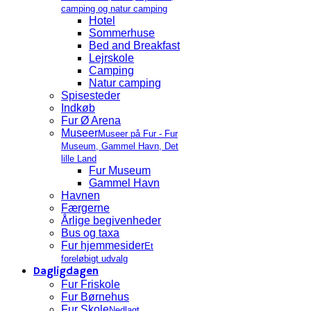
camping og natur camping
Hotel
Sommerhuse
Bed and Breakfast
Lejrskole
Camping
Natur camping
Spisesteder
Indkøb
Fur Ø Arena
Museer
Museer på Fur - Fur
Museum, Gammel Havn, Det
lille Land
Fur Museum
Gammel Havn
Havnen
Færgerne
Årlige begivenheder
Bus og taxa
Fur hjemmesider
Et
foreløbigt udvalg
Dagligdagen
Fur Friskole
Fur Børnehus
Fur Skole
Nedlagt