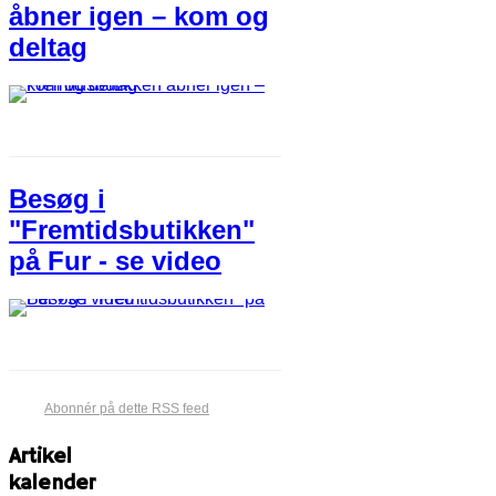
åbner igen – kom og
deltag
Besøg i
"Fremtidsbutikken"
på Fur - se video
Abonnér på dette RSS feed
Artikel
kalender