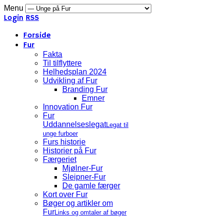
Menu
Login
RSS
Forside
Fur
Fakta
Til tilflyttere
Helhedsplan 2024
Udvikling af Fur
Branding Fur
Emner
Innovation Fur
Fur
Uddannelseslegat
Legat til
unge furboer
Furs historie
Historier på Fur
Færgeriet
Mjølner-Fur
Sleipner-Fur
De gamle færger
Kort over Fur
Bøger og artikler om
Fur
Links og omtaler af bøger