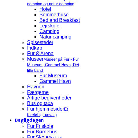
camping og natur camping
Hotel
Sommerhuse
Bed and Breakfast
Lejrskole
Camping
Natur camping
Spisesteder
Indkøb
Fur Ø Arena
Museer
Museer på Fur - Fur
Museum, Gammel Havn, Det
lille Land
Fur Museum
Gammel Havn
Havnen
Færgerne
Årlige begivenheder
Bus og taxa
Fur hjemmesider
Et
foreløbigt udvalg
Dagligdagen
Fur Friskole
Fur Børnehus
Fur Skole
Nedlagt