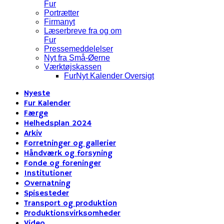
Fur
Portrætter
Firmanyt
Læserbreve fra og om
Fur
Pressemeddelelser
Nyt fra Små-Øerne
Værktøjskassen
FurNyt Kalender Oversigt
Nyeste
Fur Kalender
Færge
Helhedsplan 2024
Arkiv
Forretninger og gallerier
Håndværk og forsyning
Fonde og foreninger
Institutioner
Overnatning
Spisesteder
Transport og produktion
Produktionsvirksomheder
Video