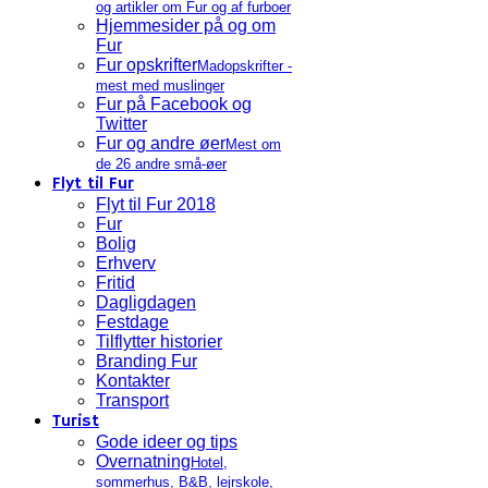
og artikler om Fur og af furboer
Hjemmesider på og om
Fur
Fur opskrifter
Madopskrifter -
mest med muslinger
Fur på Facebook og
Twitter
Fur og andre øer
Mest om
de 26 andre små-øer
Flyt til Fur
Flyt til Fur 2018
Fur
Bolig
Erhverv
Fritid
Dagligdagen
Festdage
Tilflytter historier
Branding Fur
Kontakter
Transport
Turist
Gode ideer og tips
Overnatning
Hotel,
sommerhus, B&B, lejrskole,