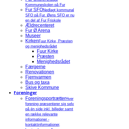
Kommuneskolen på Fur
Fur SFO
Nedlagt kommunal
SFO på Fur. Øens SFO er nu
en del af Fur Friskole
Ældrecenteret
Fur Ø Arena
Museer
Kirken
Fuur Kirke, Præsten
og menighedsrådet
Fuur Kirke
Præsten
Menighedsrådet
Færgerne
Renovationen
Fjernvarmen
Bus og taxa
Skive Kommune
Foreninger
Foreningsportrætter
Hver
forening præsenterer sig selv
på én side inkl. billeder samt
en række relevante
informationer -
kontaktinformationer,