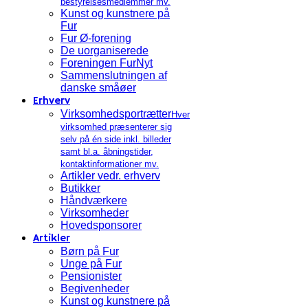
bestyrelsesmedlemmer mv.
Kunst og kunstnere på
Fur
Fur Ø-forening
De uorganiserede
Foreningen FurNyt
Sammenslutningen af
danske småøer
Erhverv
Virksomhedsportrætter
Hver
virksomhed præsenterer sig
selv på én side inkl. billeder
samt bl.a. åbningstider,
kontaktinformationer mv.
Artikler vedr. erhverv
Butikker
Håndværkere
Virksomheder
Hovedsponsorer
Artikler
Børn på Fur
Unge på Fur
Pensionister
Begivenheder
Kunst og kunstnere på