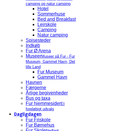
camping og natur camping
Hotel
Sommerhuse
Bed and Breakfast
Lejrskole
Camping
Natur camping
Spisesteder
Indkøb
Fur Ø Arena
Museer
Museer på Fur - Fur
Museum, Gammel Havn, Det
lille Land
Fur Museum
Gammel Havn
Havnen
Færgerne
Årlige begivenheder
Bus og taxa
Fur hjemmesider
Et
foreløbigt udvalg
Dagligdagen
Fur Friskole
Fur Børnehus
Fur Skole
Nedlagt