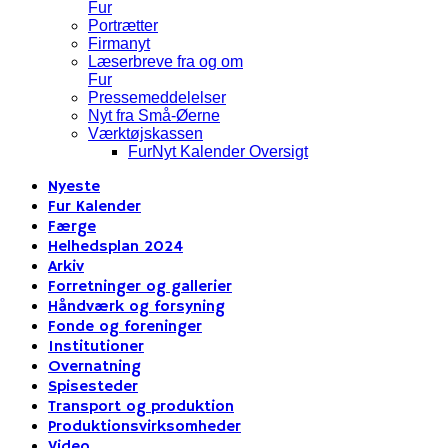
Fur
Portrætter
Firmanyt
Læserbreve fra og om
Fur
Pressemeddelelser
Nyt fra Små-Øerne
Værktøjskassen
FurNyt Kalender Oversigt
Nyeste
Fur Kalender
Færge
Helhedsplan 2024
Arkiv
Forretninger og gallerier
Håndværk og forsyning
Fonde og foreninger
Institutioner
Overnatning
Spisesteder
Transport og produktion
Produktionsvirksomheder
Video