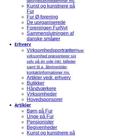
bestyrelsesmedlemmer mv.
Kunst og kunstnere på
Fur
Fur Ø-forening
De uorganiserede
Foreningen FurNyt
Sammenslutningen af
danske småøer
Erhverv
Virksomhedsportrætter
Hver
virksomhed præsenterer sig
selv på én side inkl. billeder
samt bl.a. åbningstider,
kontaktinformationer mv.
Artikler vedr. erhverv
Butikker
Håndværkere
Virksomheder
Hovedsponsorer
Artikler
Børn på Fur
Unge på Fur
Pensionister
Begivenheder
Kunst og kunstnere på