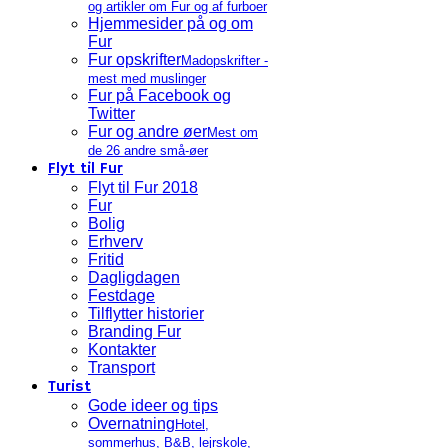
og artikler om Fur og af furboer
Hjemmesider på og om
Fur
Fur opskrifter
Madopskrifter -
mest med muslinger
Fur på Facebook og
Twitter
Fur og andre øer
Mest om
de 26 andre små-øer
Flyt til Fur
Flyt til Fur 2018
Fur
Bolig
Erhverv
Fritid
Dagligdagen
Festdage
Tilflytter historier
Branding Fur
Kontakter
Transport
Turist
Gode ideer og tips
Overnatning
Hotel,
sommerhus, B&B, lejrskole,