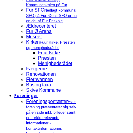
Kommuneskolen på Fur
Fur SFO
Nedlagt kommunal
SFO på Fur. Øens SFO er nu
en del af Fur Friskole
Ældrecenteret
Fur Ø Arena
Museer
Kirken
Fuur Kirke, Præsten
og menighedsrådet
Fuur Kirke
Præsten
Menighedsrådet
Færgerne
Renovationen
Fjernvarmen
Bus og taxa
Skive Kommune
Foreninger
Foreningsportrætter
Hver
forening præsenterer sig selv
på én side inkl. billeder samt
en række relevante
informationer -
kontaktinformationer,