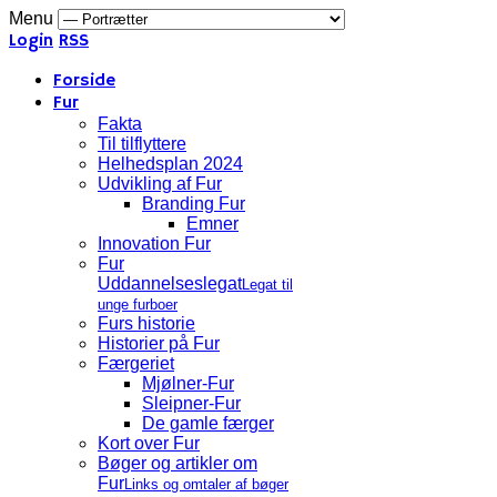
Menu
Login
RSS
Forside
Fur
Fakta
Til tilflyttere
Helhedsplan 2024
Udvikling af Fur
Branding Fur
Emner
Innovation Fur
Fur
Uddannelseslegat
Legat til
unge furboer
Furs historie
Historier på Fur
Færgeriet
Mjølner-Fur
Sleipner-Fur
De gamle færger
Kort over Fur
Bøger og artikler om
Fur
Links og omtaler af bøger