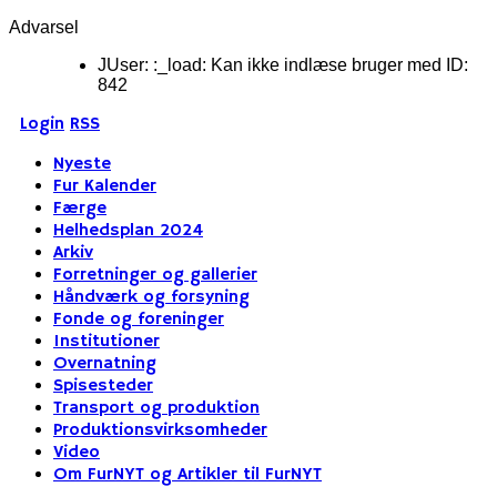
Advarsel
JUser: :_load: Kan ikke indlæse bruger med ID:
842
Login
RSS
Nyeste
Fur Kalender
Færge
Helhedsplan 2024
Arkiv
Forretninger og gallerier
Håndværk og forsyning
Fonde og foreninger
Institutioner
Overnatning
Spisesteder
Transport og produktion
Produktionsvirksomheder
Video
Om FurNYT og Artikler til FurNYT