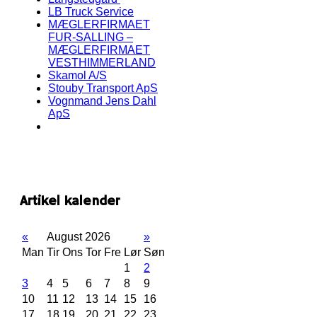
LB Truck Service
MÆGLERFIRMAET
FUR-SALLING –
MÆGLERFIRMAET
VESTHIMMERLAND
Skamol A/S
Stouby Transport ApS
Vognmand Jens Dahl
ApS
Artikel kalender
«
August 2026
»
Man
Tir
Ons
Tor
Fre
Lør
Søn
1
2
3
4
5
6
7
8
9
10
11
12
13
14
15
16
17
18
19
20
21
22
23