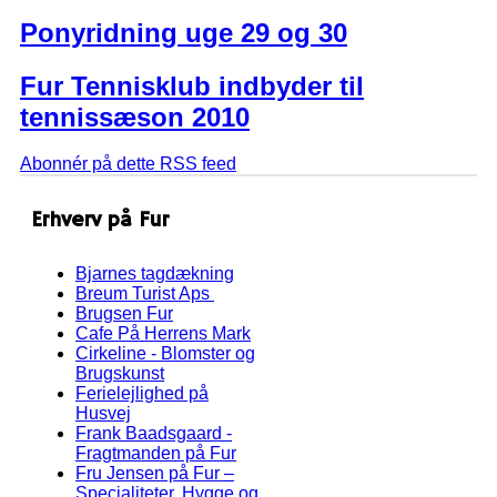
Ponyridning uge 29 og 30
Fur Tennisklub indbyder til
tennissæson 2010
Abonnér på dette RSS feed
Erhverv på Fur
Bjarnes tagdækning
Breum Turist Aps
Brugsen Fur
Cafe På Herrens Mark
Cirkeline - Blomster og
Brugskunst
Ferielejlighed på
Husvej
Frank Baadsgaard -
Fragtmanden på Fur
Fru Jensen på Fur –
Specialiteter, Hygge og