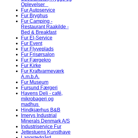
Oplevelser
Fur Autoservice
Fur Bryghus
Fur Camping -
Restaurant Raakilde -
Bed & Breakfast
Fur El-Service
Fur Event
Fur Flyveplads
Fur Frisørsalon
Fur Færgekro
Fur Kirke
Fur Kraftvarmeværk
A.m.b.A.
Fur Museum
Fursund Færgeri
Havens Deli - café,
mikrobageri og
madhus
Hindkjærhus B&B
Imerys Industrial
Minerals Denmark A/S
Industriservice Fur
Jettestuens Kunsthave
Langstedgård