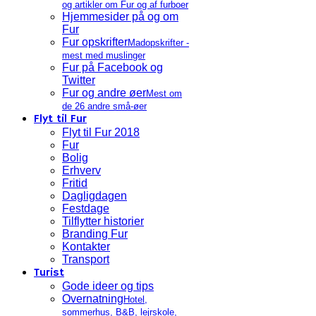
og artikler om Fur og af furboer
Hjemmesider på og om
Fur
Fur opskrifter
Madopskrifter -
mest med muslinger
Fur på Facebook og
Twitter
Fur og andre øer
Mest om
de 26 andre små-øer
Flyt til Fur
Flyt til Fur 2018
Fur
Bolig
Erhverv
Fritid
Dagligdagen
Festdage
Tilflytter historier
Branding Fur
Kontakter
Transport
Turist
Gode ideer og tips
Overnatning
Hotel,
sommerhus, B&B, lejrskole,