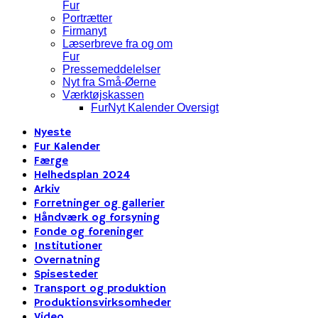
Fur
Portrætter
Firmanyt
Læserbreve fra og om
Fur
Pressemeddelelser
Nyt fra Små-Øerne
Værktøjskassen
FurNyt Kalender Oversigt
Nyeste
Fur Kalender
Færge
Helhedsplan 2024
Arkiv
Forretninger og gallerier
Håndværk og forsyning
Fonde og foreninger
Institutioner
Overnatning
Spisesteder
Transport og produktion
Produktionsvirksomheder
Video