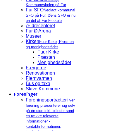
Kommuneskolen på Fur
Fur SFO
Nedlagt kommunal
SFO på Fur. Øens SFO er nu
en del af Fur Friskole
Ældrecenteret
Fur Ø Arena
Museer
Kirken
Fuur Kirke, Præsten
og menighedsrådet
Fuur Kirke
Præsten
Menighedsrådet
Færgerne
Renovationen
Fjernvarmen
Bus og taxa
Skive Kommune
Foreninger
Foreningsportrætter
Hver
forening præsenterer sig selv
på én side inkl. billeder samt
en række relevante
informationer -
kontaktinformationer,