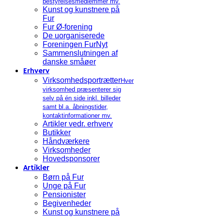
bestyrelsesmedlemmer mv.
Kunst og kunstnere på
Fur
Fur Ø-forening
De uorganiserede
Foreningen FurNyt
Sammenslutningen af
danske småøer
Erhverv
Virksomhedsportrætter
Hver
virksomhed præsenterer sig
selv på én side inkl. billeder
samt bl.a. åbningstider,
kontaktinformationer mv.
Artikler vedr. erhverv
Butikker
Håndværkere
Virksomheder
Hovedsponsorer
Artikler
Børn på Fur
Unge på Fur
Pensionister
Begivenheder
Kunst og kunstnere på