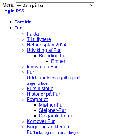
Menu
Login
RSS
Forside
Fur
Fakta
Til tilflyttere
Helhedsplan 2024
Udvikling af Fur
Branding Fur
Emner
Innovation Fur
Fur
Uddannelseslegat
Legat til
unge furboer
Furs historie
Historier på Fur
Færgeriet
Mjølner-Fur
Sleipner-Fur
De gamle færger
Kort over Fur
Bøger og artikler om
Fur
Links og omtaler af bøger