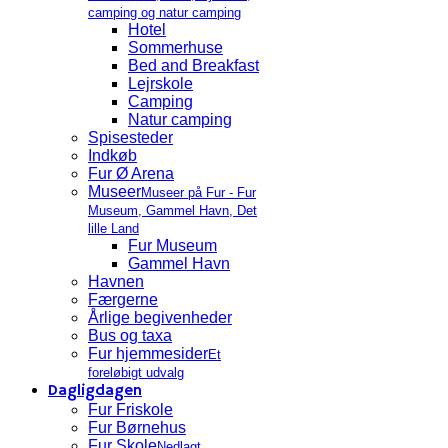
camping og natur camping
Hotel
Sommerhuse
Bed and Breakfast
Lejrskole
Camping
Natur camping
Spisesteder
Indkøb
Fur Ø Arena
Museer
Museer på Fur - Fur
Museum, Gammel Havn, Det
lille Land
Fur Museum
Gammel Havn
Havnen
Færgerne
Årlige begivenheder
Bus og taxa
Fur hjemmesider
Et
foreløbigt udvalg
Dagligdagen
Fur Friskole
Fur Børnehus
Fur Skole
Nedlagt