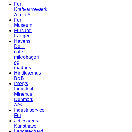
Fur
Kraftvarmeværk
A.m.b.A.
Fur
Museum
Fursund
Færgeri
Havens
Deli -
café,
mikrobageri
og
madhus
Hindkjærhus
B&B
Imerys
Industrial
Minerals
Denmark
A/S
Industriservice
Fur
Jettestuens
Kunsthave
Langstedgård