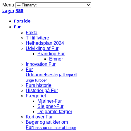
Menu
Login
RSS
Forside
Fur
Fakta
Til tilflyttere
Helhedsplan 2024
Udvikling af Fur
Branding Fur
Emner
Innovation Fur
Fur
Uddannelseslegat
Legat til
unge furboer
Furs historie
Historier på Fur
Færgeriet
Mjølner-Fur
Sleipner-Fur
De gamle færger
Kort over Fur
Bøger og artikler om
Fur
Links og omtaler af bøger