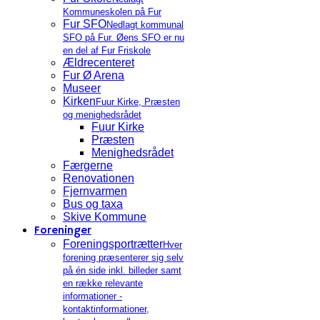
Kommuneskolen på Fur
Fur SFO
Nedlagt kommunal
SFO på Fur. Øens SFO er nu
en del af Fur Friskole
Ældrecenteret
Fur Ø Arena
Museer
Kirken
Fuur Kirke, Præsten
og menighedsrådet
Fuur Kirke
Præsten
Menighedsrådet
Færgerne
Renovationen
Fjernvarmen
Bus og taxa
Skive Kommune
Foreninger
Foreningsportrætter
Hver
forening præsenterer sig selv
på én side inkl. billeder samt
en række relevante
informationer -
kontaktinformationer,