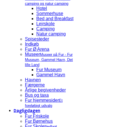
camping og natur camping
Hotel
Sommerhuse
Bed and Breakfast
Lejrskole
Camping
Natur camping
Spisesteder
Indkøb
Fur Ø Arena
Museer
Museer på Fur - Fur
Museum, Gammel Havn, Det
lille Land
Fur Museum
Gammel Havn
Havnen
Færgerne
Årlige begivenheder
Bus og taxa
Fur hjemmesider
Et
foreløbigt udvalg
Dagligdagen
Fur Friskole
Fur Børnehus
Fur Skole
Nedlagt