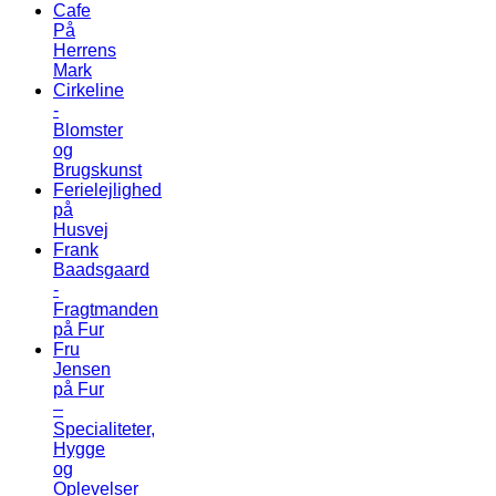
Cafe
På
Herrens
Mark
Cirkeline
-
Blomster
og
Brugskunst
Ferielejlighed
på
Husvej
Frank
Baadsgaard
-
Fragtmanden
på Fur
Fru
Jensen
på Fur
–
Specialiteter,
Hygge
og
Oplevelser