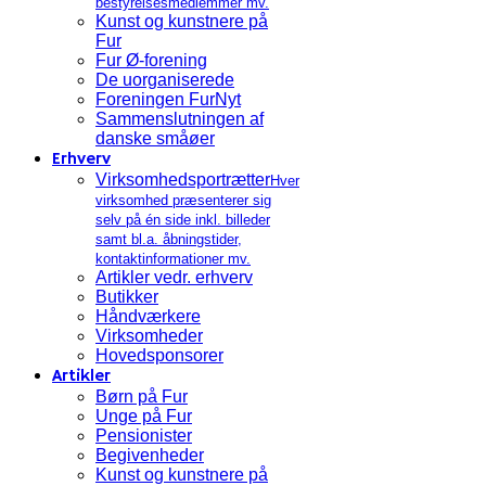
bestyrelsesmedlemmer mv.
Kunst og kunstnere på
Fur
Fur Ø-forening
De uorganiserede
Foreningen FurNyt
Sammenslutningen af
danske småøer
Erhverv
Virksomhedsportrætter
Hver
virksomhed præsenterer sig
selv på én side inkl. billeder
samt bl.a. åbningstider,
kontaktinformationer mv.
Artikler vedr. erhverv
Butikker
Håndværkere
Virksomheder
Hovedsponsorer
Artikler
Børn på Fur
Unge på Fur
Pensionister
Begivenheder
Kunst og kunstnere på