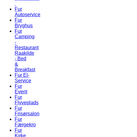
Fur
Autoservice
Fur
Bryghus
Fur
Camping
-
Restaurant
Raakilde
- Bed
&
Breakfast
Fur El-
Service
Fur
Event
Fur
Flyveplads
Fur
Frisørsalon
Fur
Færgekro
Fur
Kirke