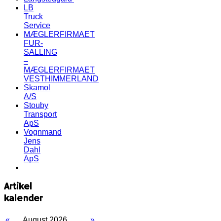
LB
Truck
Service
MÆGLERFIRMAET
FUR-
SALLING
–
MÆGLERFIRMAET
VESTHIMMERLAND
Skamol
A/S
Stouby
Transport
ApS
Vognmand
Jens
Dahl
ApS
Artikel
kalender
«
August 2026
»