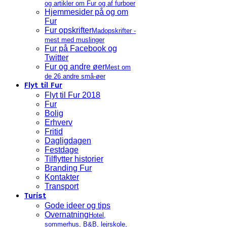
og artikler om Fur og af furboer
Hjemmesider på og om
Fur
Fur opskrifter
Madopskrifter -
mest med muslinger
Fur på Facebook og
Twitter
Fur og andre øer
Mest om
de 26 andre små-øer
Flyt til Fur
Flyt til Fur 2018
Fur
Bolig
Erhverv
Fritid
Dagligdagen
Festdage
Tilflytter historier
Branding Fur
Kontakter
Transport
Turist
Gode ideer og tips
Overnatning
Hotel,
sommerhus, B&B, lejrskole,