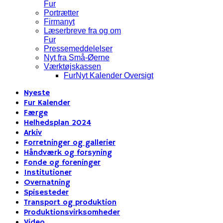
Fur
Portrætter
Firmanyt
Læserbreve fra og om
Fur
Pressemeddelelser
Nyt fra Små-Øerne
Værktøjskassen
FurNyt Kalender Oversigt
Nyeste
Fur Kalender
Færge
Helhedsplan 2024
Arkiv
Forretninger og gallerier
Håndværk og forsyning
Fonde og foreninger
Institutioner
Overnatning
Spisesteder
Transport og produktion
Produktionsvirksomheder
Video