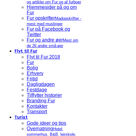
og artikler om Fur og af furboer
Hjemmesider på og om
Fur
Fur opskrifter
Madopskrifter -
mest med muslinger
Fur på Facebook og
Twitter
Fur og andre øer
Mest om
de 26 andre små-øer
Flyt til Fur
Flyt til Fur 2018
Fur
Bolig
Erhverv
Fritid
Dagligdagen
Festdage
Tilflytter historier
Branding Fur
Kontakter
Transport
Turist
Gode ideer og tips
Overnatning
Hotel,
sommerhus, B&B, lejrskole,