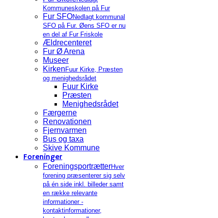
Kommuneskolen på Fur
Fur SFO
Nedlagt kommunal
SFO på Fur. Øens SFO er nu
en del af Fur Friskole
Ældrecenteret
Fur Ø Arena
Museer
Kirken
Fuur Kirke, Præsten
og menighedsrådet
Fuur Kirke
Præsten
Menighedsrådet
Færgerne
Renovationen
Fjernvarmen
Bus og taxa
Skive Kommune
Foreninger
Foreningsportrætter
Hver
forening præsenterer sig selv
på én side inkl. billeder samt
en række relevante
informationer -
kontaktinformationer,