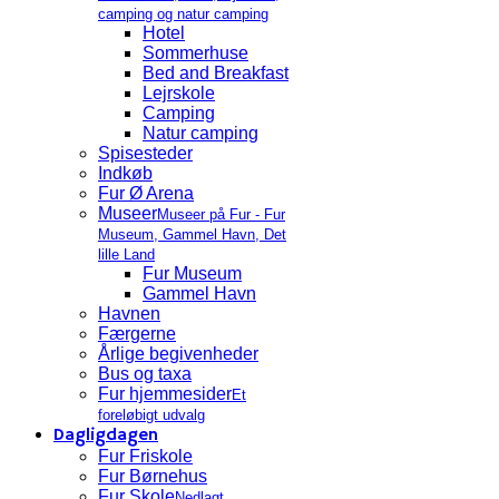
camping og natur camping
Hotel
Sommerhuse
Bed and Breakfast
Lejrskole
Camping
Natur camping
Spisesteder
Indkøb
Fur Ø Arena
Museer
Museer på Fur - Fur
Museum, Gammel Havn, Det
lille Land
Fur Museum
Gammel Havn
Havnen
Færgerne
Årlige begivenheder
Bus og taxa
Fur hjemmesider
Et
foreløbigt udvalg
Dagligdagen
Fur Friskole
Fur Børnehus
Fur Skole
Nedlagt