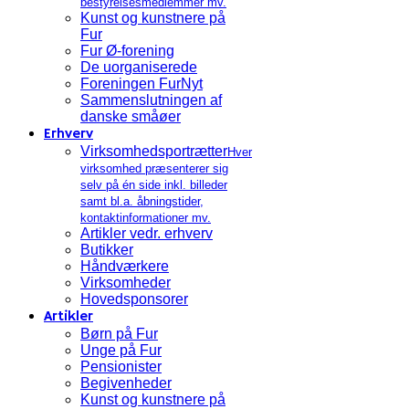
bestyrelsesmedlemmer mv.
Kunst og kunstnere på
Fur
Fur Ø-forening
De uorganiserede
Foreningen FurNyt
Sammenslutningen af
danske småøer
Erhverv
Virksomhedsportrætter
Hver
virksomhed præsenterer sig
selv på én side inkl. billeder
samt bl.a. åbningstider,
kontaktinformationer mv.
Artikler vedr. erhverv
Butikker
Håndværkere
Virksomheder
Hovedsponsorer
Artikler
Børn på Fur
Unge på Fur
Pensionister
Begivenheder
Kunst og kunstnere på