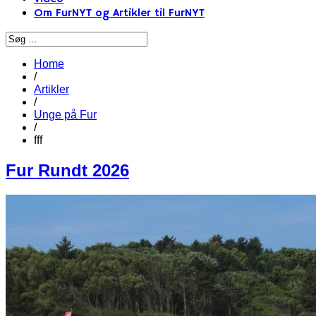
Om FurNYT og Artikler til FurNYT
Home
/
Artikler
/
Unge på Fur
/
fff
Fur Rundt 2026