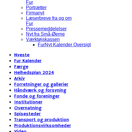
Fur
Portrætter
Firmanyt
Læserbreve fra og om
Fur
Pressemeddelelser
Nyt fra Små-Øerne
Værktøjskassen
FurNyt Kalender Oversigt
Nyeste
Fur Kalender
Færge
Helhedsplan 2024
Arkiv
Forretninger og gallerier
Håndværk og forsyning
Fonde og foreninger
Institutioner
Overnatning
Spisesteder
Transport og produktion
Produktionsvirksomheder
Video