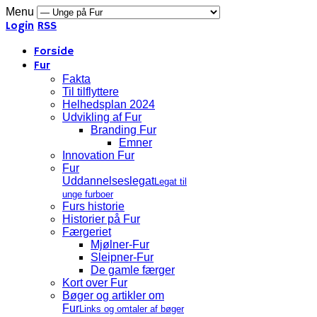
Menu
Login
RSS
Forside
Fur
Fakta
Til tilflyttere
Helhedsplan 2024
Udvikling af Fur
Branding Fur
Emner
Innovation Fur
Fur
Uddannelseslegat
Legat til
unge furboer
Furs historie
Historier på Fur
Færgeriet
Mjølner-Fur
Sleipner-Fur
De gamle færger
Kort over Fur
Bøger og artikler om
Fur
Links og omtaler af bøger