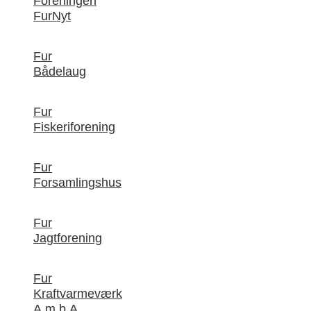
Foreningen
FurNyt
Fur
Bådelaug
Fur
Fiskeriforening
Fur
Forsamlingshus
Fur
Jagtforening
Fur
Kraftvarmeværk
A.m.b.A.