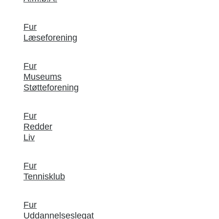
Fur
Læseforening
Fur
Museums
Støtteforening
Fur
Redder
Liv
Fur
Tennisklub
Fur
Uddannelseslegat