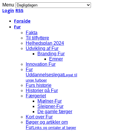
Menu
Login
RSS
Forside
Fur
Fakta
Til tilflyttere
Helhedsplan 2024
Udvikling af Fur
Branding Fur
Emner
Innovation Fur
Fur
Uddannelseslegat
Legat til
unge furboer
Furs historie
Historier på Fur
Færgeriet
Mjølner-Fur
Sleipner-Fur
De gamle færger
Kort over Fur
Bøger og artikler om
Fur
Links og omtaler af bøger