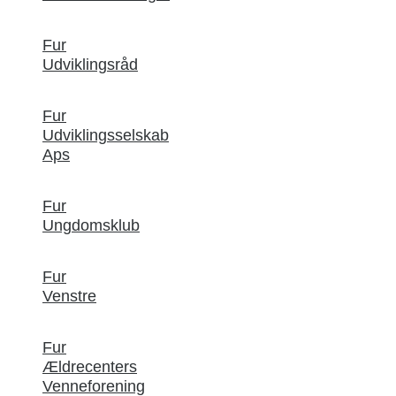
Fur
Udviklingsråd
Fur
Udviklingsselskab
Aps
Fur
Ungdomsklub
Fur
Venstre
Fur
Ældrecenters
Venneforening