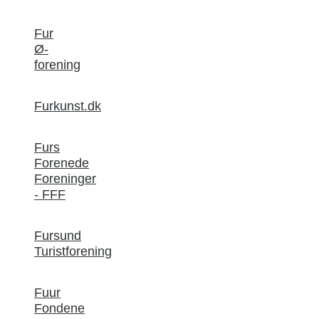
Fur
Ø-
forening
Furkunst.dk
Furs
Forenede
Foreninger
- FFF
Fursund
Turistforening
Fuur
Fondene