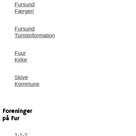
Fursund
Færgeri
Fursund
Turistinformation
Fuur
Kirke
Skive
Kommune
Foreninger
på Fur
1-1-2