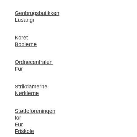
Genbrugsbutikken
Lusangi
Koret
Boblerne
Ordnecentralen
Fur
Strikdamerne
Nørklerne
Støtteforeningen
for
Fur
Friskole