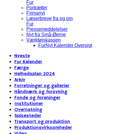
Fur
Portrætter
Firmanyt
Læserbreve fra og om
Fur
Pressemeddelelser
Nyt fra Små-Øerne
Værktøjskassen
FurNyt Kalender Oversigt
Nyeste
Fur Kalender
Færge
Helhedsplan 2024
Arkiv
Forretninger og gallerier
Håndværk og forsyning
Fonde og foreninger
Institutioner
Overnatning
Spisesteder
Transport og produktion
Produktionsvirksomheder
Video