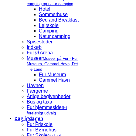
camping og natur camping
Hotel
Sommerhuse
Bed and Breakfast
Lejrskole
Camping
Natur camping
Spisesteder
Indkøb
Fur Ø Arena
Museer
Museer på Fur - Fur
Museum, Gammel Havn, Det
lille Land
Fur Museum
Gammel Havn
Havnen
Færgerne
Årlige begivenheder
Bus og taxa
Fur hjemmesider
Et
foreløbigt udvalg
Dagligdagen
Fur Friskole
Fur Børnehus
Fur Skole
Nedlagt