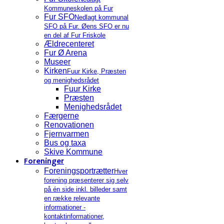
Kommuneskolen på Fur
Fur SFO
Nedlagt kommunal
SFO på Fur. Øens SFO er nu
en del af Fur Friskole
Ældrecenteret
Fur Ø Arena
Museer
Kirken
Fuur Kirke, Præsten
og menighedsrådet
Fuur Kirke
Præsten
Menighedsrådet
Færgerne
Renovationen
Fjernvarmen
Bus og taxa
Skive Kommune
Foreninger
Foreningsportrætter
Hver
forening præsenterer sig selv
på én side inkl. billeder samt
en række relevante
informationer -
kontaktinformationer,