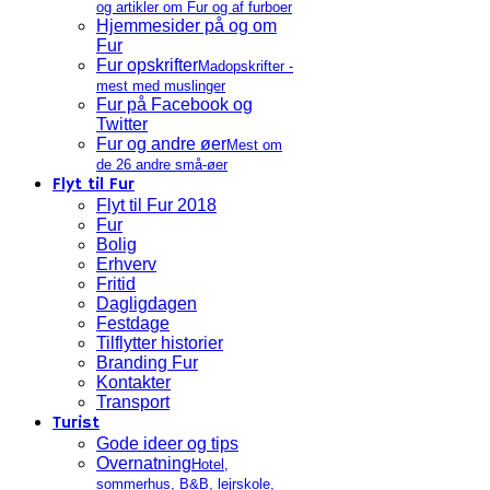
og artikler om Fur og af furboer
Hjemmesider på og om
Fur
Fur opskrifter
Madopskrifter -
mest med muslinger
Fur på Facebook og
Twitter
Fur og andre øer
Mest om
de 26 andre små-øer
Flyt til Fur
Flyt til Fur 2018
Fur
Bolig
Erhverv
Fritid
Dagligdagen
Festdage
Tilflytter historier
Branding Fur
Kontakter
Transport
Turist
Gode ideer og tips
Overnatning
Hotel,
sommerhus, B&B, lejrskole,