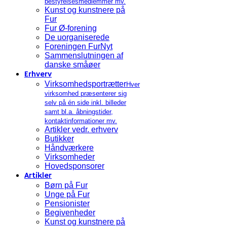
bestyrelsesmedlemmer mv.
Kunst og kunstnere på
Fur
Fur Ø-forening
De uorganiserede
Foreningen FurNyt
Sammenslutningen af
danske småøer
Erhverv
Virksomhedsportrætter
Hver
virksomhed præsenterer sig
selv på én side inkl. billeder
samt bl.a. åbningstider,
kontaktinformationer mv.
Artikler vedr. erhverv
Butikker
Håndværkere
Virksomheder
Hovedsponsorer
Artikler
Børn på Fur
Unge på Fur
Pensionister
Begivenheder
Kunst og kunstnere på