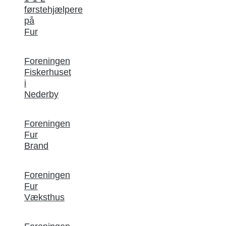
førstehjælpere
på
Fur
Foreningen
Fiskerhuset
i
Nederby
Foreningen
Fur
Brand
Foreningen
Fur
Væksthus