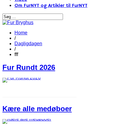
Om FurNYT og Artikler til FurNYT
Home
/
Dagligdagen
/
fff
Fur Rundt 2026
Kære alle medøboer