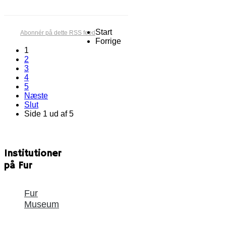
Start
Abonnér på dette RSS feed
Forrige
1
2
3
4
5
Næste
Slut
Side 1 ud af 5
Institutioner
på Fur
Fur
Museum