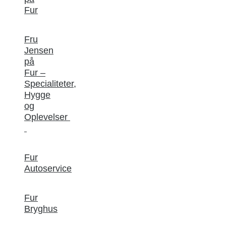
Fur
Fru
Jensen
på
Fur –
Specialiteter,
Hygge
og
Oplevelser
Fur
Autoservice
Fur
Bryghus