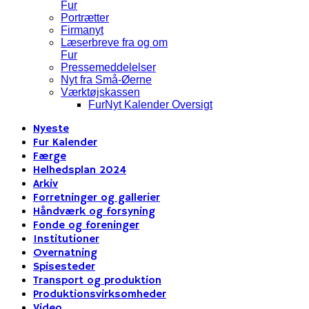
Fur
Portrætter
Firmanyt
Læserbreve fra og om
Fur
Pressemeddelelser
Nyt fra Små-Øerne
Værktøjskassen
FurNyt Kalender Oversigt
Nyeste
Fur Kalender
Færge
Helhedsplan 2024
Arkiv
Forretninger og gallerier
Håndværk og forsyning
Fonde og foreninger
Institutioner
Overnatning
Spisesteder
Transport og produktion
Produktionsvirksomheder
Video