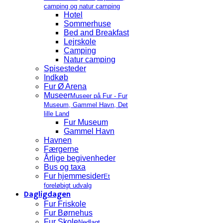
camping og natur camping
Hotel
Sommerhuse
Bed and Breakfast
Lejrskole
Camping
Natur camping
Spisesteder
Indkøb
Fur Ø Arena
Museer
Museer på Fur - Fur
Museum, Gammel Havn, Det
lille Land
Fur Museum
Gammel Havn
Havnen
Færgerne
Årlige begivenheder
Bus og taxa
Fur hjemmesider
Et
foreløbigt udvalg
Dagligdagen
Fur Friskole
Fur Børnehus
Fur Skole
Nedlagt