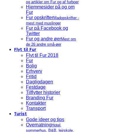
og artikler om Fur og af furboer
Hjemmesider på og om
Fur
Fur opskrifter
Madopskrifter -
mest med muslinger
Fur på Facebook og
Twitter
Fur og andre øer
Mest om
de 26 andre små-øer
Flyt til Fur
Flyt til Fur 2018
Fur
Bolig
Erhverv
Fritid
Dagligdagen
Festdage
Tilflytter historier
Branding Fur
Kontakter
Transport
Turist
Gode ideer og tips
Overnatning
Hotel,
sommerhus, B&B, lejrskole,