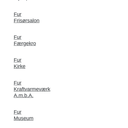
Fur
Frisørsalon
Fur
Færgekro
Fur
Kirke
Fur
Kraftvarmeværk
A.m.b.A.
Fur
Museum