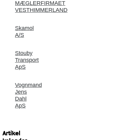
MÆGLERFIRMAET
VESTHIMMERLAND
Skamol
A/S
Stouby
Transport
ApS
Vognmand
Jens
Dahl
ApS
Artikel