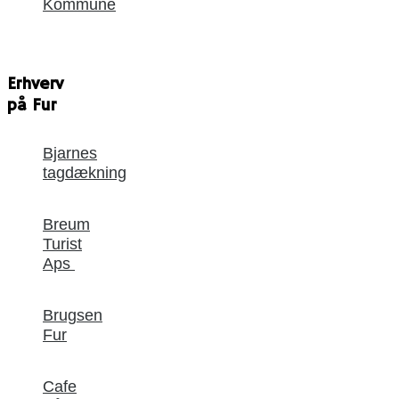
Kommune
Erhverv
på Fur
Bjarnes
tagdækning
Breum
Turist
Aps
Brugsen
Fur
Cafe