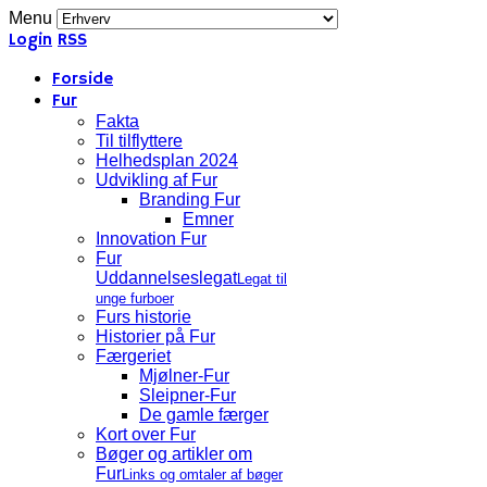
Menu
Login
RSS
Forside
Fur
Fakta
Til tilflyttere
Helhedsplan 2024
Udvikling af Fur
Branding Fur
Emner
Innovation Fur
Fur
Uddannelseslegat
Legat til
unge furboer
Furs historie
Historier på Fur
Færgeriet
Mjølner-Fur
Sleipner-Fur
De gamle færger
Kort over Fur
Bøger og artikler om
Fur
Links og omtaler af bøger