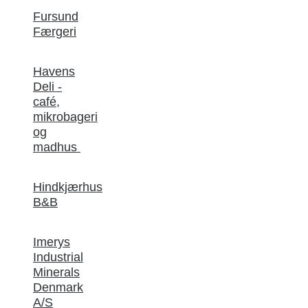
Fursund
Færgeri
Havens
Deli -
café,
mikrobageri
og
madhus
Hindkjærhus
B&B
Imerys
Industrial
Minerals
Denmark
A/S