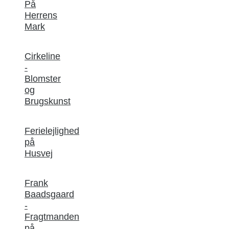
På
Herrens
Mark
Cirkeline
-
Blomster
og
Brugskunst
Ferielejlighed
på
Husvej
Frank
Baadsgaard
-
Fragtmanden
på