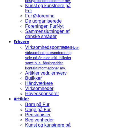
bestyrelsesmedlemmer mv.
Kunst og kunstnere på
Fur
Fur Ø-forening
De uorganiserede
Foreningen FurNyt
Sammenslutningen af
danske småøer
Erhverv
Virksomhedsportrætter
Hver
virksomhed præsenterer sig
selv på én side inkl. billeder
samt bl.a. åbningstider,
kontaktinformationer mv.
Artikler vedr. erhverv
Butikker
Håndværkere
Virksomheder
Hovedsponsorer
Artikler
Børn på Fur
Unge på Fur
Pensionister
Begivenheder
Kunst og kunstnere på