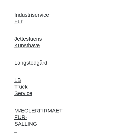
Industriservice
Fur
Jettestuens
Kunsthave
Langstedgård
LB
Truck
Service
MÆGLERFIRMAET
FUR-
SALLING
–