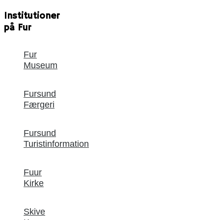
Institutioner
på Fur
Fur
Museum
Fursund
Færgeri
Fursund
Turistinformation
Fuur
Kirke
Skive