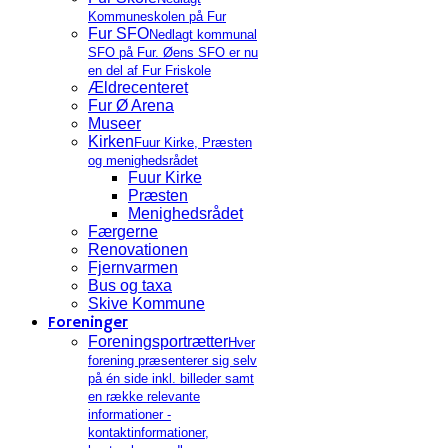
Kommuneskolen på Fur
Fur SFO
Nedlagt kommunal
SFO på Fur. Øens SFO er nu
en del af Fur Friskole
Ældrecenteret
Fur Ø Arena
Museer
Kirken
Fuur Kirke, Præsten
og menighedsrådet
Fuur Kirke
Præsten
Menighedsrådet
Færgerne
Renovationen
Fjernvarmen
Bus og taxa
Skive Kommune
Foreninger
Foreningsportrætter
Hver
forening præsenterer sig selv
på én side inkl. billeder samt
en række relevante
informationer -
kontaktinformationer,