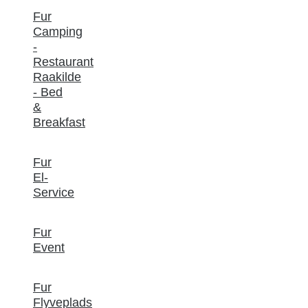
Fur
Camping
-
Restaurant
Raakilde
- Bed
&
Breakfast
Fur
El-
Service
Fur
Event
Fur
Flyveplads