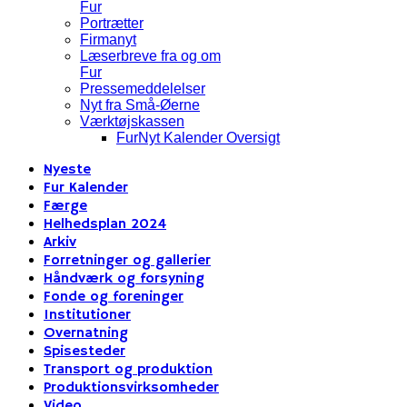
Fur
Portrætter
Firmanyt
Læserbreve fra og om
Fur
Pressemeddelelser
Nyt fra Små-Øerne
Værktøjskassen
FurNyt Kalender Oversigt
Nyeste
Fur Kalender
Færge
Helhedsplan 2024
Arkiv
Forretninger og gallerier
Håndværk og forsyning
Fonde og foreninger
Institutioner
Overnatning
Spisesteder
Transport og produktion
Produktionsvirksomheder
Video