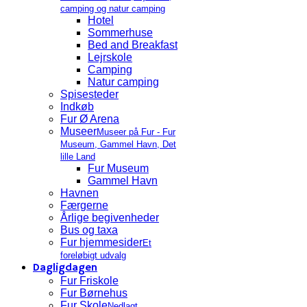
camping og natur camping
Hotel
Sommerhuse
Bed and Breakfast
Lejrskole
Camping
Natur camping
Spisesteder
Indkøb
Fur Ø Arena
Museer
Museer på Fur - Fur
Museum, Gammel Havn, Det
lille Land
Fur Museum
Gammel Havn
Havnen
Færgerne
Årlige begivenheder
Bus og taxa
Fur hjemmesider
Et
foreløbigt udvalg
Dagligdagen
Fur Friskole
Fur Børnehus
Fur Skole
Nedlagt