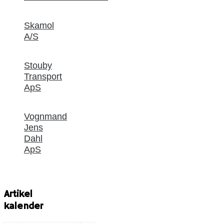
Skamol
A/S
Stouby
Transport
ApS
Vognmand
Jens
Dahl
ApS
Artikel
kalender