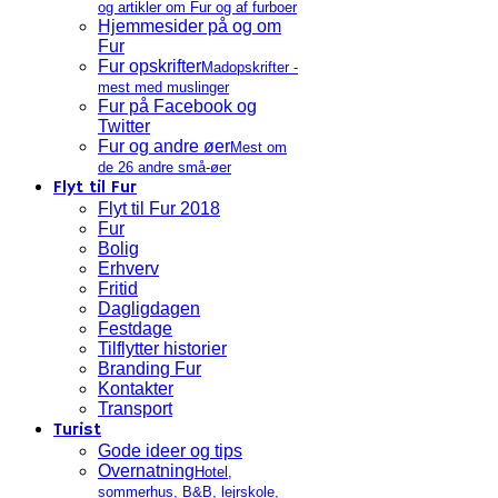
og artikler om Fur og af furboer
Hjemmesider på og om
Fur
Fur opskrifter
Madopskrifter -
mest med muslinger
Fur på Facebook og
Twitter
Fur og andre øer
Mest om
de 26 andre små-øer
Flyt til Fur
Flyt til Fur 2018
Fur
Bolig
Erhverv
Fritid
Dagligdagen
Festdage
Tilflytter historier
Branding Fur
Kontakter
Transport
Turist
Gode ideer og tips
Overnatning
Hotel,
sommerhus, B&B, lejrskole,