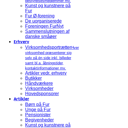
bestyrelsesmedlemmer mv.
Kunst og kunstnere på
Fur
Fur Ø-forening
De uorganiserede
Foreningen FurNyt
Sammenslutningen af
danske småøer
Erhverv
Virksomhedsportrætter
Hver
virksomhed præsenterer sig
selv på én side inkl. billeder
samt bl.a. åbningstider,
kontaktinformationer mv.
Artikler vedr. erhverv
Butikker
Håndværkere
Virksomheder
Hovedsponsorer
Artikler
Børn på Fur
Unge på Fur
Pensionister
Begivenheder
Kunst og kunstnere på