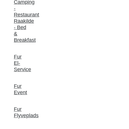
Camping
-
Restaurant
Raakilde
- Bed
&
Breakfast
Fur
El-
Service
Fur
Event
Fur
Flyveplads