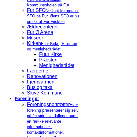
Kommuneskolen på Fur
Fur SFO
Nedlagt kommunal
SFO på Fur. Øens SFO er nu
en del af Fur Friskole
Ældrecenteret
Fur Ø Arena
Museer
Kirken
Fuur Kirke, Præsten
og menighedsrådet
Fuur Kirke
Præsten
Menighedsrådet
Færgerne
Renovationen
Fjernvarmen
Bus og taxa
Skive Kommune
Foreninger
Foreningsportrætter
Hver
forening præsenterer sig selv
på én side inkl. billeder samt
en række relevante
informationer -
kontaktinformationer,