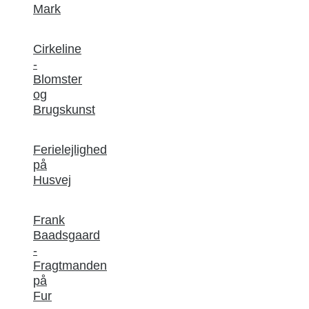
Mark
Cirkeline
-
Blomster
og
Brugskunst
Ferielejlighed
på
Husvej
Frank
Baadsgaard
-
Fragtmanden
på
Fur