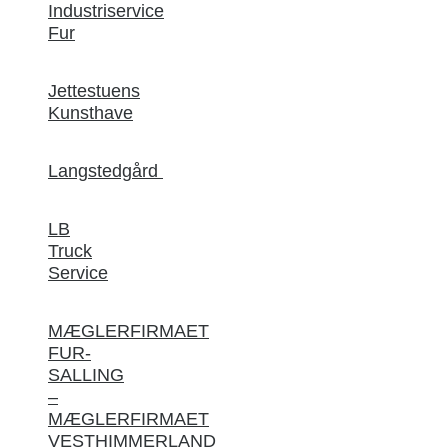
Industriservice
Fur
Jettestuens
Kunsthave
Langstedgård
LB
Truck
Service
MÆGLERFIRMAET
FUR-
SALLING
–
MÆGLERFIRMAET
VESTHIMMERLAND