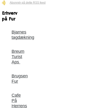
Abonnér på dette RSS feed
Erhverv
på Fur
Bjarnes
tagdækning
Breum
Turist
Aps
Brugsen
Fur
Cafe
På
Herrens