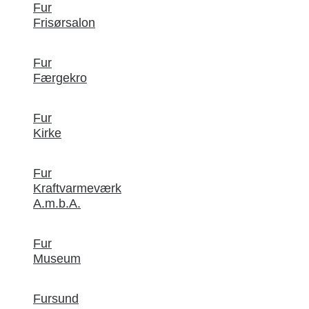
Fur
Frisørsalon
Fur
Færgekro
Fur
Kirke
Fur
Kraftvarmeværk
A.m.b.A.
Fur
Museum
Fursund