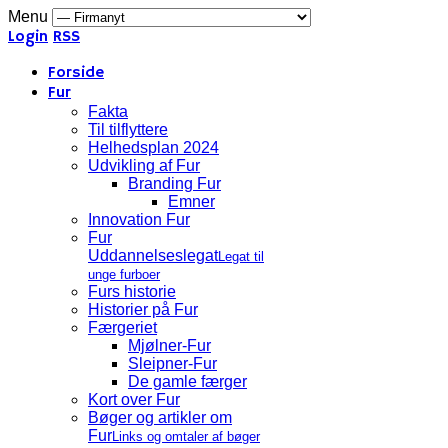
Menu
Login
RSS
Forside
Fur
Fakta
Til tilflyttere
Helhedsplan 2024
Udvikling af Fur
Branding Fur
Emner
Innovation Fur
Fur
Uddannelseslegat
Legat til
unge furboer
Furs historie
Historier på Fur
Færgeriet
Mjølner-Fur
Sleipner-Fur
De gamle færger
Kort over Fur
Bøger og artikler om
Fur
Links og omtaler af bøger