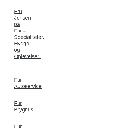
Fru
Jensen
på
Fur –
Specialiteter,
Hygge
og
Oplevelser
Fur
Autoservice
Fur
Bryghus
Fur