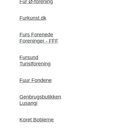
Fur Ø-forening
Furkunst.dk
Furs Forenede
Foreninger - FFF
Fursund
Turistforening
Fuur Fondene
Genbrugsbutikken
Lusangi
Koret Boblerne