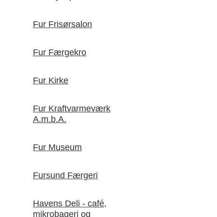
Fur Frisørsalon
Fur Færgekro
Fur Kirke
Fur Kraftvarmeværk
A.m.b.A.
Fur Museum
Fursund Færgeri
Havens Deli - café,
mikrobageri og