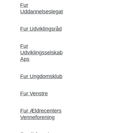
Fur
Uddannelseslegat
Fur Udviklingsråd
Fur
Udviklingsselskab
Aps
Fur Ungdomsklub
Fur Venstre
Fur Ældrecenters
Venneforening