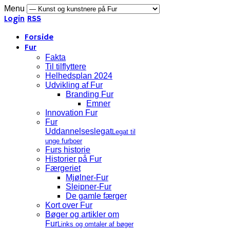
Menu
Login
RSS
Forside
Fur
Fakta
Til tilflyttere
Helhedsplan 2024
Udvikling af Fur
Branding Fur
Emner
Innovation Fur
Fur
Uddannelseslegat
Legat til
unge furboer
Furs historie
Historier på Fur
Færgeriet
Mjølner-Fur
Sleipner-Fur
De gamle færger
Kort over Fur
Bøger og artikler om
Fur
Links og omtaler af bøger