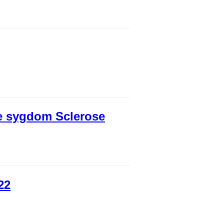
ge sygdom Sclerose
22