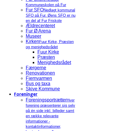
Kommuneskolen på Fur
Fur SFO
Nedlagt kommunal
SFO på Fur. Øens SFO er nu
en del af Fur Friskole
Ældrecenteret
Fur Ø Arena
Museer
Kirken
Fuur Kirke, Præsten
og menighedsrådet
Fuur Kirke
Præsten
Menighedsrådet
Færgerne
Renovationen
Fjernvarmen
Bus og taxa
Skive Kommune
Foreninger
Foreningsportrætter
Hver
forening præsenterer sig selv
på én side inkl. billeder samt
en række relevante
informationer -
kontaktinformationer,