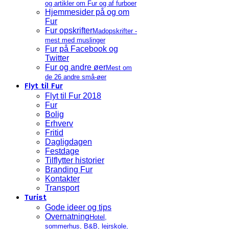
og artikler om Fur og af furboer
Hjemmesider på og om
Fur
Fur opskrifter
Madopskrifter -
mest med muslinger
Fur på Facebook og
Twitter
Fur og andre øer
Mest om
de 26 andre små-øer
Flyt til Fur
Flyt til Fur 2018
Fur
Bolig
Erhverv
Fritid
Dagligdagen
Festdage
Tilflytter historier
Branding Fur
Kontakter
Transport
Turist
Gode ideer og tips
Overnatning
Hotel,
sommerhus, B&B, lejrskole,