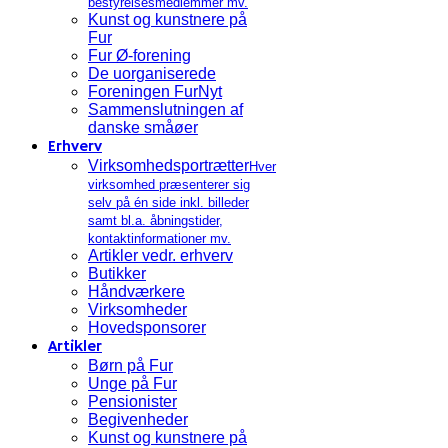
bestyrelsesmedlemmer mv.
Kunst og kunstnere på
Fur
Fur Ø-forening
De uorganiserede
Foreningen FurNyt
Sammenslutningen af
danske småøer
Erhverv
Virksomhedsportrætter
Hver
virksomhed præsenterer sig
selv på én side inkl. billeder
samt bl.a. åbningstider,
kontaktinformationer mv.
Artikler vedr. erhverv
Butikker
Håndværkere
Virksomheder
Hovedsponsorer
Artikler
Børn på Fur
Unge på Fur
Pensionister
Begivenheder
Kunst og kunstnere på