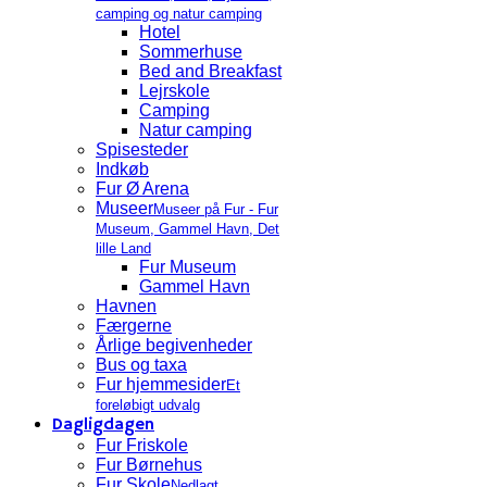
camping og natur camping
Hotel
Sommerhuse
Bed and Breakfast
Lejrskole
Camping
Natur camping
Spisesteder
Indkøb
Fur Ø Arena
Museer
Museer på Fur - Fur
Museum, Gammel Havn, Det
lille Land
Fur Museum
Gammel Havn
Havnen
Færgerne
Årlige begivenheder
Bus og taxa
Fur hjemmesider
Et
foreløbigt udvalg
Dagligdagen
Fur Friskole
Fur Børnehus
Fur Skole
Nedlagt