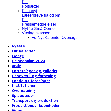
Fur
Portrætter
Firmanyt
Læserbreve fra og om
Fur
Pressemeddelelser
Nyt fra Små-Øerne
Værktøjskassen
FurNyt Kalender Oversigt
Nyeste
Fur Kalender
Færge
Helhedsplan 2024
Arkiv
Forretninger og gallerier
Håndværk og forsyning
Fonde og foreninger
Institutioner
Overnatning
Spisesteder
Transport og produktion
Produktionsvirksomheder
Video