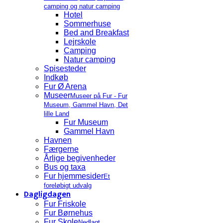
camping og natur camping
Hotel
Sommerhuse
Bed and Breakfast
Lejrskole
Camping
Natur camping
Spisesteder
Indkøb
Fur Ø Arena
Museer
Museer på Fur - Fur
Museum, Gammel Havn, Det
lille Land
Fur Museum
Gammel Havn
Havnen
Færgerne
Årlige begivenheder
Bus og taxa
Fur hjemmesider
Et
foreløbigt udvalg
Dagligdagen
Fur Friskole
Fur Børnehus
Fur Skole
Nedlagt