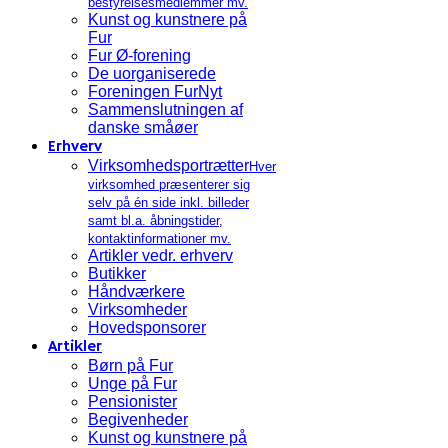
bestyrelsesmedlemmer mv.
Kunst og kunstnere på
Fur
Fur Ø-forening
De uorganiserede
Foreningen FurNyt
Sammenslutningen af
danske småøer
Erhverv
Virksomhedsportrætter
Hver
virksomhed præsenterer sig
selv på én side inkl. billeder
samt bl.a. åbningstider,
kontaktinformationer mv.
Artikler vedr. erhverv
Butikker
Håndværkere
Virksomheder
Hovedsponsorer
Artikler
Børn på Fur
Unge på Fur
Pensionister
Begivenheder
Kunst og kunstnere på