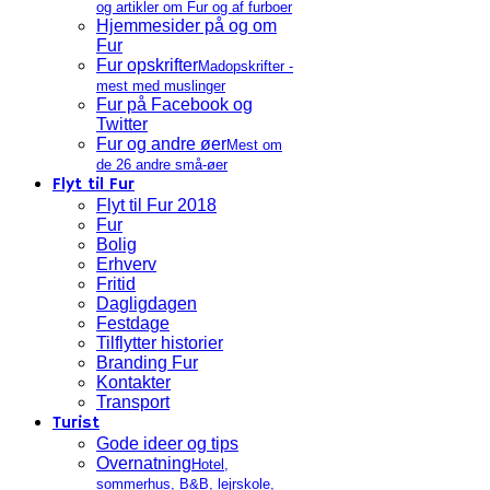
og artikler om Fur og af furboer
Hjemmesider på og om
Fur
Fur opskrifter
Madopskrifter -
mest med muslinger
Fur på Facebook og
Twitter
Fur og andre øer
Mest om
de 26 andre små-øer
Flyt til Fur
Flyt til Fur 2018
Fur
Bolig
Erhverv
Fritid
Dagligdagen
Festdage
Tilflytter historier
Branding Fur
Kontakter
Transport
Turist
Gode ideer og tips
Overnatning
Hotel,
sommerhus, B&B, lejrskole,