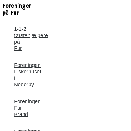
Foreninger
på Fur
1-1-2
førstehjælpere
på
Fur
Foreningen
Fiskerhuset
i
Nederby
Foreningen
Fur
Brand