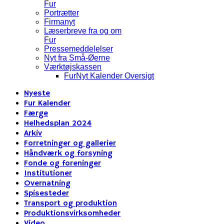
Fur
Portrætter
Firmanyt
Læserbreve fra og om
Fur
Pressemeddelelser
Nyt fra Små-Øerne
Værktøjskassen
FurNyt Kalender Oversigt
Nyeste
Fur Kalender
Færge
Helhedsplan 2024
Arkiv
Forretninger og gallerier
Håndværk og forsyning
Fonde og foreninger
Institutioner
Overnatning
Spisesteder
Transport og produktion
Produktionsvirksomheder
Video