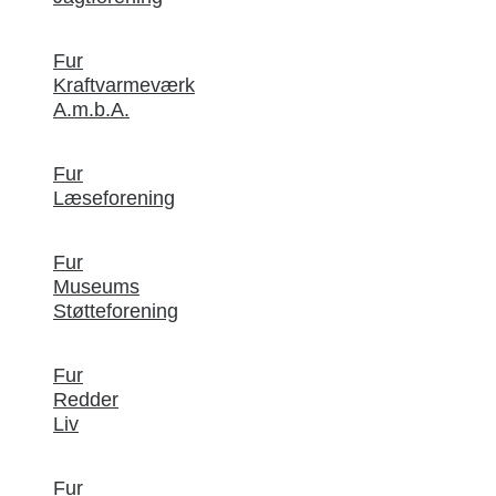
Fur
Kraftvarmeværk
A.m.b.A.
Fur
Læseforening
Fur
Museums
Støtteforening
Fur
Redder
Liv
Fur