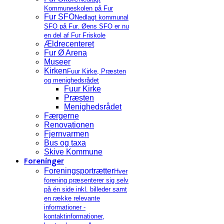
Kommuneskolen på Fur
Fur SFO
Nedlagt kommunal
SFO på Fur. Øens SFO er nu
en del af Fur Friskole
Ældrecenteret
Fur Ø Arena
Museer
Kirken
Fuur Kirke, Præsten
og menighedsrådet
Fuur Kirke
Præsten
Menighedsrådet
Færgerne
Renovationen
Fjernvarmen
Bus og taxa
Skive Kommune
Foreninger
Foreningsportrætter
Hver
forening præsenterer sig selv
på én side inkl. billeder samt
en række relevante
informationer -
kontaktinformationer,