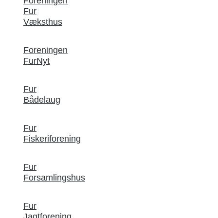
Foreningen
Fur
Væksthus
Foreningen
FurNyt
Fur
Bådelaug
Fur
Fiskeriforening
Fur
Forsamlingshus
Fur
Jagtforening