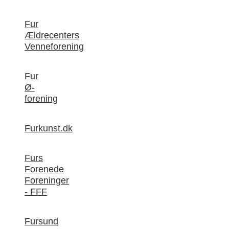
Fur
Ældrecenters
Venneforening
Fur
Ø-
forening
Furkunst.dk
Furs
Forenede
Foreninger
- FFF
Fursund