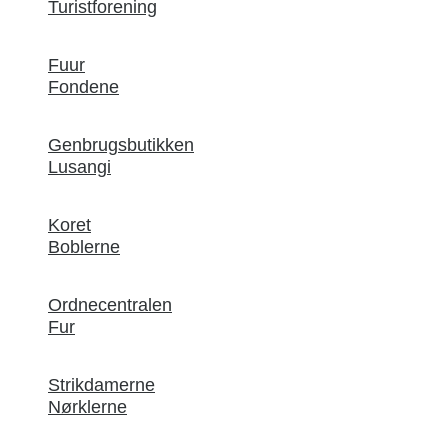
Turistforening
Fuur
Fondene
Genbrugsbutikken
Lusangi
Koret
Boblerne
Ordnecentralen
Fur
Strikdamerne
Nørklerne