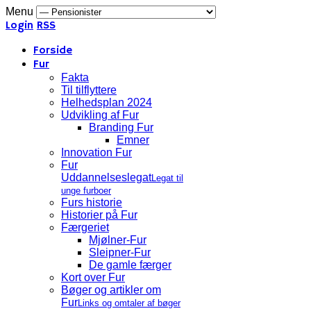
Menu
Login
RSS
Forside
Fur
Fakta
Til tilflyttere
Helhedsplan 2024
Udvikling af Fur
Branding Fur
Emner
Innovation Fur
Fur
Uddannelseslegat
Legat til
unge furboer
Furs historie
Historier på Fur
Færgeriet
Mjølner-Fur
Sleipner-Fur
De gamle færger
Kort over Fur
Bøger og artikler om
Fur
Links og omtaler af bøger