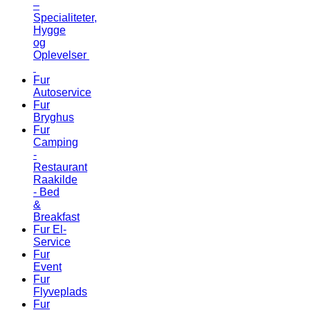
–
Specialiteter,
Hygge
og
Oplevelser
Fur
Autoservice
Fur
Bryghus
Fur
Camping
-
Restaurant
Raakilde
- Bed
&
Breakfast
Fur El-
Service
Fur
Event
Fur
Flyveplads
Fur