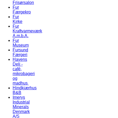
Frisørsalon
Fur
Færgekro
Fur
Kirke
Fur
Kraftvarmeværk
A.m.b.A.
Fur
Museum
Fursund
Færgeri
Havens
Deli -
café,
mikrobageri
og
madhus
Hindkjærhus
B&B
Imerys
Industrial
Minerals
Denmark
A/S