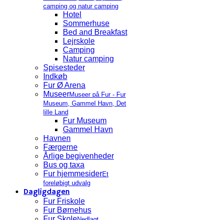
camping og natur camping
Hotel
Sommerhuse
Bed and Breakfast
Lejrskole
Camping
Natur camping
Spisesteder
Indkøb
Fur Ø Arena
Museer
Museer på Fur - Fur
Museum, Gammel Havn, Det
lille Land
Fur Museum
Gammel Havn
Havnen
Færgerne
Årlige begivenheder
Bus og taxa
Fur hjemmesider
Et
foreløbigt udvalg
Dagligdagen
Fur Friskole
Fur Børnehus
Fur Skole
Nedlagt