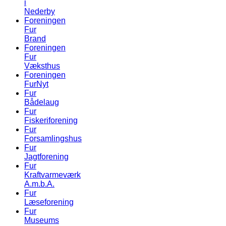
i
Nederby
Foreningen
Fur
Brand
Foreningen
Fur
Væksthus
Foreningen
FurNyt
Fur
Bådelaug
Fur
Fiskeriforening
Fur
Forsamlingshus
Fur
Jagtforening
Fur
Kraftvarmeværk
A.m.b.A.
Fur
Læseforening
Fur
Museums