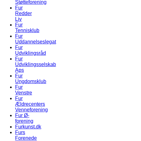
Støtteforening
Fur
Redder
Liv
Fur
Tennisklub
Fur
Uddannelseslegat
Fur
Udviklingsråd
Fur
Udviklingsselskab
Aps
Fur
Ungdomsklub
Fur
Venstre
Fur
Ældrecenters
Venneforening
Fur Ø-
forening
Furkunst.dk
Furs
Forenede