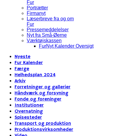
Fur
Portrætter
Firmanyt
Læserbreve fra og om
Fur
Pressemeddelelser
Nyt fra Små-Øerne
Værktøjskassen
FurNyt Kalender Oversigt
Nyeste
Fur Kalender
Færge
Helhedsplan 2024
Arkiv
Forretninger og gallerier
Håndværk og forsyning
Fonde og foreninger
Institutioner
Overnatning
Spisesteder
Transport og produktion
Produktionsvirksomheder
Video