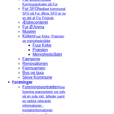
Kommuneskolen på Fur
Fur SFO
Nedlagt kommunal
SFO på Fur. Øens SFO er nu
en del af Fur Friskole
Ældrecenteret
Fur Ø Arena
Museer
Kirken
Fuur Kirke, Præsten
og menighedsrådet
Fuur Kirke
Præsten
Menighedsrådet
Færgerne
Renovationen
Fjernvarmen
Bus og taxa
Skive Kommune
Foreninger
Foreningsportrætter
Hver
forening præsenterer sig selv
på én side inkl. billeder samt
en række relevante
informationer -
kontaktinformationer,