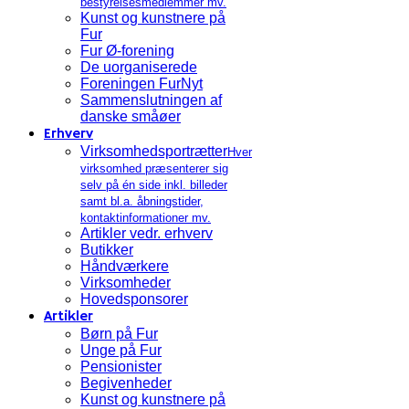
bestyrelsesmedlemmer mv.
Kunst og kunstnere på
Fur
Fur Ø-forening
De uorganiserede
Foreningen FurNyt
Sammenslutningen af
danske småøer
Erhverv
Virksomhedsportrætter
Hver
virksomhed præsenterer sig
selv på én side inkl. billeder
samt bl.a. åbningstider,
kontaktinformationer mv.
Artikler vedr. erhverv
Butikker
Håndværkere
Virksomheder
Hovedsponsorer
Artikler
Børn på Fur
Unge på Fur
Pensionister
Begivenheder
Kunst og kunstnere på