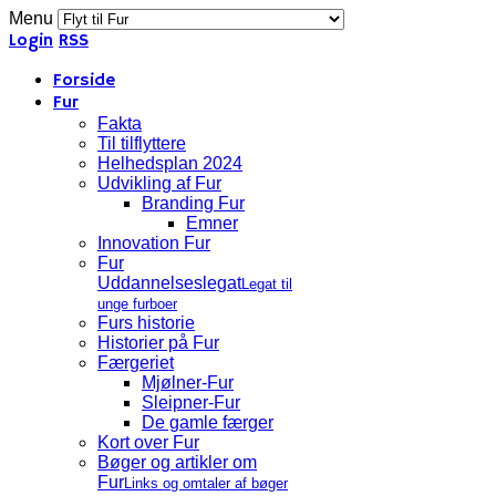
Menu
Login
RSS
Forside
Fur
Fakta
Til tilflyttere
Helhedsplan 2024
Udvikling af Fur
Branding Fur
Emner
Innovation Fur
Fur
Uddannelseslegat
Legat til
unge furboer
Furs historie
Historier på Fur
Færgeriet
Mjølner-Fur
Sleipner-Fur
De gamle færger
Kort over Fur
Bøger og artikler om
Fur
Links og omtaler af bøger