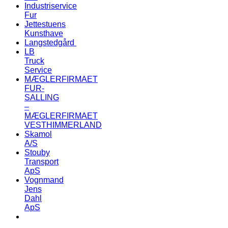
Industriservice
Fur
Jettestuens
Kunsthave
Langstedgård
LB
Truck
Service
MÆGLERFIRMAET
FUR-
SALLING
–
MÆGLERFIRMAET
VESTHIMMERLAND
Skamol
A/S
Stouby
Transport
ApS
Vognmand
Jens
Dahl
ApS