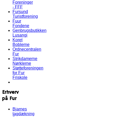
Foreninger
- FFF
Fursund
Turistforening
Fuur
Fondene
Genbrugsbutikken
Lusangi
Koret
Boblerne
Ordnecentralen
Fur
Strikdamerne
Nørklerne
Støtteforeningen
for Fur
Friskole
Erhverv
på Fur
Bjarnes
tagdækning