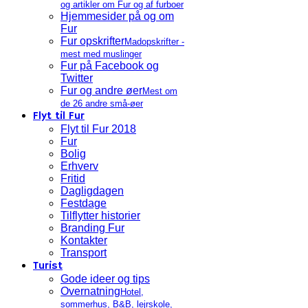
og artikler om Fur og af furboer
Hjemmesider på og om
Fur
Fur opskrifter
Madopskrifter -
mest med muslinger
Fur på Facebook og
Twitter
Fur og andre øer
Mest om
de 26 andre små-øer
Flyt til Fur
Flyt til Fur 2018
Fur
Bolig
Erhverv
Fritid
Dagligdagen
Festdage
Tilflytter historier
Branding Fur
Kontakter
Transport
Turist
Gode ideer og tips
Overnatning
Hotel,
sommerhus, B&B, lejrskole,