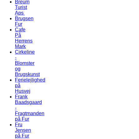
Breum
Turist
Aps
Brugsen
Fur
Cafe
På
Herrens
Mark
Cirkeline
-
Blomster
og
Brugskunst
Ferielejlighed
på
Husvej
Frank
Baadsgaard
-
Fragtmanden
på Fur
Fru
Jensen
på Fur