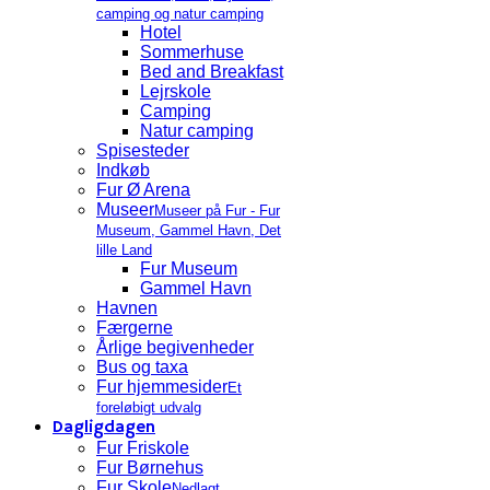
camping og natur camping
Hotel
Sommerhuse
Bed and Breakfast
Lejrskole
Camping
Natur camping
Spisesteder
Indkøb
Fur Ø Arena
Museer
Museer på Fur - Fur
Museum, Gammel Havn, Det
lille Land
Fur Museum
Gammel Havn
Havnen
Færgerne
Årlige begivenheder
Bus og taxa
Fur hjemmesider
Et
foreløbigt udvalg
Dagligdagen
Fur Friskole
Fur Børnehus
Fur Skole
Nedlagt