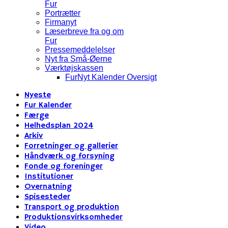
Fur
Portrætter
Firmanyt
Læserbreve fra og om
Fur
Pressemeddelelser
Nyt fra Små-Øerne
Værktøjskassen
FurNyt Kalender Oversigt
Nyeste
Fur Kalender
Færge
Helhedsplan 2024
Arkiv
Forretninger og gallerier
Håndværk og forsyning
Fonde og foreninger
Institutioner
Overnatning
Spisesteder
Transport og produktion
Produktionsvirksomheder
Video