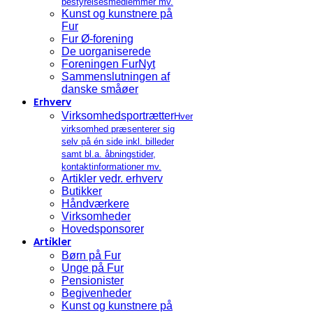
bestyrelsesmedlemmer mv.
Kunst og kunstnere på
Fur
Fur Ø-forening
De uorganiserede
Foreningen FurNyt
Sammenslutningen af
danske småøer
Erhverv
Virksomhedsportrætter
Hver
virksomhed præsenterer sig
selv på én side inkl. billeder
samt bl.a. åbningstider,
kontaktinformationer mv.
Artikler vedr. erhverv
Butikker
Håndværkere
Virksomheder
Hovedsponsorer
Artikler
Børn på Fur
Unge på Fur
Pensionister
Begivenheder
Kunst og kunstnere på