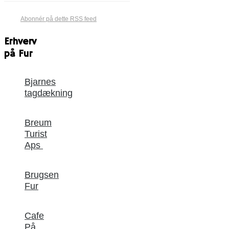
Abonnér på dette RSS feed
Erhverv
på Fur
Bjarnes
tagdækning
Breum
Turist
Aps
Brugsen
Fur
Cafe
På