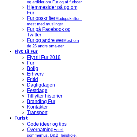
og artikler om Fur og af furboer
Hjemmesider på og om
Fur
Fur opskrifter
Madopskrifter -
mest med muslinger
Fur på Facebook og
Twitter
Fur og andre øer
Mest om
de 26 andre små-øer
Flyt til Fur
Flyt til Fur 2018
Fur
Bolig
Erhverv
Fritid
Dagligdagen
Festdage
Tilflytter historier
Branding Fur
Kontakter
Transport
Turist
Gode ideer og tips
Overnatning
Hotel,
sommerhus, B&B, lejrskole,