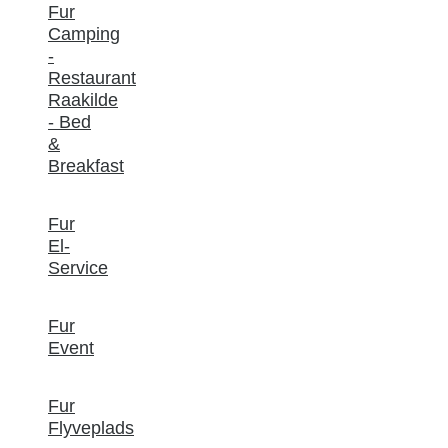
Fur
Camping
-
Restaurant
Raakilde
- Bed
&
Breakfast
Fur
El-
Service
Fur
Event
Fur
Flyveplads