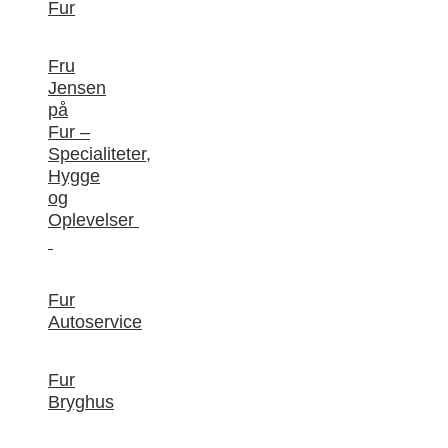
Fur
Fru
Jensen
på
Fur –
Specialiteter,
Hygge
og
Oplevelser
Fur
Autoservice
Fur
Bryghus