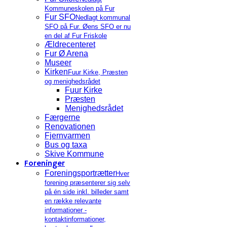
Kommuneskolen på Fur
Fur SFO
Nedlagt kommunal
SFO på Fur. Øens SFO er nu
en del af Fur Friskole
Ældrecenteret
Fur Ø Arena
Museer
Kirken
Fuur Kirke, Præsten
og menighedsrådet
Fuur Kirke
Præsten
Menighedsrådet
Færgerne
Renovationen
Fjernvarmen
Bus og taxa
Skive Kommune
Foreninger
Foreningsportrætter
Hver
forening præsenterer sig selv
på én side inkl. billeder samt
en række relevante
informationer -
kontaktinformationer,