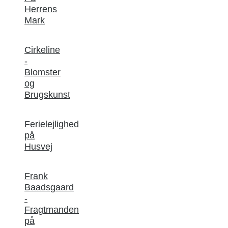
Herrens
Mark
Cirkeline
-
Blomster
og
Brugskunst
Ferielejlighed
på
Husvej
Frank
Baadsgaard
-
Fragtmanden
på