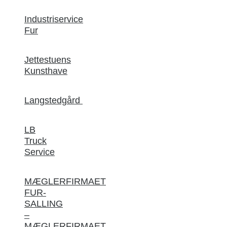
Industriservice
Fur
Jettestuens
Kunsthave
Langstedgård
LB
Truck
Service
MÆGLERFIRMAET
FUR-
SALLING
–
MÆGLERFIRMAET