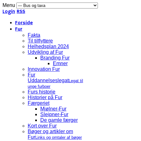
Menu
Login
RSS
Forside
Fur
Fakta
Til tilflyttere
Helhedsplan 2024
Udvikling af Fur
Branding Fur
Emner
Innovation Fur
Fur
Uddannelseslegat
Legat til
unge furboer
Furs historie
Historier på Fur
Færgeriet
Mjølner-Fur
Sleipner-Fur
De gamle færger
Kort over Fur
Bøger og artikler om
Fur
Links og omtaler af bøger