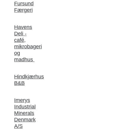
Fursund
Færgeri
Havens
Deli -
café,
mikrobageri
og
madhus
Hindkjærhus
B&B
Imerys
Industrial
Minerals
Denmark
A/S