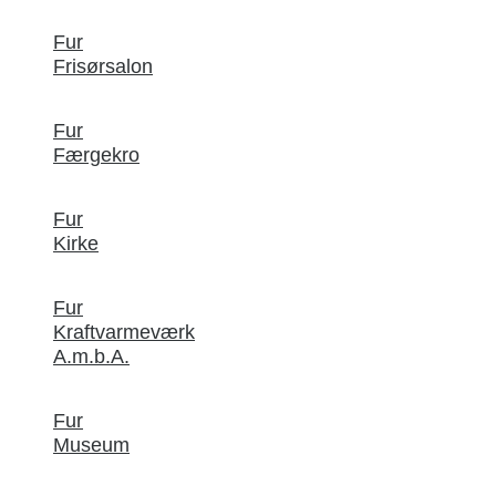
Fur
Frisørsalon
Fur
Færgekro
Fur
Kirke
Fur
Kraftvarmeværk
A.m.b.A.
Fur
Museum