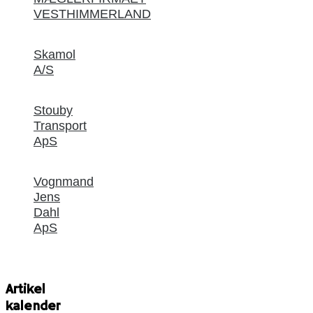
VESTHIMMERLAND
Skamol
A/S
Stouby
Transport
ApS
Vognmand
Jens
Dahl
ApS
Artikel
kalender