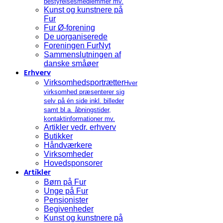
bestyrelsesmedlemmer mv.
Kunst og kunstnere på
Fur
Fur Ø-forening
De uorganiserede
Foreningen FurNyt
Sammenslutningen af
danske småøer
Erhverv
Virksomhedsportrætter
Hver
virksomhed præsenterer sig
selv på én side inkl. billeder
samt bl.a. åbningstider,
kontaktinformationer mv.
Artikler vedr. erhverv
Butikker
Håndværkere
Virksomheder
Hovedsponsorer
Artikler
Børn på Fur
Unge på Fur
Pensionister
Begivenheder
Kunst og kunstnere på