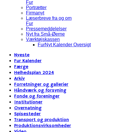
Fur
Portrætter
Firmanyt
Læserbreve fra og om
Fur
Pressemeddelelser
Nyt fra Små-Øerne
Værktøjskassen
FurNyt Kalender Oversigt
Nyeste
Fur Kalender
Færge
Helhedsplan 2024
Arkiv
Forretninger og gallerier
Håndværk og forsyning
Fonde og foreninger
Institutioner
Overnatning
Spisesteder
Transport og produktion
Produktionsvirksomheder
Video