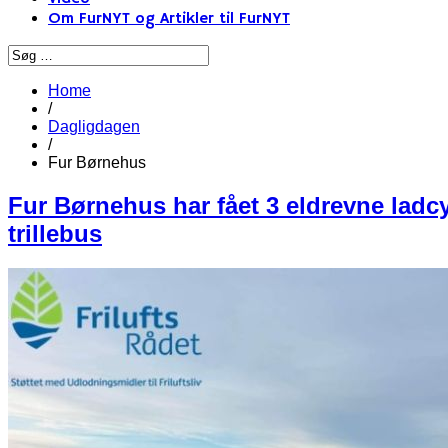
Om FurNYT og Artikler til FurNYT
Home
/
Dagligdagen
/
Fur Børnehus
Fur Børnehus har fået 3 eldrevne ladc
trillebus