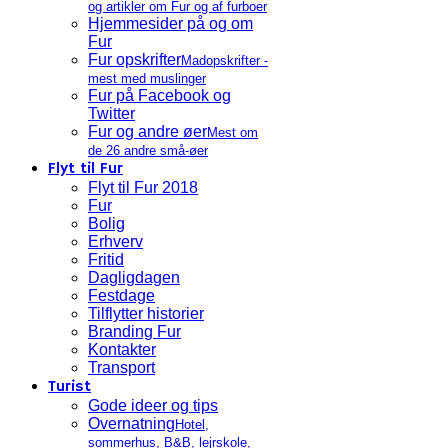
og artikler om Fur og af furboer
Hjemmesider på og om
Fur
Fur opskrifter
Madopskrifter -
mest med muslinger
Fur på Facebook og
Twitter
Fur og andre øer
Mest om
de 26 andre små-øer
Flyt til Fur
Flyt til Fur 2018
Fur
Bolig
Erhverv
Fritid
Dagligdagen
Festdage
Tilflytter historier
Branding Fur
Kontakter
Transport
Turist
Gode ideer og tips
Overnatning
Hotel,
sommerhus, B&B, lejrskole,