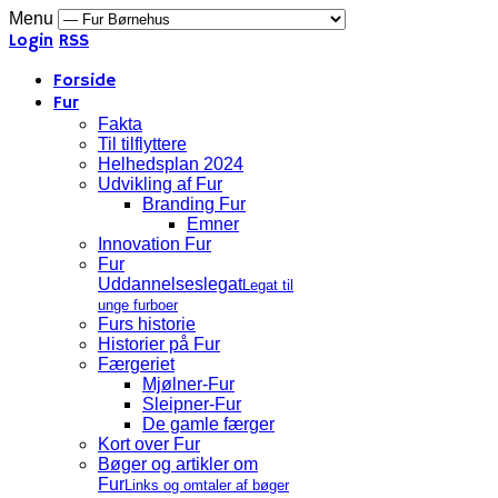
Menu
Login
RSS
Forside
Fur
Fakta
Til tilflyttere
Helhedsplan 2024
Udvikling af Fur
Branding Fur
Emner
Innovation Fur
Fur
Uddannelseslegat
Legat til
unge furboer
Furs historie
Historier på Fur
Færgeriet
Mjølner-Fur
Sleipner-Fur
De gamle færger
Kort over Fur
Bøger og artikler om
Fur
Links og omtaler af bøger