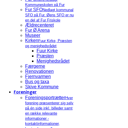
Kommuneskolen på Fur
Fur SFO
Nedlagt kommunal
SFO på Fur. Øens SFO er nu
en del af Fur Friskole
Ældrecenteret
Fur Ø Arena
Museer
Kirken
Fuur Kirke, Præsten
og menighedsrådet
Fuur Kirke
Præsten
Menighedsrådet
Færgerne
Renovationen
Fjernvarmen
Bus og taxa
Skive Kommune
Foreninger
Foreningsportrætter
Hver
forening præsenterer sig selv
på én side inkl. billeder samt
en række relevante
informationer -
kontaktinformationer,