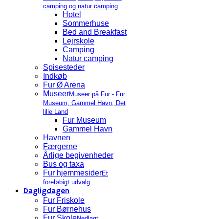
camping og natur camping
Hotel
Sommerhuse
Bed and Breakfast
Lejrskole
Camping
Natur camping
Spisesteder
Indkøb
Fur Ø Arena
Museer
Museer på Fur - Fur
Museum, Gammel Havn, Det
lille Land
Fur Museum
Gammel Havn
Havnen
Færgerne
Årlige begivenheder
Bus og taxa
Fur hjemmesider
Et
foreløbigt udvalg
Dagligdagen
Fur Friskole
Fur Børnehus
Fur Skole
Nedlagt